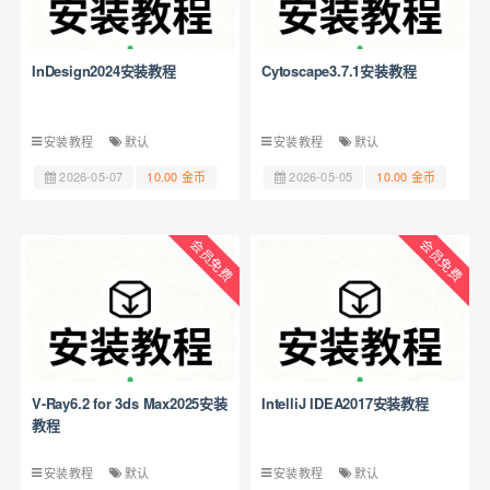
InDesign2024安装教程
Cytoscape3.7.1安装教程
安装教程
默认
安装教程
默认
2026-05-07
10.00 金币
2026-05-05
10.00 金币
会员免费
会员免费
V-Ray6.2 for 3ds Max2025安装
IntelliJ IDEA2017安装教程
教程
安装教程
默认
安装教程
默认