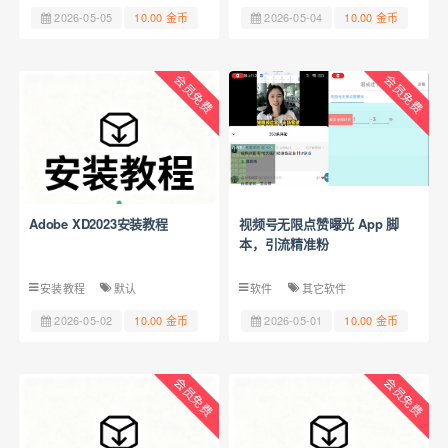
2026-05-05
10.00 金币
2026-05-04
10.00 金币
会员免费
会员免费
Adobe XD2023安装教程
视频号无限点赞曝光 App 脚
本，引流精准粉
安装教程
默认
软件
其它软件
2026-05-02
10.00 金币
2026-05-01
10.00 金币
会员免费
会员免费