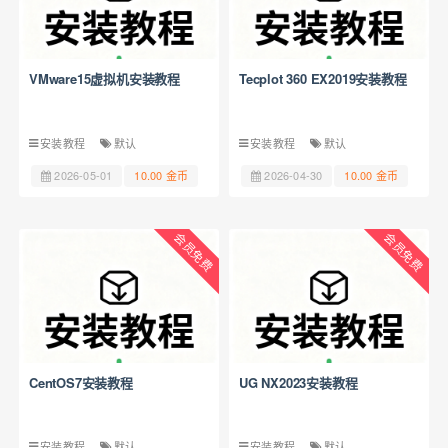
VMware15虚拟机安装教程
Tecplot 360 EX2019安装教程
安装教程
默认
安装教程
默认
2026-05-01
10.00 金币
2026-04-30
10.00 金币
会员免费
会员免费
CentOS7安装教程
UG NX2023安装教程
安装教程
默认
安装教程
默认