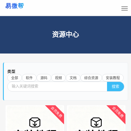
资源中心
类型
全部
软件
源码
视频
文档
综合资源
安装教程
会员免费
会员免费