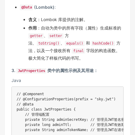
(Lombok)
:
@Data
含义
：Lombok 库提供的注解。
作用
：自动为类中的所有字段（属性）生成标准的
、
方
getter
setter
法、
、
和
方
toString()
equals()
hashCode()
法，以及一个接收所有
字段的构造函数。
final
极大简化了样板代码的书写。
3.
类中的属性示例及其用途：
JwtProperties
Java
// @Component

// @ConfigurationProperties(prefix = "sky.jwt")

// @Data

public class JwtProperties {

    // 管理端配置

    private String adminSecretKey; // 管理员JWT签名
    private long adminTtl;         // 管理员JWT有效期 
    private String adminTokenName; // 管理员JWT在请求中传