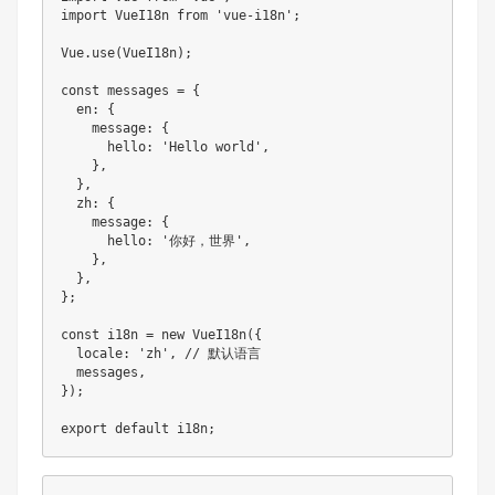
import
 VueI18n 
from
'vue-i18n'
;
Vue
.
use
(
VueI18n
)
;
const
 messages 
=
{
  en
:
{
    message
:
{
      hello
:
'Hello world'
,
}
,
}
,
  zh
:
{
    message
:
{
      hello
:
'你好，世界'
,
}
,
}
,
}
;
const
 i18n 
=
new
VueI18n
(
{
  locale
:
'zh'
,
// 默认语言
  messages
,
}
)
;
export
default
 i18n
;