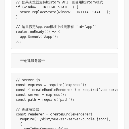
// 如果浏览器支持history API，则使用history模式
if
(
window
.
__INITIAL_STATE__
)
{
  store
.
replaceState
(
window
.
__INITIAL_STATE__
)
;
}
// 这里假定App.vue模板中根元素有 `id="app"`
router
.
onReady
(
(
)
=>
{
  app
.
$mount
(
'#app'
)
;
}
)
;
// server.js
const
 express 
=
require
(
'express'
)
;
const
{
 createBundleRenderer 
}
=
require
(
'vue-server-ren
const
 server 
=
express
(
)
;
const
 path 
=
require
(
'path'
)
;
// 创建渲染器
const
 renderer 
=
createBundleRenderer
(
require
(
'./dist/vue-ssr-server-bundle.json'
)
,
{
    runInNewContext
:
false
,