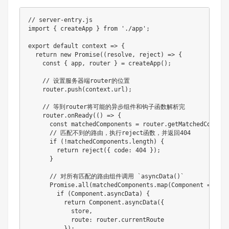
// server-entry.js
import
{
 createApp 
}
from
'./app'
;
export
default
context
=>
{
return
new
Promise
(
(
resolve
,
 reject
)
=>
{
const
{
 app
,
 router 
}
=
createApp
(
)
;
// 设置服务器端router的位置
    router
.
push
(
context
.
url
)
;
// 等到router将可能的异步组件和钩子函数解析完
    router
.
onReady
(
(
)
=>
{
const
 matchedComponents 
=
 router
.
getMatchedCompone
// 匹配不到的路由，执行reject函数，并返回404
if
(
!
matchedComponents
.
length
)
{
return
reject
(
{
 code
:
404
}
)
;
}
// 对所有匹配的路由组件调用 `asyncData()`
      Promise
.
all
(
matchedComponents
.
map
(
Component
=>
{
if
(
Component
.
asyncData
)
{
return
 Component
.
asyncData
(
{
            store
,
            route
:
 router
.
currentRoute

}
)
;