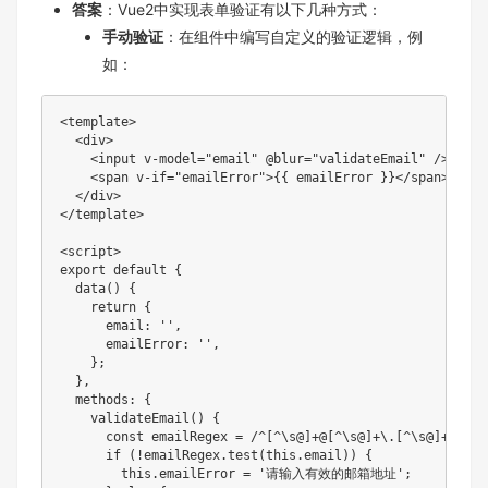
答案
：Vue2中实现表单验证有以下几种方式：
手动验证
：在组件中编写自定义的验证逻辑，例
如：
<
template
>
<
div
>
<
input
v-model
=
"
email
"
@blur
=
"
validateEmail
"
/>
<
span
v-if
=
"
emailError
"
>
{
{ emailError }}
</
span
>
</
div
>
</
template
>
<
script
>
export
default
{
data
(
)
{
return
{
      email
:
''
,
      emailError
:
''
,
}
;
}
,
  methods
:
{
validateEmail
(
)
{
const
 emailRegex 
=
/
^[^\s@]+@[^\s@]+\.[^\s@]+$
/
;
if
(
!
emailRegex
.
test
(
this
.
email
)
)
{
this
.
emailError 
=
'请输入有效的邮箱地址'
;