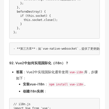
}
;
}
,
beforeDestroy
(
)
{
if
(
this
.
socket
)
{
this
.
socket
.
close
(
)
;
}
}
,
}
;
92. Vue2中如何实现国际化（i18n）？
答案
：Vue2中实现国际化通常使用
库，步骤
vue-i18n
如下：
安装vue-i18n
：
。
npm install vue-i18n
创建i18n实例
：
// i18n.js
import
 Vue 
from
'vue'
;