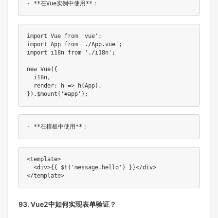
import
 Vue 
from
'vue'
;
import
 App 
from
'./App.vue'
;
import
 i18n 
from
'./i18n'
;
new
Vue
(
{
  i18n
,
render
:
h
=>
h
(
App
)
,
}
)
.
$mount
(
'#app'
)
;
<
template
>
<
div
>
{
{ $t('message.hello') }}
</
div
>
</
template
>
93. Vue2中如何实现表单验证？