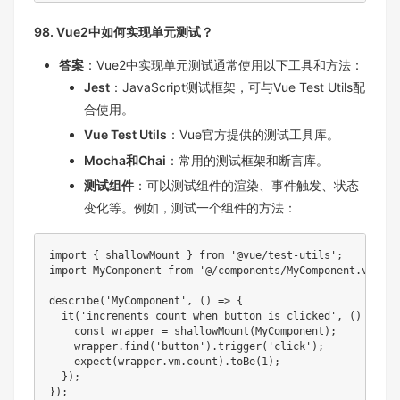
98. Vue2中如何实现单元测试？
答案
：Vue2中实现单元测试通常使用以下工具和方法：
Jest
：JavaScript测试框架，可与Vue Test Utils配
合使用。
Vue Test Utils
：Vue官方提供的测试工具库。
Mocha和Chai
：常用的测试框架和断言库。
测试组件
：可以测试组件的渲染、事件触发、状态
变化等。例如，测试一个组件的方法：
import
{
 shallowMount 
}
from
'@vue/test-utils'
;
import
 MyComponent 
from
'@/components/MyComponent.vue'
;
describe
(
'MyComponent'
,
(
)
=>
{
it
(
'increments count when button is clicked'
,
(
)
=>
{
const
 wrapper 
=
shallowMount
(
MyComponent
)
;
    wrapper
.
find
(
'button'
)
.
trigger
(
'click'
)
;
expect
(
wrapper
.
vm
.
count
)
.
toBe
(
1
)
;
}
)
;
}
)
;