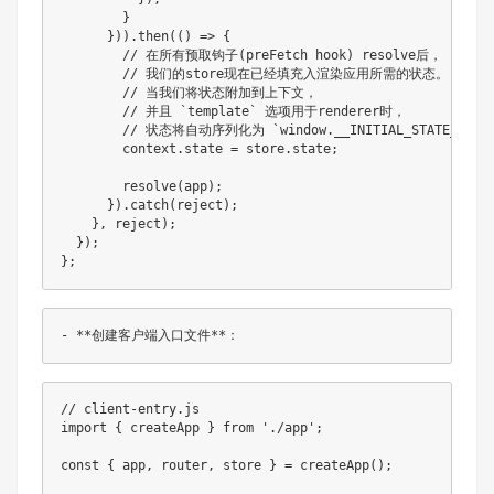
}
}
)
)
.
then
(
(
)
=>
{
// 在所有预取钩子(preFetch hook) resolve后，
// 我们的store现在已经填充入渲染应用所需的状态。
// 当我们将状态附加到上下文，
// 并且 `template` 选项用于renderer时，
// 状态将自动序列化为 `window.__INITIAL_STATE__`
        context
.
state 
=
 store
.
state
;
resolve
(
app
)
;
}
)
.
catch
(
reject
)
;
}
,
 reject
)
;
}
)
;
}
;
// client-entry.js
import
{
 createApp 
}
from
'./app'
;
const
{
 app
,
 router
,
 store 
}
=
createApp
(
)
;