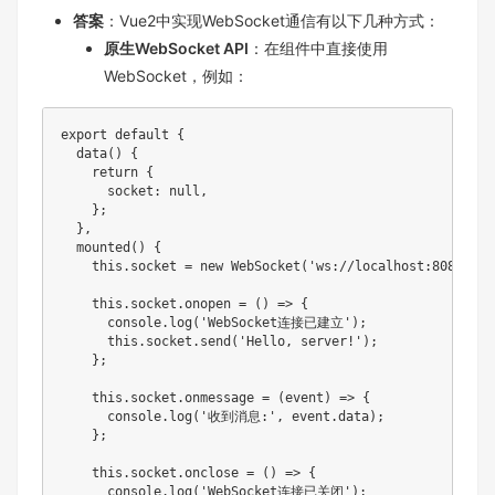
答案
：Vue2中实现WebSocket通信有以下几种方式：
原生WebSocket API
：在组件中直接使用
WebSocket，例如：
export
default
{
data
(
)
{
return
{
      socket
:
null
,
}
;
}
,
mounted
(
)
{
this
.
socket 
=
new
WebSocket
(
'ws://localhost:8080'
)
;
this
.
socket
.
onopen
=
(
)
=>
{
      console
.
log
(
'WebSocket连接已建立'
)
;
this
.
socket
.
send
(
'Hello, server!'
)
;
}
;
this
.
socket
.
onmessage
=
(
event
)
=>
{
      console
.
log
(
'收到消息:'
,
 event
.
data
)
;
}
;
this
.
socket
.
onclose
=
(
)
=>
{
      console
.
log
(
'WebSocket连接已关闭'
)
;