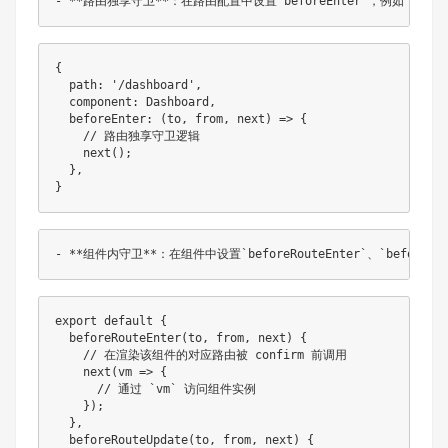
{
  path
:
'/dashboard'
,
  component
:
 Dashboard
,
beforeEnter
:
(
to
,
from
,
 next
)
=>
{
// 路由独享守卫逻辑
next
(
)
;
}
,
}
export
default
{
beforeRouteEnter
(
to
,
from
,
 next
)
{
// 在渲染该组件的对应路由被 confirm 前调用
next
(
vm
=>
{
// 通过 `vm` 访问组件实例
}
)
;
}
,
beforeRouteUpdate
(
to
,
from
,
 next
)
{