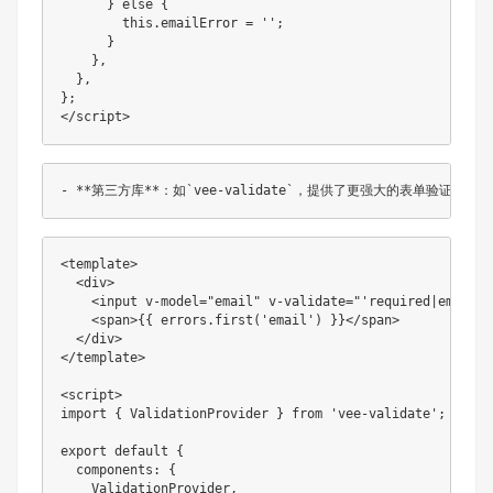
}
else
{
this
.
emailError 
=
''
;
}
}
,
}
,
}
;
</
script
>
<
template
>
<
div
>
<
input
v-model
=
"
email
"
v-validate
=
"
'
required|email
'
"
<
span
>
{
{ errors.first('email') }}
</
span
>
</
div
>
</
template
>
<
script
>
import
{
 ValidationProvider 
}
from
'vee-validate'
;
export
default
{
  components
:
{
    ValidationProvider
,