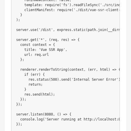
    template
:
require
(
'fs'
)
.
readFileSync
(
'./src/index.te
    clientManifest
:
require
(
'./dist/vue-ssr-client-manif
}
)
;
server
.
use
(
'/dist'
,
 express
.
static
(
path
.
join
(
__dirname
,
server
.
get
(
'*'
,
(
req
,
 res
)
=>
{
const
 context 
=
{
    title
:
'Vue SSR App'
,
    url
:
 req
.
url

}
;
  renderer
.
renderToString
(
context
,
(
err
,
 html
)
=>
{
if
(
err
)
{
      res
.
status
(
500
)
.
send
(
'Internal Server Error'
)
;
return
;
}
    res
.
send
(
html
)
;
}
)
;
}
)
;
server
.
listen
(
8080
,
(
)
=>
{
  console
.
log
(
'Server running at http://localhost:8080'
)
}
)
;