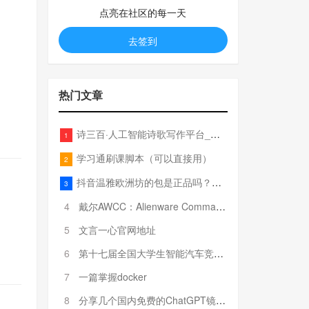
点亮在社区的每一天
去签到
热门文章
诗三百·人工智能诗歌写作平台_在线作诗机_藏头诗生成器_电脑对联_姓名作诗
1
学习通刷课脚本（可以直接用）
2
抖音温雅欧洲坊的包是正品吗？温雅卖的包为啥那么便宜？
3
4
戴尔AWCC：Alienware Command Center 故障排除方法，里面附有超全详解呦，快来快来，欢迎观看~
5
文言一心官网地址
6
第十七届全国大学生智能汽车竞赛全国总决赛参赛队伍奖项公告
7
一篇掌握docker
8
分享几个国内免费的ChatGPT镜像网址(亲测有效-4月25日更新)