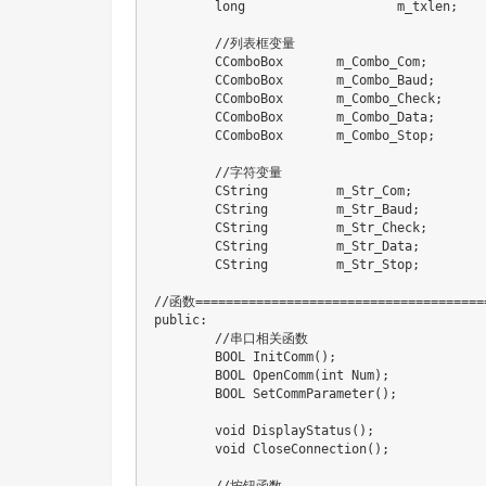
long
			m_txlen
;
//列表框变量
	CComboBox	m_Combo_Com
;
	CComboBox	m_Combo_Baud
;
	CComboBox	m_Combo_Check
;
	CComboBox	m_Combo_Data
;
	CComboBox	m_Combo_Stop
;
//字符变量
	CString		m_Str_Com
;
	CString		m_Str_Baud
;
	CString		m_Str_Check
;
	CString		m_Str_Data
;
	CString		m_Str_Stop
;
//函数=======================================
public
:
//串口相关函数
	BOOL 
InitComm
(
)
;
	BOOL 
OpenComm
(
int
 Num
)
;
	BOOL 
SetCommParameter
(
)
;
void
DisplayStatus
(
)
;
void
CloseConnection
(
)
;