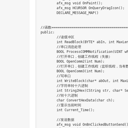
	afx_msg 
void
OnPaint
(
)
;
	afx_msg HCURSOR 
OnQueryDragIcon
(
)
;
DECLARE_MESSAGE_MAP
(
)
//函数=======================================
public
:
//读缓冲区
int
ReadBlock
(
BYTE
*
 abIn
,
int
 MaxLe
//串口消息处理
	BOOL 
ProcessCOMMNotification
(
UINT w
//打开串口，创建工作线程（失败）
	BOOL 
OpenComm2
(
int
 Num
)
;
//打开串口，创建工作线程（监听线程，当有
	BOOL 
OpenComm3
(
int
 Num
)
;
//写串口
int
WriteBlock
(
char
*
 abOut
,
int
 Max
//字符串转十六进制
int
String2Hex
(
CString str
,
char
*
 S
//转十六进制
char
ConvertHexData
(
char
 ch
)
;
//显示当前时间
int
Current_Time
(
)
;
//发送数据
	afx_msg 
void
OnBnClickedButtonSend
(