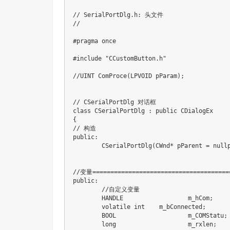
// SerialPortDlg.h: 头文件
//
#
pragma
once
#
include
"CCustomButton.h"
//UINT ComProce(LPVOID pParam);
// CSerialPortDlg 对话框
class
CSerialPortDlg
:
public
CDialogEx
{
// 构造
public
:
CSerialPortDlg
(
CWnd
*
 pParent 
=
null
//变量=======================================
public
:
//自定义变量
	HANDLE			m_hCom
;
volatile
int
	m_bConnected
;
	BOOL			m_COMStatu
;
long
			m_rxlen
;