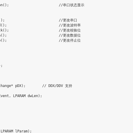
on
(
)
;
//串口状态显示
(
)
;
//更改串口
d
(
)
;
//更改波特率
ck
(
)
;
//更改校验位
a
(
)
;
//更改数据位
p
(
)
;
//更改停止位
}
;
change
*
 pDX
)
;
// DDX/DDV 支持
Event
,
 LPARAM dwLen
)
;
 LPARAM lParam
)
;