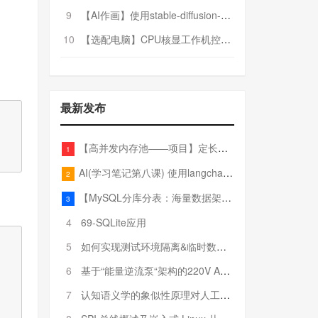
9
【AI作画】使用stable-diffusion-webui搭建AI作画平台
10
【选配电脑】CPU核显工作机控制预算5000
最新发布
【高并发内存池——项目】定长内存池——开胃小菜
1
AI(学习笔记第八课) 使用langchain的embedding models
2
【MySQL分库分表：海量数据架构的终极解决方案】
3
4
69-SQLite应用
5
如何实现测试环境隔离&临时数据库（pytest+SQLite）
6
基于“能量逆流泵“架构的220V AC至20V DC 300W高效电源设计
7
认知语义学的象似性原理对人工智能自然语言处理深层语义分析的影响与启示