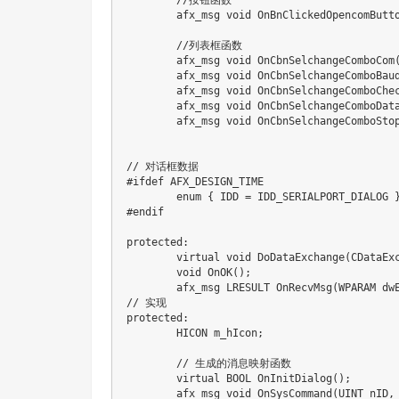
//按钮函数
	afx_msg 
void
OnBnClickedOpencomButt
//列表框函数
	afx_msg 
void
OnCbnSelchangeComboCom
	afx_msg 
void
OnCbnSelchangeComboBau
	afx_msg 
void
OnCbnSelchangeComboChe
	afx_msg 
void
OnCbnSelchangeComboDat
	afx_msg 
void
OnCbnSelchangeComboSto
// 对话框数据
#
ifdef
AFX_DESIGN_TIME
enum
{
 IDD 
=
 IDD_SERIALPORT_DIALOG 
#
endif
protected
:
virtual
void
DoDataExchange
(
CDataEx
void
OnOK
(
)
;
	afx_msg LRESULT 
OnRecvMsg
(
WPARAM dw
// 实现
protected
:
	HICON m_hIcon
;
// 生成的消息映射函数
virtual
 BOOL 
OnInitDialog
(
)
;
	afx_msg 
void
OnSysCommand
(
UINT nID
,