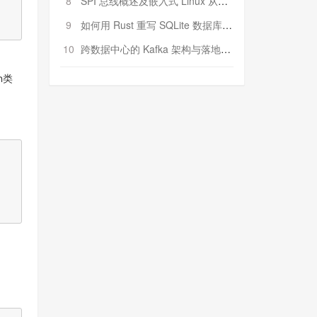
8
SPI 总线概述及嵌入式 Linux 从属 SPI 设备驱动程序开发（第二部分，实践）
9
如何用 Rust 重写 SQLite 数据库（二）:是否有市场空间？
10
跨数据中心的 Kafka 架构与落地实战
n类