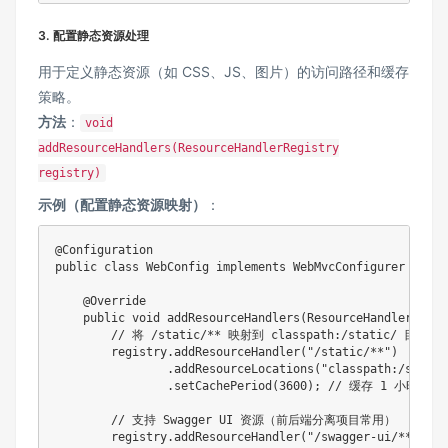
3. ​
​配置静态资源处理​
用于定义静态资源（如 CSS、JS、图片）的访问路径和缓存
策略。
​方法​
​：
void
addResourceHandlers(ResourceHandlerRegistry
registry)
​示例（配置静态资源映射）​
​：
@Configuration

public class WebConfig implements WebMvcConfigurer {

    @Override

    public void addResourceHandlers(ResourceHandlerRegis
        // 将 /static/** 映射到 classpath:/static/ 目录

        registry.addResourceHandler("/static/**")

                .addResourceLocations("classpath:/static/
                .setCachePeriod(3600); // 缓存 1 小时（秒）
        // 支持 Swagger UI 资源（前后端分离项目常用）

        registry.addResourceHandler("/swagger-ui/**")
