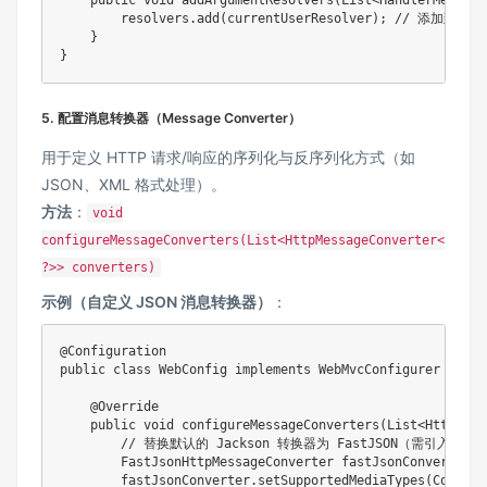
    public void addArgumentResolvers(List<HandlerMethodA
        resolvers.add(currentUserResolver); // 添加到解
    }

}
5. ​
​配置消息转换器（Message Converter）​
用于定义 HTTP 请求/响应的序列化与反序列化方式（如
JSON、XML 格式处理）。
​方法​
​：
void
configureMessageConverters(List<HttpMessageConverter<
?>> converters)
​示例（自定义 JSON 消息转换器）​
​：
@Configuration

public class WebConfig implements WebMvcConfigurer {

    @Override

    public void configureMessageConverters(List<HttpMess
        // 替换默认的 Jackson 转换器为 FastJSON（需引入 Fast
        FastJsonHttpMessageConverter fastJsonConverter =
        fastJsonConverter.setSupportedMediaTypes(Collect