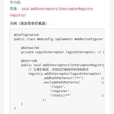
等功能。
​方法​
​：
void addInterceptors(InterceptorRegistry
registry)
​示例（添加登录拦截器）​
​：
@Configuration

public class WebConfig implements WebMvcConfigurer {

    @Autowired

    private LoginInterceptor loginInterceptor; // 自定义
    @Override

    public void addInterceptors(InterceptorRegistry regis
        // 注册拦截器，并指定拦截路径和排除路径

        registry.addInterceptor(loginInterceptor)

                .addPathPatterns("/**")          // 拦
                .excludePathPatterns(            //
                    "/login", 

                    "/register", 

                    "/static/**"                 // 静态
                );

    }

}