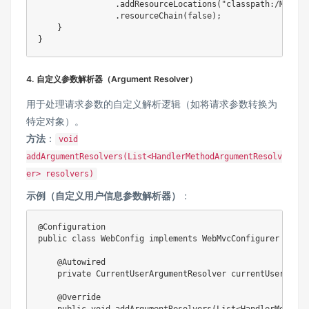
                .addResourceLocations("classpath:/META-I
                .resourceChain(false);

    }

}
4. ​
​自定义参数解析器（Argument Resolver）​
用于处理请求参数的自定义解析逻辑（如将请求参数转换为
特定对象）。
​方法​
​：
void
addArgumentResolvers(List<HandlerMethodArgumentResolv
er> resolvers)
​示例（自定义用户信息参数解析器）​
​：
@Configuration

public class WebConfig implements WebMvcConfigurer {

    @Autowired

    private CurrentUserArgumentResolver currentUserRe
    @Override
