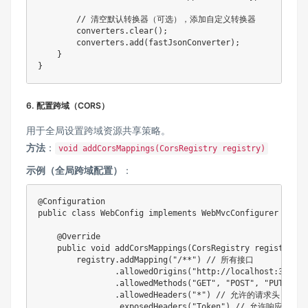
        // 清空默认转换器（可选），添加自定义转换器

        converters.clear();

        converters.add(fastJsonConverter);

    }

}
6. ​
​配置跨域（CORS）​
用于全局设置跨域资源共享策略。
​方法​
​：
void addCorsMappings(CorsRegistry registry)
​示例（全局跨域配置）​
​：
@Configuration

public class WebConfig implements WebMvcConfigurer {

    @Override

    public void addCorsMappings(CorsRegistry registry) {

        registry.addMapping("/**") // 所有接口

                .allowedOrigins("http://localhost:300
                .allowedMethods("GET", "POST", "PUT",
                .allowedHeaders("*") // 允许的请求头

                .exposedHeaders("Token") // 允许响应头
