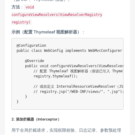
​方法​
​：
void
configureViewResolvers(ViewResolverRegistry
registry)
​示例（配置 Thymeleaf 视图解析器）​
​：
@Configuration

public class WebConfig implements WebMvcConfigurer {

    @Override

    public void configureViewResolvers(ViewResolverRegis
        // 配置 Thymeleaf 视图解析器（假设已引入 Thymeleaf 
        registry.thymeleaf(); 

        // 或自定义 InternalResourceViewResolver（JSP 场景
        // registry.jsp("/WEB-INF/views/", ".jsp");

    }

}
2. ​
​添加拦截器（Interceptor）​
用于全局拦截请求，实现权限校验、日志记录、参数预处理