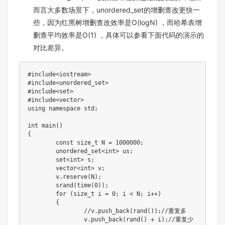
⽽⾔⼤多数场景下，unordered_set的增删查改更快⼀
些，因为红⿊树增删查改效率是O(logN) ，⽽哈希表增
删查平均效率是O(1) ，具体可以参看下⾯代码的演⽰的
对⽐差异。
#
include
<iostream>
#
include
<unordered_set>
#
include
<set>
#
include
<vector>
using
namespace
 std
;
int
main
(
)
{
const
 size_t N 
=
1000000
;
	unordered_set
<
int
>
 us
;
	set
<
int
>
 s
;
	vector
<
int
>
 v
;
	v
.
reserve
(
N
)
;
srand
(
time
(
0
)
)
;
for
(
size_t i 
=
0
;
 i 
<
 N
;
 i
++
)
{
//v.push_back(rand());//重复多
		v
.
push_back
(
rand
(
)
+
 i
)
;
//重复少