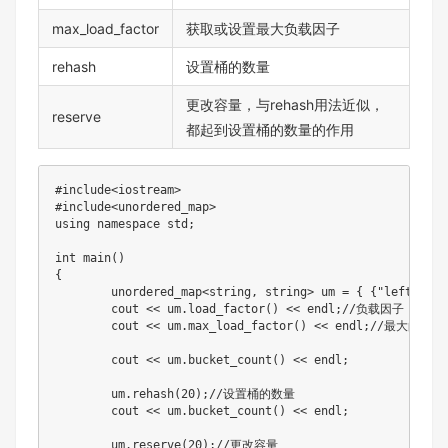
max_load_factor
获取或设置最大负载因子
rehash
设置桶的数量
更改容量，与rehash用法近似，
reserve
都起到设置桶的数量的作用
#
include
<iostream>
#
include
<unordered_map>
using
namespace
 std
;
int
main
(
)
{
	unordered_map
<
string
,
 string
>
 um 
=
{
{
"left"
,
"左
	cout 
<<
 um
.
load_factor
(
)
<<
 endl
;
//负载因子
	cout 
<<
 um
.
max_load_factor
(
)
<<
 endl
;
//最大的负载
	cout 
<<
 um
.
bucket_count
(
)
<<
 endl
;
	um
.
rehash
(
20
)
;
//设置桶的数量
	cout 
<<
 um
.
bucket_count
(
)
<<
 endl
;
	um
.
reserve
(
20
)
;
//更改容量