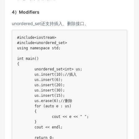
4）Modifiers
unordered_set还支持插入、删除接口。
#
include
<iostream>
#
include
<unordered_set>
using
namespace
 std
;
int
main
(
)
{
	unordered_set
<
int
>
 us
;
	us
.
insert
(
10
)
;
//插入
	us
.
insert
(
6
)
;
	us
.
insert
(
20
)
;
	us
.
insert
(
30
)
;
	us
.
insert
(
15
)
;
	us
.
erase
(
6
)
;
//删除
for
(
auto
 e 
:
 us
)
{
		cout 
<<
 e 
<<
" "
;
}
	cout 
<<
 endl
;
return
0
;