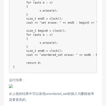
for
(
auto
 e 
:
 v
)
{
		s
.
erase
(
e
)
;
}
	size_t end5 
=
clock
(
)
;
	cout 
<<
"set erase: "
<<
 end5 
-
 begin5 
<<
"ms"
<
	size_t begin6 
=
clock
(
)
;
for
(
auto
 e 
:
 v
)
{
		s
.
erase
(
e
)
;
}
	size_t end6 
=
clock
(
)
;
	cout 
<<
"unordered_set erase: "
<<
 end6 
-
 begin6
return
0
;
}
运行结果：
从上面的结果中可以发现unordered_set的插入与删除效率
是要更高的。