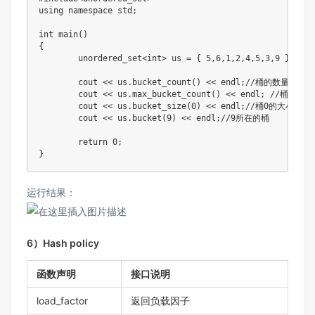
using
namespace
 std
;
int
main
(
)
{
	unordered_set
<
int
>
 us 
=
{
5
,
6
,
1
,
2
,
4
,
5
,
3
,
9
}
;
	cout 
<<
 us
.
bucket_count
(
)
<<
 endl
;
//桶的数量
	cout 
<<
 us
.
max_bucket_count
(
)
<<
 endl
;
//桶的最
	cout 
<<
 us
.
bucket_size
(
0
)
<<
 endl
;
//桶0的大小
	cout 
<<
 us
.
bucket
(
9
)
<<
 endl
;
//9所在的桶
return
0
;
}
运行结果：
6）Hash policy
函数声明
接口说明
load_factor
返回负载因子