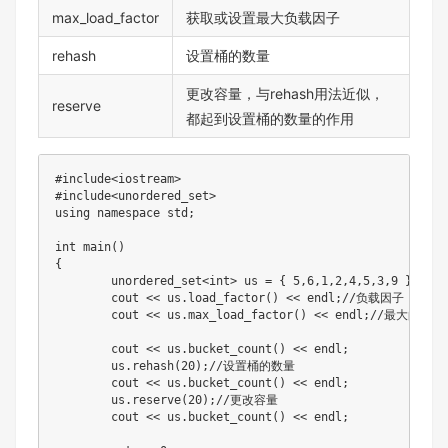
max_load_factor
获取或设置最大负载因子
rehash
设置桶的数量
更改容量，与rehash用法近似，
reserve
都起到设置桶的数量的作用
#
include
<iostream>
#
include
<unordered_set>
using
namespace
 std
;
int
main
(
)
{
	unordered_set
<
int
>
 us 
=
{
5
,
6
,
1
,
2
,
4
,
5
,
3
,
9
}
;
	cout 
<<
 us
.
load_factor
(
)
<<
 endl
;
//负载因子
	cout 
<<
 us
.
max_load_factor
(
)
<<
 endl
;
//最大的负载
	cout 
<<
 us
.
bucket_count
(
)
<<
 endl
;
	us
.
rehash
(
20
)
;
//设置桶的数量
	cout 
<<
 us
.
bucket_count
(
)
<<
 endl
;
	us
.
reserve
(
20
)
;
//更改容量
	cout 
<<
 us
.
bucket_count
(
)
<<
 endl
;