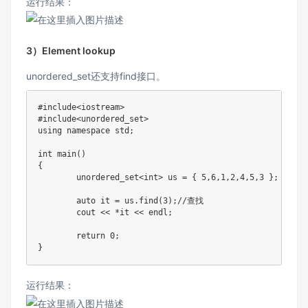
运行结果：
3）Element lookup
unordered_set还支持find接口。
#
include
<iostream>
#
include
<unordered_set>
using
namespace
 std
;
int
main
(
)
{
	unordered_set
<
int
>
 us 
=
{
5
,
6
,
1
,
2
,
4
,
5
,
3
}
;
auto
 it 
=
 us
.
find
(
3
)
;
//查找
	cout 
<<
*
it 
<<
 endl
;
return
0
;
}
运行结果：