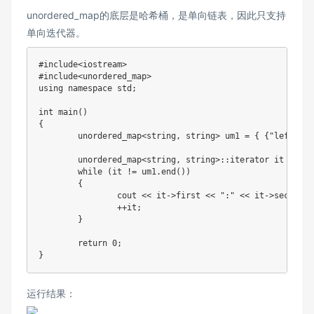
unordered_map的底层是哈希桶，是单向链表，因此只支持
单向迭代器。
#
include
<iostream>
#
include
<unordered_map>
using
namespace
 std
;
int
main
(
)
{
	unordered_map
<
string
,
 string
>
 um1 
=
{
{
"left"
,
"
	unordered_map
<
string
,
 string
>
::
iterator it 
=
 um1
while
(
it 
!=
 um1
.
end
(
)
)
{
		cout 
<<
 it
->
first 
<<
":"
<<
 it
->
second 
<
++
it
;
}
return
0
;
}
运行结果：