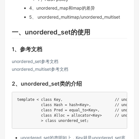
4、unordered_map和map的差异
5、 unordered_multimap/unordered_multiset
一、unordered_set的使⽤
1、参考文档
unordered_set参考文档
unordered_multiset参考文档
2、unordered_set类的介绍
template
<
class
Key
,
// unordere
class
Hash
=
 hash
<
Key
>
,
// unordere
class
Pred
=
 equal_to
<
Key
>
,
// unordere
class
Alloc
=
 allocator
<
Key
>
// unordere
>
class
unordered_set
;
unordered_set的声明如上，Key就是unordered_set底