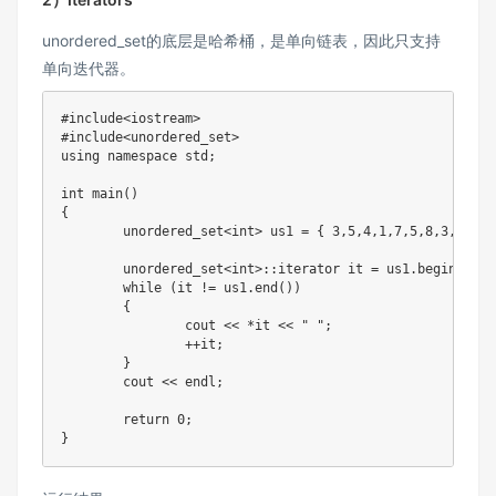
unordered_set的底层是哈希桶，是单向链表，因此只支持
单向迭代器。
#
include
<iostream>
#
include
<unordered_set>
using
namespace
 std
;
int
main
(
)
{
	unordered_set
<
int
>
 us1 
=
{
3
,
5
,
4
,
1
,
7
,
5
,
8
,
3
,
9
,
10
	unordered_set
<
int
>
::
iterator it 
=
 us1
.
begin
(
)
;
while
(
it 
!=
 us1
.
end
(
)
)
{
		cout 
<<
*
it 
<<
" "
;
++
it
;
}
	cout 
<<
 endl
;
return
0
;
}