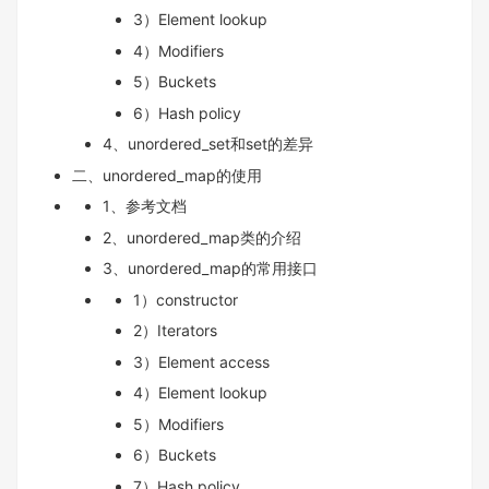
3）Element lookup
4）Modifiers
5）Buckets
6）Hash policy
4、unordered_set和set的差异
二、unordered_map的使用
1、参考文档
2、unordered_map类的介绍
3、unordered_map的常用接口
1）constructor
2）Iterators
3）Element access
4）Element lookup
5）Modifiers
6）Buckets
7）Hash policy