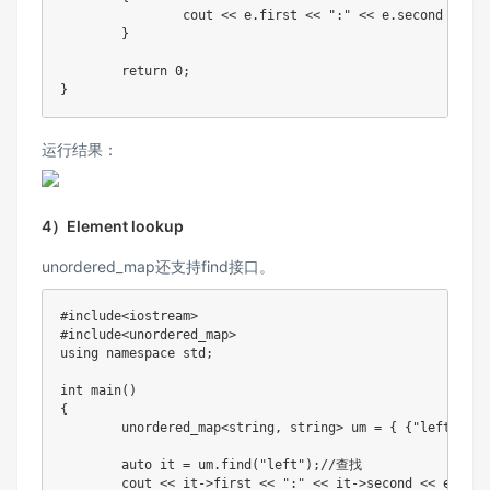
		cout 
<<
 e
.
first 
<<
":"
<<
 e
.
second 
<<
 en
}
return
0
;
}
运行结果：
4）Element lookup
unordered_map还支持find接口。
#
include
<iostream>
#
include
<unordered_map>
using
namespace
 std
;
int
main
(
)
{
	unordered_map
<
string
,
 string
>
 um 
=
{
{
"left"
,
"左
auto
 it 
=
 um
.
find
(
"left"
)
;
//查找
	cout 
<<
 it
->
first 
<<
":"
<<
 it
->
second 
<<
 endl
;