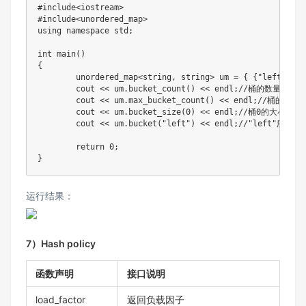
#
include
<iostream>
#
include
<unordered_map>
using
namespace
 std
;
int
main
(
)
{
	unordered_map
<
string
,
 string
>
 um 
=
{
{
"left"
,
"左
	cout 
<<
 um
.
bucket_count
(
)
<<
 endl
;
//桶的数量
	cout 
<<
 um
.
max_bucket_count
(
)
<<
 endl
;
//桶的最大
	cout 
<<
 um
.
bucket_size
(
0
)
<<
 endl
;
//桶0的大小
	cout 
<<
 um
.
bucket
(
"left"
)
<<
 endl
;
//"left"所在的
return
0
;
}
运行结果：
7）Hash policy
函数声明
接口说明
load_factor
返回负载因子