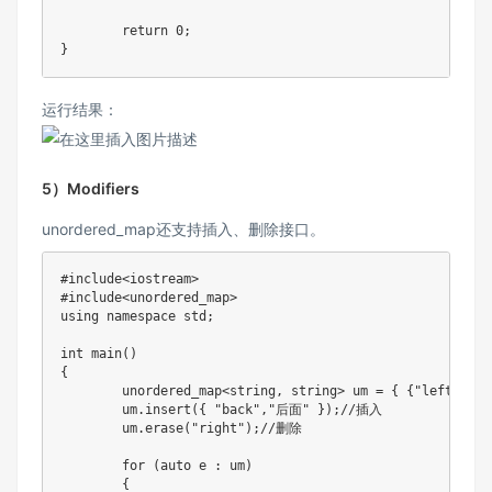
return
0
;
}
运行结果：
5）Modifiers
unordered_map还支持插入、删除接口。
#
include
<iostream>
#
include
<unordered_map>
using
namespace
 std
;
int
main
(
)
{
	unordered_map
<
string
,
 string
>
 um 
=
{
{
"left"
,
"左
	um
.
insert
(
{
"back"
,
"后面"
}
)
;
//插入
	um
.
erase
(
"right"
)
;
//删除
for
(
auto
 e 
:
 um
)
{