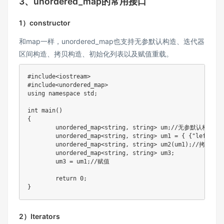
3、unordered_map的常用接口
1）constructor
和map一样，unordered_map也支持⽆参默认构造、迭代器
区间构造、拷贝构造、初始化列表以及赋值重载。
#
include
<iostream>
#
include
<unordered_map>
using
namespace
 std
;
int
main
(
)
{
	unordered_map
<
string
,
 string
>
 um
;
//无参默认构造
	unordered_map
<
string
,
 string
>
 um1 
=
{
{
"left"
,
"
	unordered_map
<
string
,
 string
>
um2
(
um1
)
;
//拷贝构造
	unordered_map
<
string
,
 string
>
 um3
;
	um3 
=
 um1
;
//赋值
return
0
;
}
2）Iterators