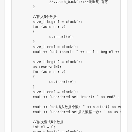
//v.push_back(i);//无重复 有序
}
//插入N个数据
	size_t begin1 
=
clock
(
)
;
for
(
auto
 e 
:
 v
)
{
		s
.
insert
(
e
)
;
}
	size_t end1 
=
clock
(
)
;
	cout 
<<
"set insert: "
<<
 end1 
-
 begin1 
<<
"ms"
	size_t begin2 
=
clock
(
)
;
	us
.
reserve
(
N
)
;
for
(
auto
 e 
:
 v
)
{
		us
.
insert
(
e
)
;
}
	size_t end2 
=
clock
(
)
;
	cout 
<<
"unordered_set insert: "
<<
 end2 
-
 begin
	cout 
<<
"set插入数据个数: "
<<
 s
.
size
(
)
<<
 endl
;
	cout 
<<
"unordered_set插入数据个数: "
<<
 us
.
size
(
//依次查找N个数据
int
 m1 
=
0
;
	size_t begin3 
=
clock
(
)
;