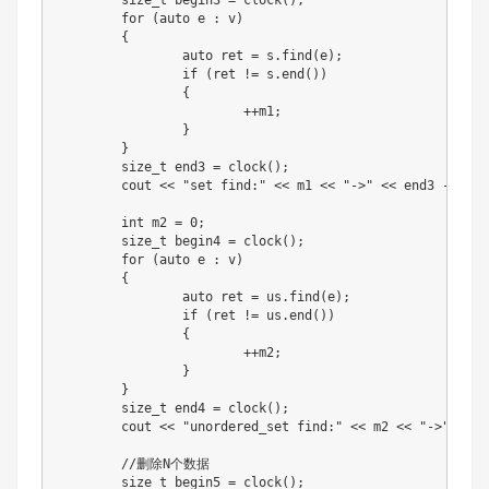
for
(
auto
 e 
:
 v
)
{
auto
 ret 
=
 s
.
find
(
e
)
;
if
(
ret 
!=
 s
.
end
(
)
)
{
++
m1
;
}
}
	size_t end3 
=
clock
(
)
;
	cout 
<<
"set find:"
<<
 m1 
<<
"->"
<<
 end3 
-
 begi
int
 m2 
=
0
;
	size_t begin4 
=
clock
(
)
;
for
(
auto
 e 
:
 v
)
{
auto
 ret 
=
 us
.
find
(
e
)
;
if
(
ret 
!=
 us
.
end
(
)
)
{
++
m2
;
}
}
	size_t end4 
=
clock
(
)
;
	cout 
<<
"unordered_set find:"
<<
 m2 
<<
"->"
<<
 e
//删除N个数据
	size_t begin5 
=
clock
(
)
;