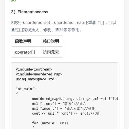
3）Element access
相较于unordered_set，unordered_map还重载了[ ]，可以
通过[ ]实现插入、修改、查找等等作用。
函数声明
接口说明
operator[ ]
访问元素
#
include
<iostream>
#
include
<unordered_map>
using
namespace
 std
;
int
main
(
)
{
	unordered_map
<
string
,
 string
>
 um1 
=
{
{
"left"
,
"
	um1
[
"front"
]
=
"前面"
;
//插入
	um1
[
"insert"
]
=
"插入元素"
;
//修改
	cout 
<<
 um1
[
"front"
]
<<
 endl
;
//访问
for
(
auto
 e 
:
 um1
)
{