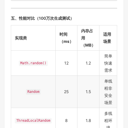
五、性能对比（100万次生成测试）
内存占
时间
适用
实现类
用
（ms）
场景
（MB）
简单
12
1.2
快速
Math.random()
需求
单线
程非
25
1.5
Random
安全
场景
多线
8
1.8
程环
ThreadLocalRandom
境