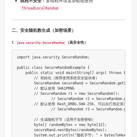
线程不安全
！多线程环境需加锁或使用
ThreadLocalRandom
二、安全随机数生成（加密场景）
1.
（高安全性）
java.security.SecureRandom
import
java
.
security
.
SecureRandom
;
public
class
SecureRandomExample
{
public
static
void
main
(
String
[
]
 args
)
throws
Except
// 初始化（推荐使用系统安全提供者）
SecureRandom
 secureRand 
=
SecureRandom
.
getInstan
// 默认使用 SHA1PRNG
// SecureRandom r1 = new SecureRandom();
// SecureRandom r2 = SecureRandom.getIns
// 默认使用 Hash_DRBG,SHA-256, 可以自己指定算法
// SecureRandom r3 = SecureRandom.getIns
// 生成随机字节（适用于加密密钥）
byte
[
]
 randomBytes 
=
new
byte
[
32
]
;
        secureRand
.
nextBytes
(
randomBytes
)
;
System
.
out
.
println
(
"随机字节: "
+
bytesToHex
(
rand