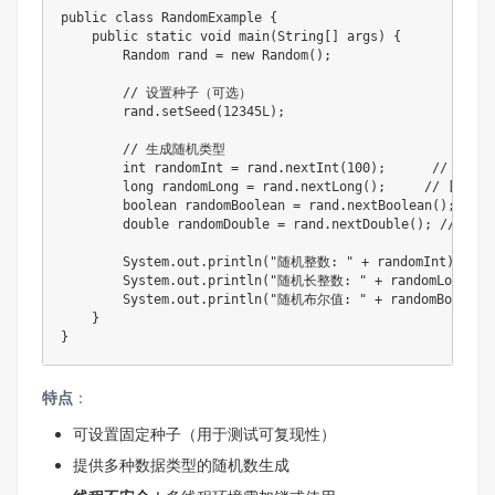
public
class
RandomExample
{
public
static
void
main
(
String
[
]
 args
)
{
Random
 rand 
=
new
Random
(
)
;
// 设置种子（可选）
        rand
.
setSeed
(
12345L
)
;
// 生成随机类型
int
 randomInt 
=
 rand
.
nextInt
(
100
)
;
// [0, 1
long
 randomLong 
=
 rand
.
nextLong
(
)
;
// [-2^63
boolean
 randomBoolean 
=
 rand
.
nextBoolean
(
)
;
double
 randomDouble 
=
 rand
.
nextDouble
(
)
;
// [0.0
System
.
out
.
println
(
"随机整数: "
+
 randomInt
)
;
System
.
out
.
println
(
"随机长整数: "
+
 randomLong
)
;
System
.
out
.
println
(
"随机布尔值: "
+
 randomBoolean
}
}
特点
：
可设置固定种子（用于测试可复现性）
提供多种数据类型的随机数生成