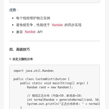
优势
：
每个线程维护独立实例
避免锁竞争，性能优于
的同步实现
Random
兼容
API
Random
四、高级技巧
1. 自定义随机分布
import
java
.
util
.
Random
;
public
class
CustomDistribution
{
public
static
void
main
(
String
[
]
 args
)
{
Random
 rand 
=
new
Random
(
)
;
// 模拟正态分布（均值=50，标准差=10）
int
 normalRandom 
=
generateNormal
(
rand
,
50
,
10
)
;
System
.
out
.
println
(
"正态分布样本: "
+
 normalRando
}