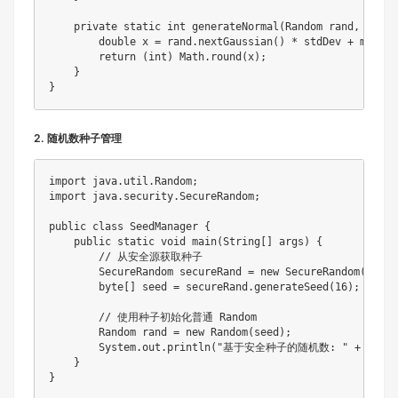
private
static
int
generateNormal
(
Random
 rand
,
doubl
double
 x 
=
 rand
.
nextGaussian
(
)
*
 stdDev 
+
 mean
;
return
(
int
)
Math
.
round
(
x
)
;
}
}
2. 随机数种子管理
import
java
.
util
.
Random
;
import
java
.
security
.
SecureRandom
;
public
class
SeedManager
{
public
static
void
main
(
String
[
]
 args
)
{
// 从安全源获取种子
SecureRandom
 secureRand 
=
new
SecureRandom
(
)
;
byte
[
]
 seed 
=
 secureRand
.
generateSeed
(
16
)
;
// 使用种子初始化普通 Random
Random
 rand 
=
new
Random
(
seed
)
;
System
.
out
.
println
(
"基于安全种子的随机数: "
+
 rand
.
}
}