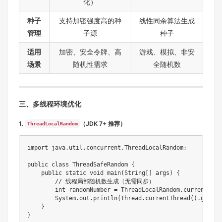
化）
种子
支持加密强度高的种
线性同余算法生成
管理
子源
种子
适用
加密、安全令牌、高
游戏、模拟、非安
场景
随机性需求
全随机数
三、多线程环境优化
1.
（JDK 7+ 推荐）
ThreadLocalRandom
import
java
.
util
.
concurrent
.
ThreadLocalRandom
;
public
class
ThreadSafeRandom
{
public
static
void
main
(
String
[
]
 args
)
{
// 线程局部随机数生成（无需同步）
int
 randomNumber 
=
ThreadLocalRandom
.
current
(
)
.
n
System
.
out
.
println
(
Thread
.
currentThread
(
)
.
getNam
}
}