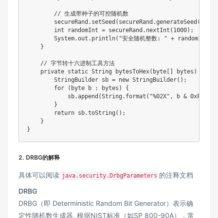
// 生成带种子的可控随机数
        secureRand
.
setSeed
(
secureRand
.
generateSeed
(
16
)
)
;
int
 randomInt 
=
 secureRand
.
nextInt
(
1000
)
;
System
.
out
.
println
(
"安全随机整数: "
+
 randomInt
)
;
}
// 字节转十六进制工具方法
private
static
String
bytesToHex
(
byte
[
]
 bytes
)
{
StringBuilder
 sb 
=
new
StringBuilder
(
)
;
for
(
byte
 b 
:
 bytes
)
{
            sb
.
append
(
String
.
format
(
"%02X"
,
 b 
&
0xFF
)
)
;
}
return
 sb
.
toString
(
)
;
}
}
2. DRBG的解释
具体可以阅读
的注释文档
java.security.DrbgParameters
DRBG
DRBG（即 Deterministic Random Bit Generator）表示确
定性随机数生成器, 根据NIST标准（如SP 800-90A），常