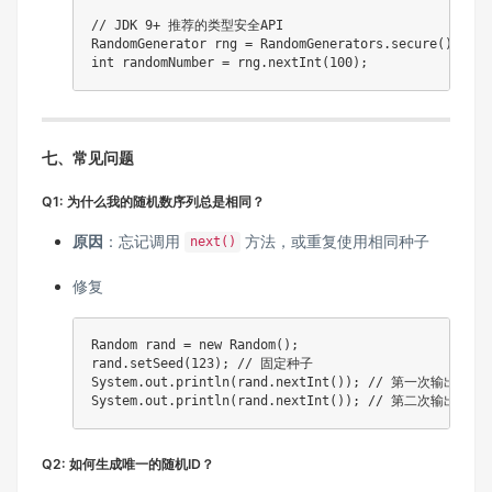
// JDK 9+ 推荐的类型安全API
RandomGenerator
 rng 
=
RandomGenerators
.
secure
(
)
;
int
 randomNumber 
=
 rng
.
nextInt
(
100
)
;
七、常见问题
Q1: 为什么我的随机数序列总是相同？
原因
：忘记调用
方法，或重复使用相同种子
next()
修复
Random
 rand 
=
new
Random
(
)
;
rand
.
setSeed
(
123
)
;
// 固定种子
System
.
out
.
println
(
rand
.
nextInt
(
)
)
;
// 第一次输出
System
.
out
.
println
(
rand
.
nextInt
(
)
)
;
// 第二次输出（不
Q2: 如何生成唯一的随机ID？