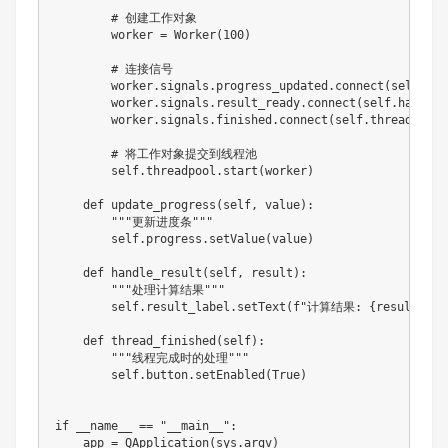
        # 创建工作对象

        worker = Worker(100)

        # 连接信号

        worker.signals.progress_updated.connect(self.upd
        worker.signals.result_ready.connect(self.handle_r
        worker.signals.finished.connect(self.thread_finis
        # 将工作对象提交到线程池

        self.threadpool.start(worker)

    def update_progress(self, value):

        """更新进度条"""

        self.progress.setValue(value)

    def handle_result(self, result):

        """处理计算结果"""

        self.result_label.setText(f"计算结果: {result}")

    def thread_finished(self):

        """线程完成时的处理"""

        self.button.setEnabled(True)

if __name__ == "__main__":

    app = QApplication(sys.argv)
