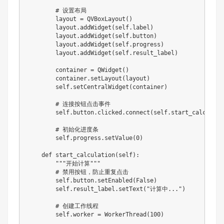
        # 设置布局

        layout = QVBoxLayout()

        layout.addWidget(self.label)

        layout.addWidget(self.button)

        layout.addWidget(self.progress)

        layout.addWidget(self.result_label)

        container = QWidget()

        container.setLayout(layout)

        self.setCentralWidget(container)

        # 连接按钮点击事件

        self.button.clicked.connect(self.start_calculatio
        # 初始化进度条

        self.progress.setValue(0)

    def start_calculation(self):

        """开始计算"""

        # 禁用按钮，防止重复点击

        self.button.setEnabled(False)

        self.result_label.setText("计算中...")

        # 创建工作线程

        self.worker = WorkerThread(100)
