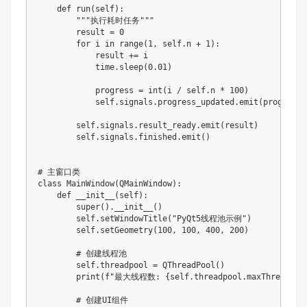
    def run(self):

        """执行耗时任务"""

        result = 0

        for i in range(1, self.n + 1):

            result += i

            time.sleep(0.01)

            progress = int(i / self.n * 100)

            self.signals.progress_updated.emit(progress)

        self.signals.result_ready.emit(result)

        self.signals.finished.emit()

# 主窗口类

class MainWindow(QMainWindow):

    def __init__(self):

        super().__init__()

        self.setWindowTitle("PyQt5线程池示例")

        self.setGeometry(100, 100, 400, 200)

        # 创建线程池

        self.threadpool = QThreadPool()

        print(f"最大线程数: {self.threadpool.maxThreadCoun
        # 创建UI组件
