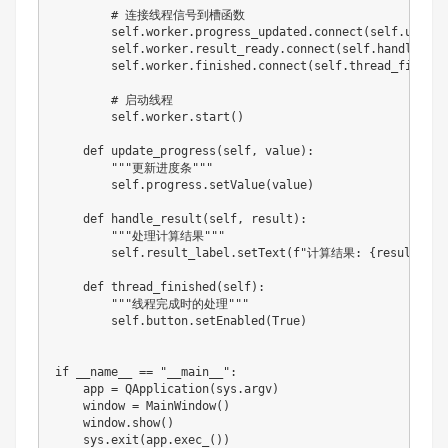
        # 连接线程信号到槽函数

        self.worker.progress_updated.connect(self.update
        self.worker.result_ready.connect(self.handle_resu
        self.worker.finished.connect(self.thread_finished
        # 启动线程

        self.worker.start()

    def update_progress(self, value):

        """更新进度条"""

        self.progress.setValue(value)

    def handle_result(self, result):

        """处理计算结果"""

        self.result_label.setText(f"计算结果: {result}")

    def thread_finished(self):

        """线程完成时的处理"""

        self.button.setEnabled(True)

if __name__ == "__main__":

    app = QApplication(sys.argv)

    window = MainWindow()

    window.show()

    sys.exit(app.exec_())