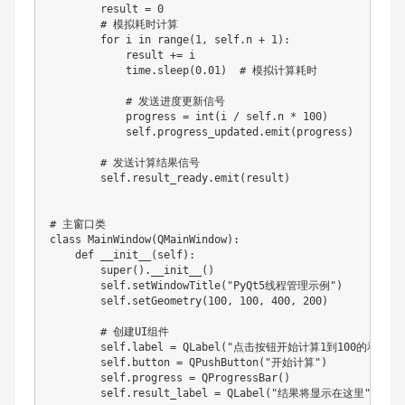
        result = 0

        # 模拟耗时计算

        for i in range(1, self.n + 1):

            result += i

            time.sleep(0.01)  # 模拟计算耗时

            # 发送进度更新信号

            progress = int(i / self.n * 100)

            self.progress_updated.emit(progress)

        # 发送计算结果信号

        self.result_ready.emit(result)

# 主窗口类

class MainWindow(QMainWindow):

    def __init__(self):

        super().__init__()

        self.setWindowTitle("PyQt5线程管理示例")

        self.setGeometry(100, 100, 400, 200)

        # 创建UI组件

        self.label = QLabel("点击按钮开始计算1到100的和")

        self.button = QPushButton("开始计算")

        self.progress = QProgressBar()

        self.result_label = QLabel("结果将显示在这里")
