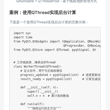
QRunnable + QThreadPool - 基于线程池的管理方式
案例：使用QThread实现后台计算
下面是一个使用QThread实现后台计算的完整示例：
import sys

import time

from PyQt5.QtWidgets import (QApplication, QMainWindow, 
                             QProgressBar, QVBoxLayout, 
from PyQt5.QtCore import QThread, pyqtSignal, Qt

# 工作线程类，继承自QThread

class WorkerThread(QThread):

    # 定义信号，用于与主线程通信

    progress_updated = pyqtSignal(int)  # 进度更新信号

    result_ready = pyqtSignal(int)      # 计算完成信号

    def __init__(self, n):

        super().__init__()

        self.n = n  # 要计算的数值

    def run(self):

        """线程运行的主方法"""
