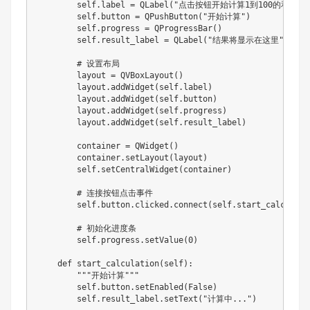
        self.label = QLabel("点击按钮开始计算1到100的和")

        self.button = QPushButton("开始计算")

        self.progress = QProgressBar()

        self.result_label = QLabel("结果将显示在这里")

        # 设置布局

        layout = QVBoxLayout()

        layout.addWidget(self.label)

        layout.addWidget(self.button)

        layout.addWidget(self.progress)

        layout.addWidget(self.result_label)

        container = QWidget()

        container.setLayout(layout)

        self.setCentralWidget(container)

        # 连接按钮点击事件

        self.button.clicked.connect(self.start_calculatio
        # 初始化进度条

        self.progress.setValue(0)

    def start_calculation(self):

        """开始计算"""

        self.button.setEnabled(False)

        self.result_label.setText("计算中...")
