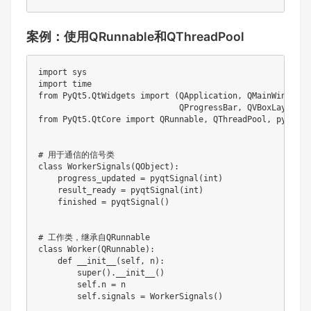
案例：使用QRunnable和QThreadPool
import sys

import time

from PyQt5.QtWidgets import (QApplication, QMainWindow, 
                             QProgressBar, QVBoxLayout, 
from PyQt5.QtCore import QRunnable, QThreadPool, pyqtSig
# 用于通信的信号类

class WorkerSignals(QObject):

    progress_updated = pyqtSignal(int)

    result_ready = pyqtSignal(int)

    finished = pyqtSignal()

# 工作类，继承自QRunnable

class Worker(QRunnable):

    def __init__(self, n):

        super().__init__()

        self.n = n

        self.signals = WorkerSignals()
