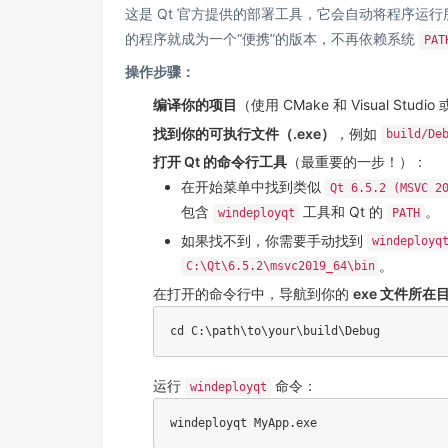
这是 Qt 官方提供的部署工具，它会自动将程序运
的程序就成为一个“便携”的版本，不再依赖系统
PAT
操作步骤：
编译你的项目
（使用 CMake 和 Visual Studio
找到你的可执行文件（.exe）
，例如
build/De
打开 Qt 的命令行工具
（最重要的一步！）：
在开始菜单中找到类似
Qt 6.5.2 (MSVC 2
包含
工具和 Qt 的
。
windeployqt
PATH
如果找不到，你需要手动找到
windeployq
。
C:\Qt\6.5.2\msvc2019_64\bin
在打开的命令行中，导航到你的
exe 文件所在
cd
 C:
\
path
\
to
\
your
\
build
\
运行
命令：
windeployqt