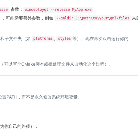
参数：
ease
windeployqt --release MyApp.exe
ck），可能需要额外参数，例如
来
--qmldir C:\path\to\your\qml\files
L 和子文件夹（如
,
等）。现在再次双击运行你的
platforms
styles
（可以写个CMake脚本或批处理文件来自动化这个过程）。
设置PATH，而不是永久修改系统环境变量。
替换为你自己的路径）：