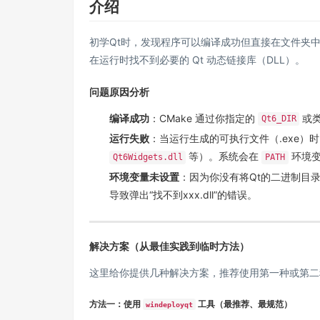
介绍
初学Qt时，发现程序可以编译成功但直接在文件夹
在运行时找不到必要的 Qt 动态链接库（DLL）。
问题原因分析
编译成功
：CMake 通过你指定的
或类
Qt6_DIR
运行失败
：当运行生成的可执行文件（.exe）时
等）。系统会在
环境变
Qt6Widgets.dll
PATH
环境变量未设置
：因为你没有将Qt的二进制目
导致弹出“找不到xxx.dll”的错误。
解决方案（从最佳实践到临时方法）
这里给你提供几种解决方案，推荐使用第一种或第二
方法一：使用
工具（最推荐、最规范）
windeployqt