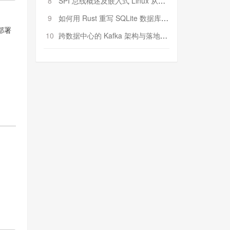
8
SPI 总线概述及嵌入式 Linux 从属 SPI 设备驱动程序开发（第二部分，实践）
9
如何用 Rust 重写 SQLite 数据库（二）:是否有市场空间？
部署
10
跨数据中心的 Kafka 架构与落地实战