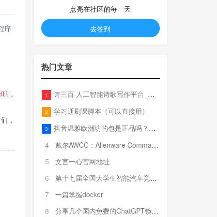
点亮在社区的每一天
去签到
程序
热门文章
诗三百·人工智能诗歌写作平台_在线作诗机_藏头诗生成器_电脑对联_姓名作诗
,
dll
1
学习通刷课脚本（可以直接用）
2
它们，
抖音温雅欧洲坊的包是正品吗？温雅卖的包为啥那么便宜？
3
4
戴尔AWCC：Alienware Command Center 故障排除方法，里面附有超全详解呦，快来快来，欢迎观看~
5
文言一心官网地址
6
第十七届全国大学生智能汽车竞赛全国总决赛参赛队伍奖项公告
7
一篇掌握docker
8
分享几个国内免费的ChatGPT镜像网址(亲测有效-4月25日更新)