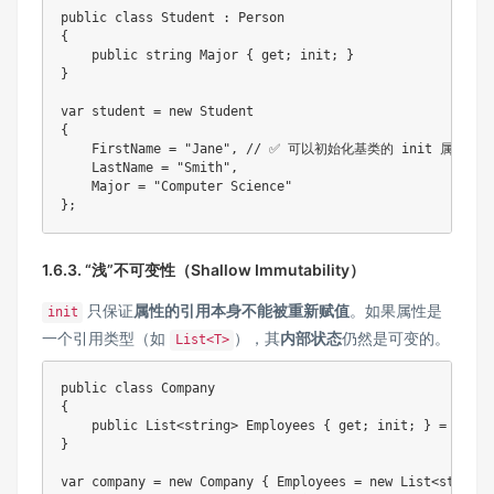
public class Student : Person

{

    public string Major { get; init; }

}

var student = new Student

{

    FirstName = "Jane", // ✅ 可以初始化基类的 init 属性

    LastName = "Smith",

    Major = "Computer Science"

1.6.3. “浅”不可变性（Shallow Immutability）
只保证
属性的引用本身不能被重新赋值
。如果属性是
init
一个引用类型（如
），其
内部状态
仍然是可变的。
List<T>
public class Company

{

    public List<string> Employees { get; init; } = new L
}

var company = new Company { Employees = new List<string>