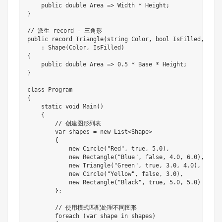
    public double Area => Width * Height;

}

// 派生 record - 三角形

public record Triangle(string Color, bool IsFilled, doub
    : Shape(Color, IsFilled)

{

    public double Area => 0.5 * Base * Height;

}

class Program

{

    static void Main()

    {

        // 创建图形列表

        var shapes = new List<Shape>

        {

            new Circle("Red", true, 5.0),

            new Rectangle("Blue", false, 4.0, 6.0),

            new Triangle("Green", true, 3.0, 4.0),

            new Circle("Yellow", false, 3.0),

            new Rectangle("Black", true, 5.0, 5.0)

        };

        // 使用模式匹配处理不同图形

        foreach (var shape in shapes)
