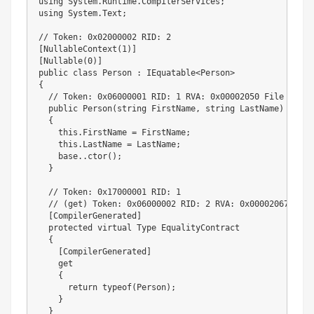
using System.Runtime.CompilerServices;

using System.Text;

// Token: 0x02000002 RID: 2

[NullableContext(1)]

[Nullable(0)]

public class Person : IEquatable<Person>

{

  // Token: 0x06000001 RID: 1 RVA: 0x00002050 File Offse
  public Person(string FirstName, string LastName)

  {

    this.FirstName = FirstName;

    this.LastName = LastName;

    base..ctor();

  }

  // Token: 0x17000001 RID: 1

  // (get) Token: 0x06000002 RID: 2 RVA: 0x00002067 File
  [CompilerGenerated]

  protected virtual Type EqualityContract

  {

    [CompilerGenerated]

    get

    {

      return typeof(Person);

    }

  }
