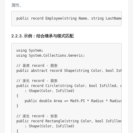
属性。
2.2.3. 示例：结合继承与模式匹配
using System;

using System.Collections.Generic;

// 基类 record - 图形

public abstract record Shape(string Color, bool IsFilled)
// 派生 record - 圆形

public record Circle(string Color, bool IsFilled, double 
    : Shape(Color, IsFilled)

{

    public double Area => Math.PI * Radius * Radius;

}

// 派生 record - 矩形

public record Rectangle(string Color, bool IsFilled, dou
    : Shape(Color, IsFilled)

{
