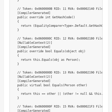
  }

  // Token: 0x0600000B RID: 11 RVA: 0x00002140 File Offs
  [CompilerGenerated]

  public override int GetHashCode()

  {

    return (EqualityComparer<Type>.Default.GetHashCode(t
  }

  // Token: 0x0600000C RID: 12 RVA: 0x00002180 File Offs
  [NullableContext(2)]

  [CompilerGenerated]

  public override bool Equals(object obj)

  {

    return this.Equals(obj as Person);

  }

  // Token: 0x0600000D RID: 13 RVA: 0x00002190 File Offs
  [NullableContext(2)]

  [CompilerGenerated]

  public virtual bool Equals(Person other)

  {

    return this == other || (other != null && this.Equal
  }

  // Token: 0x0600000F RID: 15 RVA: 0x000021F3 File Offs
  [CompilerGenerated]
