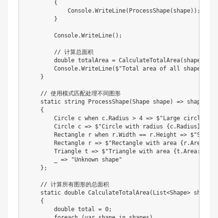
        {

            Console.WriteLine(ProcessShape(shape));

        }

        Console.WriteLine();

        // 计算总面积

        double totalArea = CalculateTotalArea(shapes);

        Console.WriteLine($"Total area of all shapes: {t
    }

    // 使用模式匹配处理不同图形

    static string ProcessShape(Shape shape) => shape swit
    {

        Circle c when c.Radius > 4 => $"Large circle wit
        Circle c => $"Circle with radius {c.Radius} and 
        Rectangle r when r.Width == r.Height => $"Square
        Rectangle r => $"Rectangle with area {r.Area:F2}"
        Triangle t => $"Triangle with area {t.Area:F2}",

        _ => "Unknown shape"

    };

    // 计算所有图形的总面积

    static double CalculateTotalArea(List<Shape> shapes)

    {

        double total = 0;

        foreach (var shape in shapes)
