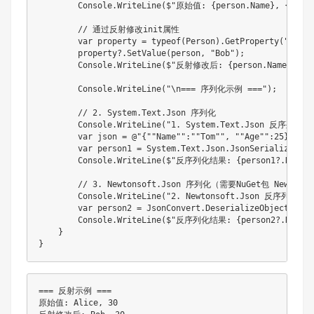
        Console.WriteLine($"原始值: {person.Name}, {person
        // 通过反射修改init属性

        var property = typeof(Person).GetProperty("Name")
        property?.SetValue(person, "Bob");

        Console.WriteLine($"反射修改后: {person.Name}, {per
        Console.WriteLine("\n=== 序列化示例 ===");

        // 2. System.Text.Json 序列化

        Console.WriteLine("1. System.Text.Json 反序列化:")
        var json = @"{""Name"":""Tom"", ""Age"":25}";

        var person1 = System.Text.Json.JsonSerializer.De
        Console.WriteLine($"反序列化结果: {person1?.Name}, 
        // 3. Newtonsoft.Json 序列化（需要NuGet包 Newtonsof
        Console.WriteLine("2. Newtonsoft.Json 反序列化:");
        var person2 = JsonConvert.DeserializeObject<Pers
        Console.WriteLine($"反序列化结果: {person2?.Name}, 
    }

=== 反射示例 ===

原始值: Alice, 30
