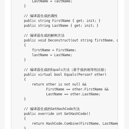
        LastName = lastName;

    }

    // 编译器生成的属性

    public string FirstName { get; init; }

    public string LastName { get; init; }

    // 编译器生成的解构方法

    public void Deconstruct(out string firstName, out st
    {

        firstName = FirstName;

        lastName = LastName;

    }

    // 编译器生成的Equals方法（基于值的相等性比较）

    public virtual bool Equals(Person? other)

    {

        return other is not null &&

               FirstName == other.FirstName &&

               LastName == other.LastName;

    }

    // 编译器生成的GetHashCode方法

    public override int GetHashCode()

    {

        return HashCode.Combine(FirstName, LastName);

    }
