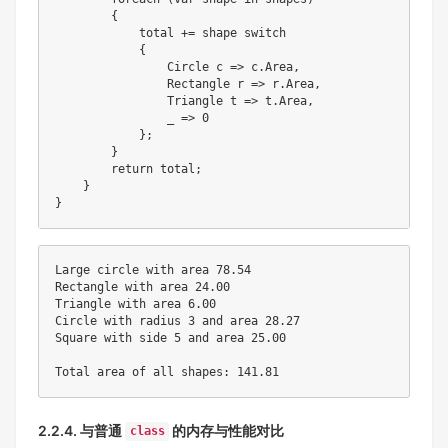
        {

            total += shape switch

            {

                Circle c => c.Area,

                Rectangle r => r.Area,

                Triangle t => t.Area,

                _ => 0

            };

        }

        return total;

    }

Large circle with area 78.54

Rectangle with area 24.00

Triangle with area 6.00

Circle with radius 3 and area 28.27

Square with side 5 and area 25.00

2.2.4. 与普通
的内存与性能对比
class