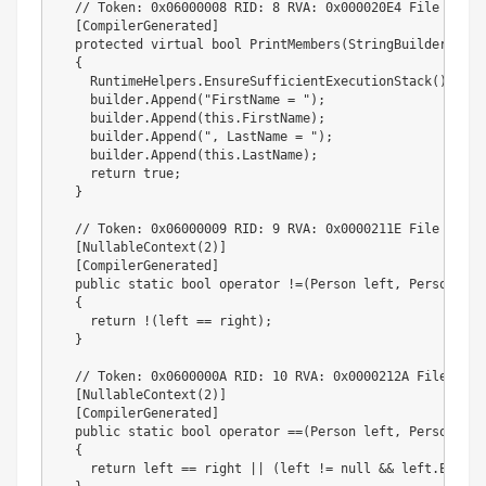
  // Token: 0x06000008 RID: 8 RVA: 0x000020E4 File Offse
  [CompilerGenerated]

  protected virtual bool PrintMembers(StringBuilder build
  {

    RuntimeHelpers.EnsureSufficientExecutionStack();

    builder.Append("FirstName = ");

    builder.Append(this.FirstName);

    builder.Append(", LastName = ");

    builder.Append(this.LastName);

    return true;

  }

  // Token: 0x06000009 RID: 9 RVA: 0x0000211E File Offse
  [NullableContext(2)]

  [CompilerGenerated]

  public static bool operator !=(Person left, Person righ
  {

    return !(left == right);

  }

  // Token: 0x0600000A RID: 10 RVA: 0x0000212A File Offs
  [NullableContext(2)]

  [CompilerGenerated]

  public static bool operator ==(Person left, Person righ
  {

    return left == right || (left != null && left.Equals(