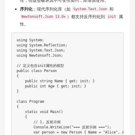
性，但这会破坏其不可变性契约，应谨慎使用。
序列化
：现代序列化库（如
和
System.Text.Json
）都支持反序列化到
属
Newtonsoft.Json 13.0+
init
性。
using System;

using System.Reflection;

using System.Text.Json;

using Newtonsoft.Json;

// 定义包含init属性的模型

public class Person

{

    public string Name { get; init; }

    public int Age { get; init; }

}

class Program

{

    static void Main()

    {

        // 1. 反射示例

        Console.WriteLine("=== 反射示例 ===");

        var person = new Person { Name = "Alice", Age = 3