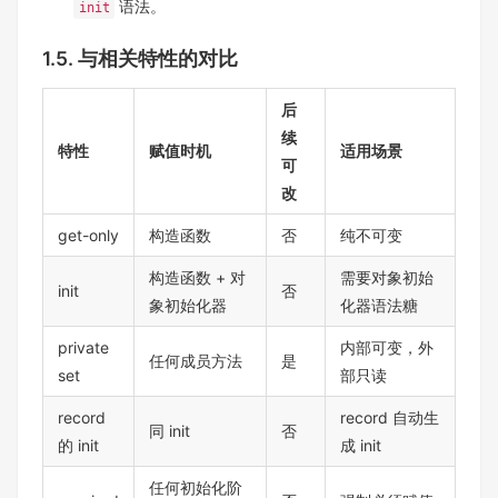
语法。
init
1.5. 与相关特性的对比
后
续
特性
赋值时机
适用场景
可
改
get-only
构造函数
否
纯不可变
构造函数 + 对
需要对象初始
init
否
象初始化器
化器语法糖
private
内部可变，外
任何成员方法
是
set
部只读
record
record 自动生
同 init
否
的 init
成 init
任何初始化阶