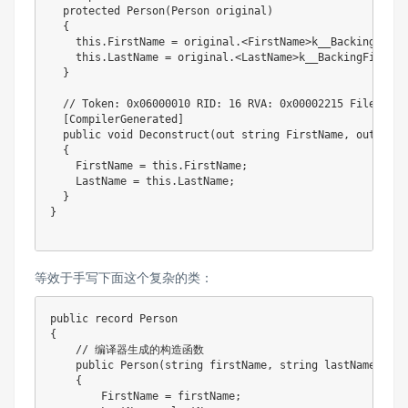
  protected Person(Person original)

  {

    this.FirstName = original.<FirstName>k__BackingField;
    this.LastName = original.<LastName>k__BackingField;

  }

  // Token: 0x06000010 RID: 16 RVA: 0x00002215 File Offs
  [CompilerGenerated]

  public void Deconstruct(out string FirstName, out stri
  {

    FirstName = this.FirstName;

    LastName = this.LastName;

  }

}

等效于手写下面这个复杂的类：
public record Person

{

    // 编译器生成的构造函数

    public Person(string firstName, string lastName)

    {

        FirstName = firstName;
