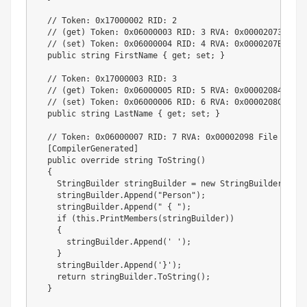
  // Token: 0x17000002 RID: 2

  // (get) Token: 0x06000003 RID: 3 RVA: 0x00002073 File
  // (set) Token: 0x06000004 RID: 4 RVA: 0x0000207B File
  public string FirstName { get; set; }

  // Token: 0x17000003 RID: 3

  // (get) Token: 0x06000005 RID: 5 RVA: 0x00002084 File
  // (set) Token: 0x06000006 RID: 6 RVA: 0x0000208C File
  public string LastName { get; set; }

  // Token: 0x06000007 RID: 7 RVA: 0x00002098 File Offse
  [CompilerGenerated]

  public override string ToString()

  {

    StringBuilder stringBuilder = new StringBuilder();

    stringBuilder.Append("Person");

    stringBuilder.Append(" { ");

    if (this.PrintMembers(stringBuilder))

    {

      stringBuilder.Append(' ');

    }

    stringBuilder.Append('}');

    return stringBuilder.ToString();

  }
