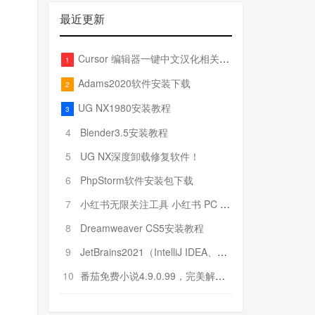
最近更新
Cursor 编辑器一键中文汉化相关文件
1
Adams2020软件安装下载
2
UG NX1980安装教程
3
4
Blender3.5安装教程
5
UG NX深度卸载修复软件！
6
PhpStorm软件安装包下载
7
小红书无限关注工具 小红书 PC 端批量关注引流工具
8
Dreamweaver CS5安装教程
9
JetBrains2021（IntelliJ IDEA、Pycharm、PhpStorm、Rider……）安装教程
10
番茄免费小说4.9.0.99，完美解锁VIP特权！