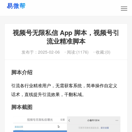
视频号无限私信 App 脚本，视频号引
流业精准脚本
发布于：
2025-02-06
⋅ 阅读:(1176)
⋅ 收藏:(0)
脚本介绍
引流各行业精准用户，无需获客系统，简单操作自定义
话术，直线提升引流效果，干翻私域。
脚本截图