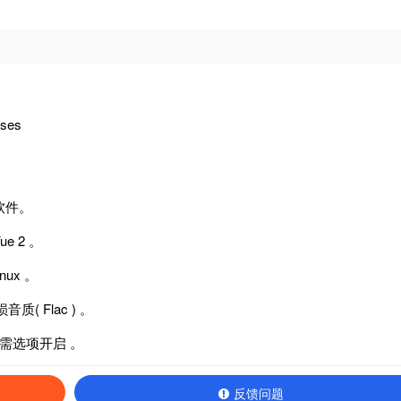
ases
乐软件。
e 2 。
nux 。
( Flac ) 。
能需选项开启 。
反馈问题