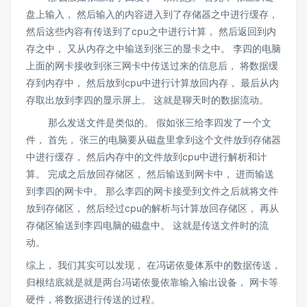
盘上输入， 然后输入的内容进入到了存储器之中进行缓存，
然后这些内容有传送到了cpu之中进行计算， 然后返回到内
存之中， 又从内存之中输送到张三的显卡之中。 李四的电脑
上面的网卡接收到张三网卡中传送过来的信息后， 将数据缓
存到内存中， 然后放到cpu中进行计算放回内存， 最后从内
存取出放到李四的显示屏上。 这就是聊天时的数据流动。
那么发送文件是类似的。 假如张三给李四发了一个文
件， 首先， 张三的电脑要从磁盘里拿到这个文件放到存储器
中进行缓存， 然后内存中的文件放到cpu中进行解析和计
算。 完成之后放回存储区， 然后输送到网卡中， 进而输送
到李四的网卡中。 那么李四的网卡接受到文件之后就将文件
放到存储区， 然后经过cpu的解析与计算放回存储区， 再从
存储区输送到李四电脑的磁盘中。 这就是传送文件时的流
动。
综上， 我们其实可以发现， 在冯诺依曼体系中的数据传送，
归根结底就是就是两台冯诺依曼依靠输入输出设备， 网卡等
硬件，将数据进行传送的过程。