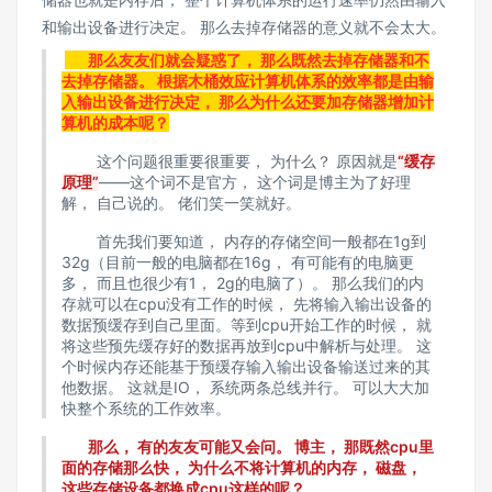
和输出设备进行决定。 那么去掉存储器的意义就不会太大。
那么友友们就会疑惑了， 那么既然去掉存储器和不
去掉存储器。 根据木桶效应计算机体系的效率都是由输
入输出设备进行决定， 那么为什么还要加存储器增加计
算机的成本呢？
这个问题很重要很重要， 为什么？ 原因就是
“缓存
原理”
——这个词不是官方， 这个词是博主为了好理
解， 自己说的。 佬们笑一笑就好。
首先我们要知道， 内存的存储空间一般都在1g到
32g（目前一般的电脑都在16g， 有可能有的电脑更
多， 而且也很少有1， 2g的电脑了）。 那么我们的内
存就可以在cpu没有工作的时候， 先将输入输出设备的
数据预缓存到自己里面。等到cpu开始工作的时候， 就
将这些预先缓存好的数据再放到cpu中解析与处理。 这
个时候内存还能基于预缓存输入输出设备输送过来的其
他数据。 这就是IO， 系统两条总线并行。 可以大大加
快整个系统的工作效率。
那么， 有的友友可能又会问。 博主， 那既然cpu里
面的存储那么快， 为什么不将计算机的内存， 磁盘，
这些存储设备都换成cpu这样的呢？