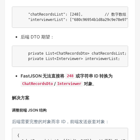
"chatRecordsList"
:
[
248
]
,
// 数字数组
"interviewerList"
:
[
"680c96954b1d8a29c9e78e97"
]
/
后端 DTO 期望：
private
List
<
ChatRecordsDto
>
 chatRecordsList
;
//
private
List
<
Interviewer
>
 interviewerList
;
//
FastJSON 无法直接将
或字符串 ID 转换为
248
/
对象
。
ChatRecordsDto
Interviewer
解决方案
调整前端 JSON 结构
后端需要完整的对象而非 ID，前端发送嵌套对象：
{