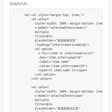
实现的代码：
<
el-col
style
=
"
margin-top
:
 1rem
;
"
>
<
el-select
style
=
"
width
:
 100%
;
margin-bottom
:
 1rem
;
"
v-model
=
"
selectedInterviewers
"
multiple
filterable
placeholder
=
"
请选择面试官
"
:loading
=
"
interviewersLoading
"
>
<
el-option
v-for
=
"
item in interviewersList
"
:key
=
"
item.interviewerId
"
:label
=
"
item.name
"
:value
=
"
item.interviewerId
"
>
<
span
>
{
{ item.name }}
</
span
>
</
el-option
>
</
el-select
>
<
el-select
style
=
"
width
:
 100%
;
margin-bottom
:
 1rem
;
"
v-model
=
"
selectedInterviews
"
multiple
filterable
placeholder
=
"
请选择面试记录
"