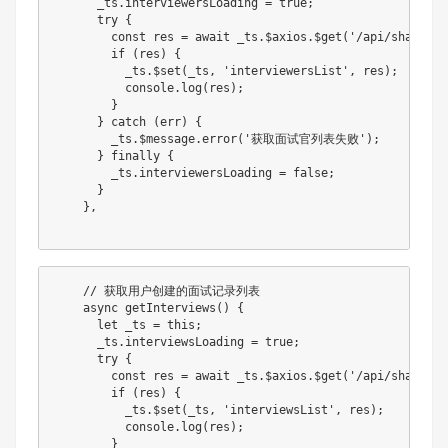
      _ts
.
interviewersLoading 
=
true
;
try
{
const
 res 
=
await
 _ts
.
$axios
.
$get
(
'/api/share/ge
if
(
res
)
{
          _ts
.
$set
(
_ts
,
'interviewersList'
,
 res
)
;
          console
.
log
(
res
)
;
}
}
catch
(
err
)
{
        _ts
.
$message
.
error
(
'获取面试官列表失败'
)
;
}
finally
{
        _ts
.
interviewersLoading 
=
false
;
}
}
,
// 获取用户创建的面试记录列表
async
getInterviews
(
)
{
let
 _ts 
=
this
;
      _ts
.
interviewsLoading 
=
true
;
try
{
const
 res 
=
await
 _ts
.
$axios
.
$get
(
'/api/share/ge
if
(
res
)
{
          _ts
.
$set
(
_ts
,
'interviewsList'
,
 res
)
;
          console
.
log
(
res
)
;
}