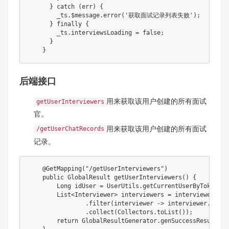
}
catch
(
err
)
{
        _ts
.
$message
.
error
(
'获取面试记录列表失败'
)
;
}
finally
{
        _ts
.
interviewsLoading 
=
false
;
}
}
后端接口
用来获取该用户创建的所有面试
getUserInterviewers
官。
用来获取该用户创建的所有面试
/getUserChatRecords
记录。
@GetMapping
(
"/getUserInterviewers"
)
public
GlobalResult
getUserInterviewers
(
)
{
Long
 idUser 
=
UserUtils
.
getCurrentUserByToken
(
)
.
List
<
Interviewer
>
 interviewers 
=
 interviewerServ
.
filter
(
interviewer 
->
 interviewer
.
getUs
.
collect
(
Collectors
.
toList
(
)
)
;
return
GlobalResultGenerator
.
genSuccessResult
(
in