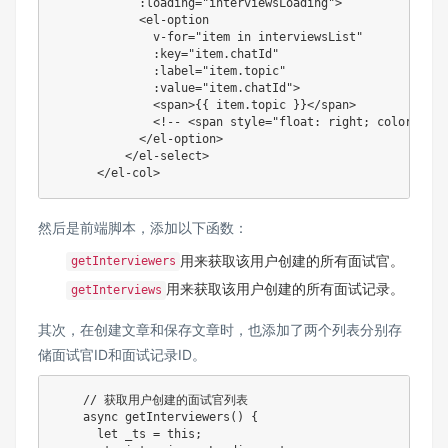
:loading
=
"
interviewsLoading
"
>
<
el-option
v-for
=
"
item in interviewsList
"
:key
=
"
item.chatId
"
:label
=
"
item.topic
"
:value
=
"
item.chatId
"
>
<
span
>
{
{ item.topic }}
</
span
>
<!-- <span style="float: right; color: #84
</
el-option
>
</
el-select
>
</
el-col
>
然后是前端脚本，添加以下函数：
用来获取该用户创建的所有面试官。
getInterviewers
用来获取该用户创建的所有面试记录。
getInterviews
其次，在创建文章和保存文章时，也添加了两个列表分别存
储面试官ID和面试记录ID。
// 获取用户创建的面试官列表
async
getInterviewers
(
)
{
let
 _ts 
=
this
;