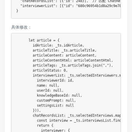
"chatRecordsList"
:
[
{
"id"
:
248
}
]
,
// 匹配 ChatRecords
"interviewerList"
:
[
{
"id"
:
"680c96954b1d8a29c9e78e97"
}
}
具体修改：
let
 article 
=
{
idArticle
:
 _ts
.
idArticle
,
articleTitle
:
 _ts
.
articleTitle
,
articleContent
:
 articleContent
,
articleContentHtml
:
 articleContentHtml
,
articleTags
:
 _ts
.
articleTags
.
join
(
","
)
,
articleStatus
:
0
,
interviewerList
:
 _ts
.
selectedInterviewers
.
map
(
id
interviewerId
:
 id
,
name
:
null
,
userId
:
null
,
knowledgeBaseId
:
null
,
customPrompt
:
null
,
settingsList
:
null
}
)
)
,
chatRecordsList
:
 _ts
.
selectedInterviews
.
map
(
id
=
const
 interview 
=
 _ts
.
interviewsList
.
find
(
item
return
{
interviewer
:
{