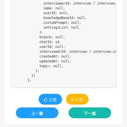
interviewerId
:
 interview 
?
 interview
.
inter
name
:
null
,
userId
:
null
,
knowledgeBaseId
:
null
,
customPrompt
:
null
,
settingsList
:
null
}
,
branch
:
null
,
chatId
:
 id
,
userId
:
null
,
interviewerId
:
 interview 
?
 interview
.
intervi
createdAt
:
null
,
updatedAt
:
null
,
topic
:
null
,
}
;
}
)
}
;
点赞
打赏
上一篇
下一篇