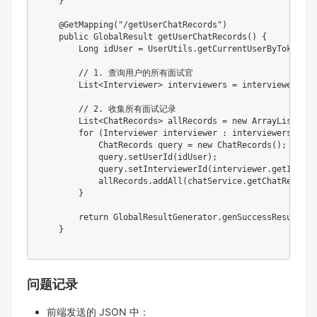
}
@GetMapping
(
"/getUserChatRecords"
)
public
GlobalResult
getUserChatRecords
(
)
{
Long
 idUser 
=
UserUtils
.
getCurrentUserByToken
(
)
.
// 1. 查询用户的所有面试官
List
<
Interviewer
>
 interviewers 
=
 interviewerServ
// 2. 收集所有面试记录
List
<
ChatRecords
>
 allRecords 
=
new
ArrayList
<
>
(
)
for
(
Interviewer
 interviewer 
:
 interviewers
)
{
ChatRecords
 query 
=
new
ChatRecords
(
)
;
            query
.
setUserId
(
idUser
)
;
            query
.
setInterviewerId
(
interviewer
.
getInterv
            allRecords
.
addAll
(
chatService
.
getChatRecords
}
return
GlobalResultGenerator
.
genSuccessResult
(
al
}
问题记录
前端发送的 JSON 中：