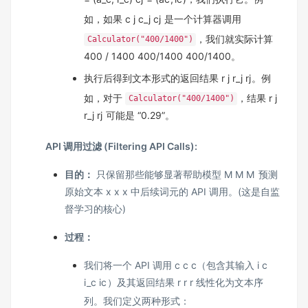
如，如果
c j c_j
c
j
是一个计算器调用
，我们就实际计算
Calculator("400/1400")
400 / 1400 400/1400
400/1400
。
执行后得到文本形式的返回结果
r j r_j
r
j
。例
如，对于
，结果
r j
Calculator("400/1400")
r_j
r
j
可能是 “0.29”。
API 调用过滤 (Filtering API Calls):
目的：
只保留那些能够显著帮助模型
M M
M
预测
原始文本
x x
x
中后续词元的 API 调用。(这是自监
督学习的核心)
过程：
我们将一个 API 调用
c c
c
（包含其输入
i c
i_c
i
c
）及其返回结果
r r
r
线性化为文本序
列。我们定义两种形式：