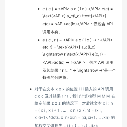
e ( c ) = <API> a c ( i c ) </API> e(c) =
\text{<API>} a_c(i_c) \text{</API>}
e
(
c
)
=
<API>
a
c
(
i
c
)
</API>
：仅包含 API
调用本身。
e ( c , r ) = <API> a c ( i c ) → r </API>
e(c,r) = \text{<API>} a_c(i_c)
\rightarrow r \text{</API>}
e
(
c
,
r
)
=
<API>
a
c
(
i
c
)
→
r
</API>
：包含 API 调用
及其结果
r r
r
。“
→ \rightarrow
→
”是一个
特殊的分隔符。
对于在文本
x x
x
的位置
i i
i
插入的 API 调用
c c
c
及其结果
r r
r
，我们计算模型
M M
M
在
给定前缀
z z
z
的情况下，对后续文本
x i : n
= ( x i , x i + 1 , … , x n ) x_{i:n} = (x_i,
x_{i+1}, \dots, x_n)
x
i
:
n
=
(
x
i
,
x
i
+
1
,
…
,
x
n
)
的
加权交叉熵损失
L i ( z ) L_i(z)
L
i
(
z
)
: