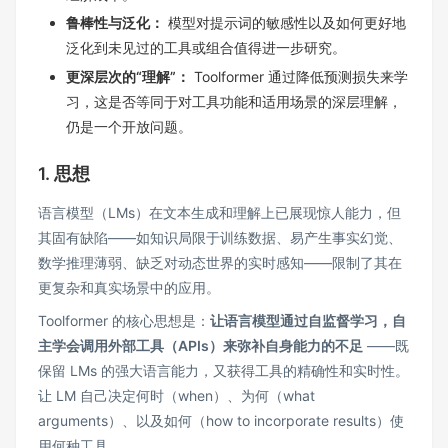
鲁棒性与泛化：
模型对提示词的敏感性以及如何更好地
泛化到未见过的工具或组合值得进一步研究。
更深层次的“理解”：
Toolformer 通过降低预测损失来学
习，这是否等同于对工具功能和适用场景的深层理解，
仍是一个开放问题。
1. 思想
语言模型（LMs）在文本生成和理解上已展现惊人能力，但
其固有缺陷——如知识局限于训练数据、易产生事实幻觉、
数学推理薄弱、缺乏对动态世界的实时感知——限制了其在
更复杂和真实场景中的应用。
Toolformer 的核心思想是：
让语言模型通过自监督学习，自
主学会调用外部工具（APIs）来弥补自身能力的不足
——既
保留 LMs 的强大语言能力，又获得工具的精确性和实时性。
让 LM 自己决定何时（when）、为何（what
arguments）、以及如何（how to incorporate results）使
用何种工具。