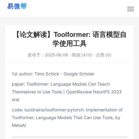
【论文解读】Toolformer: 语言模型自
学使用工具
发布于：
2025-06-08
⋅ 阅读:(410)
⋅ 点赞:(0)
1st author:
‪Timo Schick‬ - ‪Google Scholar‬
paper:
Toolformer: Language Models Can Teach
Themselves to Use Tools | OpenReview
NeurIPS 2023
oral
code:
lucidrains/toolformer-pytorch: Implementation of
Toolformer, Language Models That Can Use Tools, by
MetaAI