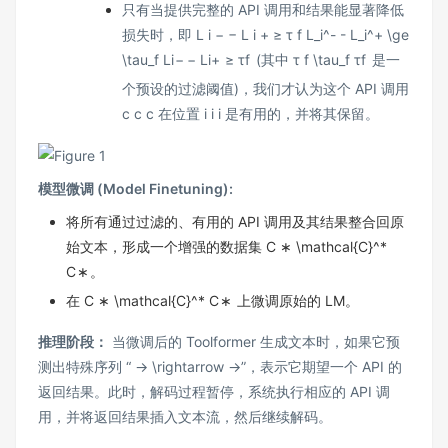
只有当提供完整的 API 调用和结果能显著降低
损失时，即
L i − − L i + ≥ τ f L_i^- - L_i^+ \ge
\tau_f
L
i
−
−
L
i
+
≥
τ
f
(其中
τ f \tau_f
τ
f
是一
个预设的过滤阈值)，我们才认为这个 API 调用
c c
c
在位置
i i
i
是有用的，并将其保留。
模型微调 (Model Finetuning):
将所有通过过滤的、有用的 API 调用及其结果整合回原
始文本，形成一个增强的数据集
C ∗ \mathcal{C}^*
C
∗
。
在
C ∗ \mathcal{C}^*
C
∗
上微调原始的 LM。
推理阶段：
当微调后的 Toolformer 生成文本时，如果它预
测出特殊序列 “
→ \rightarrow
→
”，表示它期望一个 API 的
返回结果。此时，解码过程暂停，系统执行相应的 API 调
用，并将返回结果插入文本流，然后继续解码。