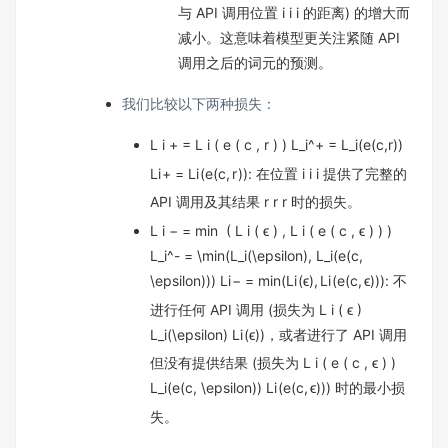
与 API 调用位置
i i
i
的距离) 的增大而
减小。这意味着模型更关注紧随 API
调用之后的词元的预测。
我们比较以下两种损失：
L i + = L i ( e ( c , r ) ) L_i^+ = L_i(e(c,r))
L
i
+
=
L
i
(
e
(
c
,
r
))
: 在位置
i i
i
提供了完整的
API 调用及其结果
r r
r
时的损失。
L i − = min ⁡ ( L i ( ϵ ) , L i ( e ( c , ϵ ) ) )
L_i^- = \min(L_i(\epsilon), L_i(e(c,
\epsilon)))
L
i
−
=
min
(
L
i
(
ϵ
)
,
L
i
(
e
(
c
,
ϵ
)))
: 不
进行任何 API 调用 (损失为
L i ( ϵ )
L_i(\epsilon)
L
i
(
ϵ
)
)，或者进行了 API 调用
但没有提供结果 (损失为
L i ( e ( c , ϵ ) )
L_i(e(c, \epsilon))
L
i
(
e
(
c
,
ϵ
))
) 时的最小损
失。