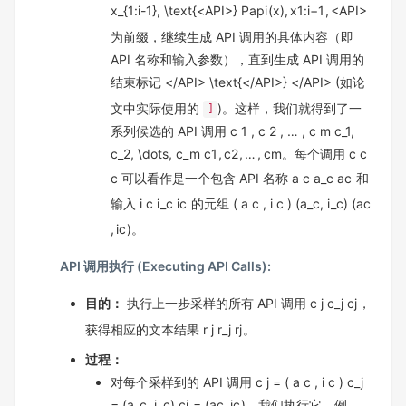
x_{1:i-1}, \text{<API>}
P
api
(
x
)
,
x
1
:
i
−
1
,
<API>
为前缀，继续生成 API 调用的具体内容（即
API 名称和输入参数），直到生成 API 调用的
结束标记
</API> \text{</API>}
</API>
(如论
文中实际使用的
)。这样，我们就得到了一
]
系列候选的 API 调用
c 1 , c 2 , … , c m c_1,
c_2, \dots, c_m
c
1
,
c
2
,
…
,
c
m
。每个调用
c c
c
可以看作是一个包含 API 名称
a c a_c
a
c
和
输入
i c i_c
i
c
的元组
( a c , i c ) (a_c, i_c)
(
a
c
,
i
c
)
。
API 调用执行 (Executing API Calls):
目的：
执行上一步采样的所有 API 调用
c j c_j
c
j
，
获得相应的文本结果
r j r_j
r
j
。
过程：
对每个采样到的 API 调用
c j = ( a c , i c ) c_j
= (a_c, i_c)
c
j
=
(
a
c
,
i
c
)
，我们执行它。例