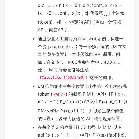
x 2 , … , x n ) x = (x_1, x_2, \dots, x_n)
x
=
(
x
1
,
x
2
,
…
,
x
n
)
，
x j x_j
x
j
代表第
j j
j
个词元
(token)。和一些特定的 API（例如，计算器
API、问答API）。
通过少量人工编写的 few-shot 示例，构建一
个提示 (prompt)，引导一个预训练的 LM 在文
本的潜在位置
i i
i
生成候选的 API 调用。例
如，在文本 “… 1400名参与者中，400人…”
处，LM 可能会被引导生成
这样的调用。
[Calculator(400/1400)]
LM 会为文本中每个位置
i i
i
生成一个代表特殊
token (
) 的概率
P M ( <API> ∣ P ( x ) ,
<API>
x 1 : i − 1 ) P_M(\text{<API>} | P(x), x_{1:i-1})
P
M
(
<API>
∣
P
(
x
)
,
x
1
:
i
−
1
)
，并以超过某个阈值
的位置
i i
i
多作为候选的 API 调用起始位置。
在每个选定的位置
i i
i
，让模型
M M
M
以
P
api ( x ) , x 1 : i − 1 , <API> P_{\text{api}}(x),