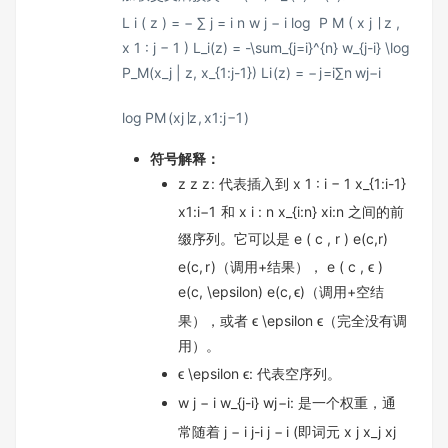
L i ( z ) = − ∑ j = i n w j − i log ⁡ P M ( x j ∣ z ,
x 1 : j − 1 ) L_i(z) = -\sum_{j=i}^{n} w_{j-i} \log
P_M(x_j | z, x_{1:j-1})
L
i
(
z
)
=
−
j
=
i
∑
n
w
j
−
i
lo
g
P
M
(
x
j
∣
z
,
x
1
:
j
−
1
)
符号解释：
z z
z
: 代表插入到
x 1 : i − 1 x_{1:i-1}
x
1
:
i
−
1
和
x i : n x_{i:n}
x
i
:
n
之间的前
缀序列。它可以是
e ( c , r ) e(c,r)
e
(
c
,
r
)
（调用+结果），
e ( c , ϵ )
e(c, \epsilon)
e
(
c
,
ϵ
)
（调用+空结
果），或者
ϵ \epsilon
ϵ
（完全没有调
用）。
ϵ \epsilon
ϵ
: 代表空序列。
w j − i w_{j-i}
w
j
−
i
: 是一个权重，通
常随着
j − i j-i
j
−
i
(即词元
x j x_j
x
j