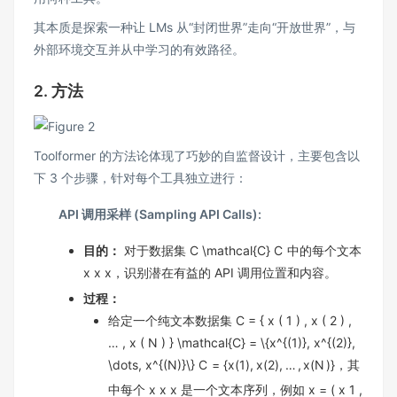
其本质是探索一种让 LMs 从“封闭世界”走向“开放世界”，与
外部环境交互并从中学习的有效路径。
2. 方法
Toolformer 的方法论体现了巧妙的自监督设计，主要包含以
下 3 个步骤，针对每个工具独立进行：
API 调用采样 (Sampling API Calls):
目的：
对于数据集
C \mathcal{C}
C
中的每个文本
x x
x
，识别潜在有益的 API 调用位置和内容。
过程：
给定一个纯文本数据集
C = { x ( 1 ) , x ( 2 ) ,
… , x ( N ) } \mathcal{C} = \{x^{(1)}, x^{(2)},
\dots, x^{(N)}\}
C
=
{
x
(
1
)
,
x
(
2
)
,
…
,
x
(
N
)
}
，其
中每个
x x
x
是一个文本序列，例如
x = ( x 1 ,