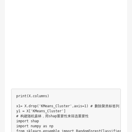
print(X.columns)

x1= X.drop('KMeans_Cluster',axis=1) # 删除聚类标签列

y1 = X['KMeans_Cluster']

# 构建随机森林，用shap重要性来筛选重要性

import shap

import numpy as np

from sklearn.ensemble import RandomForestClassifier 