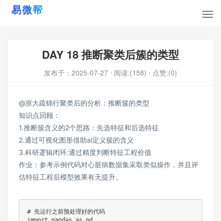
DAY 18 推断聚类后簇的类型
发布于：
2025-07-27
⋅ 阅读:(158)
⋅ 点赞:(0)
@浙大疏锦行
聚类后的分析：推断簇的类型
知识点回顾：
1.推断簇含义的2个思路：先选特征和后选特征
2.通过可视化图形借助ai定义簇的含义
3.科研逻辑闭环:通过精度判断特征工程价值
作业：参考示例代码对心脏病数据集采取类似操作，并且评
估特征工程后模型效果有无提升。
# 先运行之前预处理好的代码

import pandas as pd
