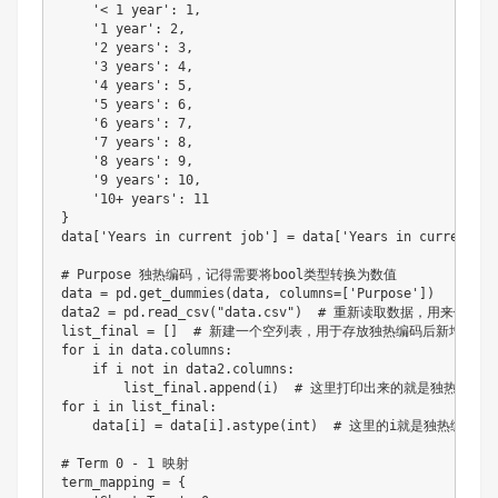
    '< 1 year': 1,

    '1 year': 2,

    '2 years': 3,

    '3 years': 4,

    '4 years': 5,

    '5 years': 6,

    '6 years': 7,

    '7 years': 8,

    '8 years': 9,

    '9 years': 10,

    '10+ years': 11

}

data['Years in current job'] = data['Years in current jo
# Purpose 独热编码，记得需要将bool类型转换为数值

data = pd.get_dummies(data, columns=['Purpose'])

data2 = pd.read_csv("data.csv")  # 重新读取数据，用来做列名
list_final = []  # 新建一个空列表，用于存放独热编码后新增的特征
for i in data.columns:

    if i not in data2.columns:

        list_final.append(i)  # 这里打印出来的就是独热编码
for i in list_final:

    data[i] = data[i].astype(int)  # 这里的i就是独热编码
# Term 0 - 1 映射

term_mapping = {
