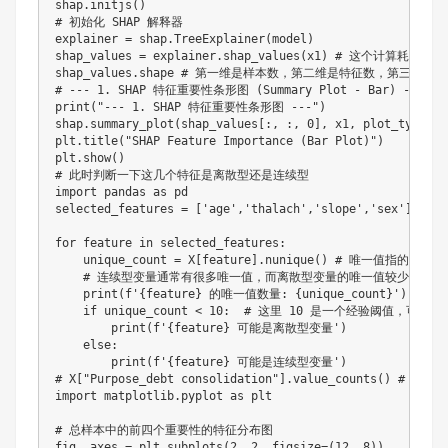
shap.initjs()

# 初始化 SHAP 解释器

explainer = shap.TreeExplainer(model)

shap_values = explainer.shap_values(x1) # 这个计算耗时

shap_values.shape # 第一维是样本数，第二维是特征数，第三维是类
# --- 1. SHAP 特征重要性条形图 (Summary Plot - Bar) ---

print("--- 1. SHAP 特征重要性条形图 ---")

shap.summary_plot(shap_values[:, :, 0], x1, plo
plt.title("SHAP Feature Importance (Bar Plot)")

plt.show()

# 此时判断一下这几个特征是离散型还是连续型

import pandas as pd

selected_features = ['age','thalach','slope','sex']

for feature in selected_features:

    unique_count = X[feature].nunique() # 唯一值
    # 连续型变量通常有很多唯一值，而离散型变量的唯一值较少

    print(f'{feature} 的唯一值数量: {unique_count}')

    if unique_count < 10:  # 这里 10 是一个经验阈值，可以
        print(f'{feature} 可能是离散型变量')

    else:

        print(f'{feature} 可能是连续型变量')

# X["Purpose_debt consolidation"].value_counts() #
import matplotlib.pyplot as plt

# 总样本中的前四个重要性的特征分布图

fig, axes = plt.subplots(2, 2, figsize=(12, 8))
