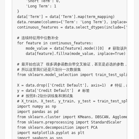
    'Short Term': 0,

    'Long Term': 1

}

data['Term'] = data['Term'].map(term_mapping)

data.rename(columns={'Term': 'Long Term'}, inplace=Tru
continuous_features = data.select_dtypes(include=['i
# 连续特征用中位数补全

for feature in continuous_features:

    mode_value = data[feature].mode()[0]  # 获取该列的众数
    data[feature].fillna(mode_value, inplace=Tr
# 最开始也说了 很多调参函数自带交叉验证，甚至是必选的参数，你如果
# 所以这里我们还是只划分一次数据集

from sklearn.model_selection import train_test_split

X = data.drop(['Credit Default'], axis=1)  # 特征，axi
y = data['Credit Default']  # 标签

# # 按照8:2划分训练集和测试集

# X_train, X_test, y_train, y_test = train_test_split(
import numpy as np

import pandas as pd

from sklearn.cluster import KMeans, DBSCAN, Agglomerativ
from sklearn.preprocessing import StandardScaler

from sklearn.decomposition import PCA

import matplotlib.pyplot as plt

import seaborn as sns
