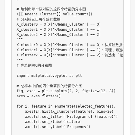
# 绘制出每个簇对应的这四个特征的分布图

X[['KMeans_Cluster']].value_counts()

# 分别筛选出每个簇的数据

X_cluster0 = X[X['KMeans_Cluster'] == 0]

X_cluster1 = X[X['KMeans_Cluster'] == 1]

X_cluster2 = X[X['KMeans_Cluster'] == 2]

"""

X_cluster0 = X[X['KMeans_Cluster'] == 0]：从原
X_cluster1 = X[X['KMeans_Cluster'] == 1]：同理，筛选
X_cluster2 = X[X['KMeans_Cluster'] == 2]：筛选出 “
"""

# 先绘制簇0的分布图

import matplotlib.pyplot as plt

# 总样本中的前四个重要性的特征分布图

fig, axes = plt.subplots(2, 2, figsize=(12, 8))

axes = axes.flatten()

for i, feature in enumerate(selected_features):

    axes[i].hist(X_cluster0[feature], bins=20)

    axes[i].set_title(f'Histogram of {feature}')

    axes[i].set_xlabel(feature)

    axes[i].set_ylabel('Frequency')
