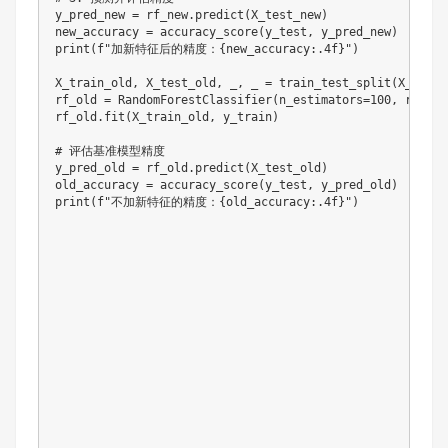
y_pred_new = rf_new.predict(X_test_new)

new_accuracy = accuracy_score(y_test, y_pred_new)

print(f"加新特征后的精度：{new_accuracy:.4f}")

X_train_old, X_test_old, _, _ = train_test_split(X_origi
rf_old = RandomForestClassifier(n_estimators=100, random
rf_old.fit(X_train_old, y_train)

# 评估基准模型精度

y_pred_old = rf_old.predict(X_test_old)

old_accuracy = accuracy_score(y_test, y_pred_old)

print(f"不加新特征的精度：{old_accuracy:.4f}")
