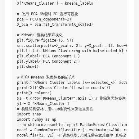
X['KMeans_Cluster'] = kmeans_labels

# 使用 PCA 降维到 2D 进行可视化

pca = PCA(n_components=2)

X_pca = pca.fit_transform(X_scaled)

# KMeans 聚类结果可视化

plt.figure(figsize=(6, 5))

sns.scatterplot(x=X_pca[:, 0], y=X_pca[:, 1], hue=kmeans
plt.title(f'KMeans Clustering with k={selected_k} (PCA V
plt.xlabel('PCA Component 1')

plt.ylabel('PCA Component 2')

plt.show()

# 打印 KMeans 聚类标签的前几行

print(f"KMeans Cluster labels (k={selected_k}) added to X
print(X[['KMeans_Cluster']].value_counts())

print(X.columns)

x1= X.drop('KMeans_Cluster',axis=1) # 删除聚类标签列

y1 = X['KMeans_Cluster']

# 构建随机森林，用shap重要性来筛选重要性

import shap

import numpy as np

from sklearn.ensemble import RandomForestClassifier 
model = RandomForestClassifier(n_estimators=100, rand
model.fit(x1, y1)  # 训练模型,此时无需在意准确率 直接全部数据用