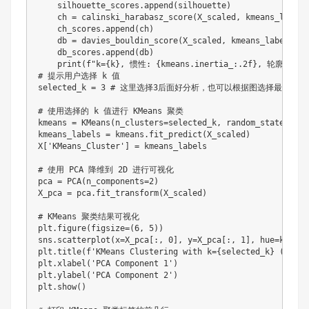
    silhouette_scores.append(silhouette)

    ch = calinski_harabasz_score(X_scaled, kmeans_label
    ch_scores.append(ch)

    db = davies_bouldin_score(X_scaled, kmeans_labels) 
    db_scores.append(db)

    print(f"k={k}, 惯性: {kmeans.inertia_:.2f}, 轮廓系数: {
# 提示用户选择 k 值

selected_k = 3 # 这里选择3后面好分析，也可以根据图选择最佳的k值
# 使用选择的 k 值进行 KMeans 聚类

kmeans = KMeans(n_clusters=selected_k, random_state=42)

kmeans_labels = kmeans.fit_predict(X_scaled)

X['KMeans_Cluster'] = kmeans_labels

# 使用 PCA 降维到 2D 进行可视化

pca = PCA(n_components=2)

X_pca = pca.fit_transform(X_scaled)

# KMeans 聚类结果可视化

plt.figure(figsize=(6, 5))

sns.scatterplot(x=X_pca[:, 0], y=X_pca[:, 1], hue=kmeans
plt.title(f'KMeans Clustering with k={selected_k} (PCA V
plt.xlabel('PCA Component 1')

plt.ylabel('PCA Component 2')

plt.show()
