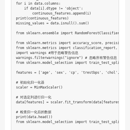
for i in data.columns:

    if data[i].dtype != 'object':

        continuous_features.append(i)

print(continuous_features)

missing_values = data.isnull().sum()

from sklearn.ensemble import RandomForestClassifier 
from sklearn.metrics import accuracy_score, precisio
from sklearn.metrics import classification_report, 
import warnings #用于忽略警告信息

warnings.filterwarnings("ignore") # 忽略所有警告信息

from sklearn.model_selection import train_test_split

features = ['age', 'sex', 'cp', 'trestbps', 'chol', 'fbs
# 初始化归一化器

scaler = MinMaxScaler()

# 对选定列进行归一化

data[features] = scaler.fit_transform(data[features])

# 检查归一化后的数据

print(data.head())

from sklearn.model_selection import train_test_split
