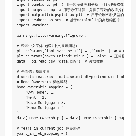
import pandas as pd  # 用于数据处理和分析，可处理表格数据。

import numpy as np  # 用于数值计算，提供了高效的数组操作。

import matplotlib.pyplot as plt  # 用于绘制各种类型的图表

import seaborn as sns  # 基于matplotlib的高级绘图库，能
import warnings

warnings.filterwarnings("ignore")

# 设置中文字体（解决中文显示问题）

plt.rcParams['font.sans-serif'] = ['SimHei']  # Wind
plt.rcParams['axes.unicode_minus'] = False  # 正常显示负号
data = pd.read_csv('data.csv')  # 读取数据

# 先筛选字符串变量

discrete_features = data.select_dtypes(include=['object'
# Home Ownership 标签编码

home_ownership_mapping = {

    'Own Home': 1,

    'Rent': 2,

    'Have Mortgage': 3,

    'Home Mortgage': 4

}

data['Home Ownership'] = data['Home Ownership'].map(home
# Years in current job 标签编码

years_in_job_mapping = {
