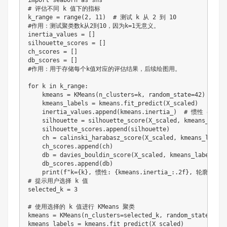
import seaborn as sns

# 评估不同 k 值下的指标

k_range = range(2, 11)  # 测试 k 从 2 到 10

#作用：测试聚类数k从2到10，因为k=1无意义。

inertia_values = []

silhouette_scores = []

ch_scores = []

db_scores = []

#作用：用于存储每个k值对应的评估结果，后续绘图用。

for k in k_range:

    kmeans = KMeans(n_clusters=k, random_state=42)

    kmeans_labels = kmeans.fit_predict(X_scaled)

    inertia_values.append(kmeans.inertia_)  # 惯性（肘部
    silhouette = silhouette_score(X_scaled, kmeans_lab
    silhouette_scores.append(silhouette)

    ch = calinski_harabasz_score(X_scaled, kmeans_label
    ch_scores.append(ch)

    db = davies_bouldin_score(X_scaled, kmeans_labels) 
    db_scores.append(db)

    print(f"k={k}, 惯性: {kmeans.inertia_:.2f}, 轮廓系数: {
# 提示用户选择 k 值

selected_k = 3

# 使用选择的 k 值进行 KMeans 聚类

kmeans = KMeans(n_clusters=selected_k, random_state=42)

kmeans_labels = kmeans.fit_predict(X_scaled)
