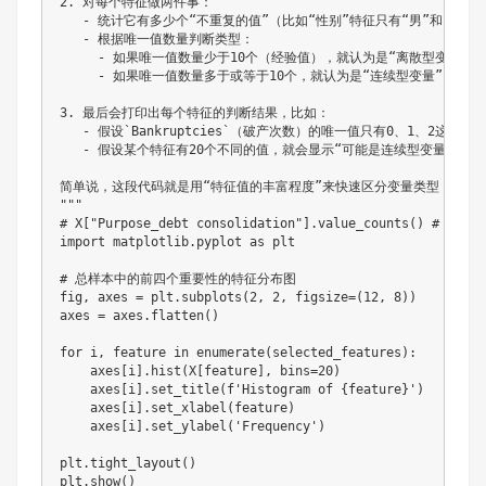
2. 对每个特征做两件事：

   - 统计它有多少个“不重复的值”（比如“性别”特征只有“男”和“女”，
   - 根据唯一值数量判断类型：

     - 如果唯一值数量少于10个（经验值），就认为是“离散型变量”
     - 如果唯一值数量多于或等于10个，就认为是“连续型变量”（比
3. 最后会打印出每个特征的判断结果，比如：

   - 假设`Bankruptcies`（破产次数）的唯一值只有0、1、2这3
   - 假设某个特征有20个不同的值，就会显示“可能是连续型变量”。

简单说，这段代码就是用“特征值的丰富程度”来快速区分变量类型，帮我
"""

# X["Purpose_debt consolidation"].value_counts() #
import matplotlib.pyplot as plt

# 总样本中的前四个重要性的特征分布图

fig, axes = plt.subplots(2, 2, figsize=(12, 8))

axes = axes.flatten()

for i, feature in enumerate(selected_features):

    axes[i].hist(X[feature], bins=20)

    axes[i].set_title(f'Histogram of {feature}')

    axes[i].set_xlabel(feature)

    axes[i].set_ylabel('Frequency')

plt.tight_layout()

plt.show()
