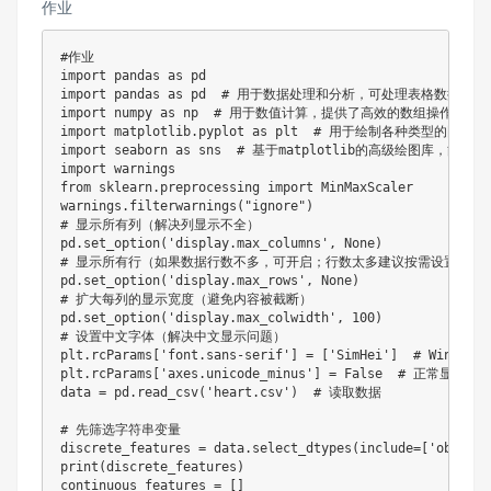
作业
#作业

import pandas as pd

import pandas as pd  # 用于数据处理和分析，可处理表格数据。

import numpy as np  # 用于数值计算，提供了高效的数组操作。

import matplotlib.pyplot as plt  # 用于绘制各种类型的图表

import seaborn as sns  # 基于matplotlib的高级绘图库，能
import warnings

from sklearn.preprocessing import MinMaxScaler

warnings.filterwarnings("ignore")

# 显示所有列（解决列显示不全）

pd.set_option('display.max_columns', None)

# 显示所有行（如果数据行数不多，可开启；行数太多建议按需设置，比如 
pd.set_option('display.max_rows', None)

# 扩大每列的显示宽度（避免内容被截断）

pd.set_option('display.max_colwidth', 100)

# 设置中文字体（解决中文显示问题）

plt.rcParams['font.sans-serif'] = ['SimHei']  # Wind
plt.rcParams['axes.unicode_minus'] = False  # 正常显示负号
data = pd.read_csv('heart.csv')  # 读取数据

# 先筛选字符串变量

discrete_features = data.select_dtypes(include=['object'
print(discrete_features)

continuous_features = []
