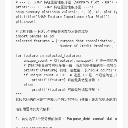
# --- 1. SHAP 特征重要性条形图 (Summary Plot - Bar) ---

print("--- 1. SHAP 特征重要性条形图 ---")

shap.summary_plot(shap_values[:, :, 0], x1, plo
plt.title("SHAP Feature Importance (Bar Plot)")

plt.show()

# 此时判断一下这几个特征是离散型还是连续型

import pandas as pd

selected_features = ['Purpose_debt consolidation', 'Bank
                     'Number of Credit Problems', 'Purpo
for feature in selected_features:

    unique_count = X[feature].nunique() # 唯一值
    # 连续型变量通常有很多唯一值，而离散型变量的唯一值较少

    print(f'{feature} 的唯一值数量: {unique_count}')

    if unique_count < 10:  # 这里 10 是一个经验阈值，可以
        print(f'{feature} 可能是离散型变量')

    else:

        print(f'{feature} 可能是连续型变量')

"""

这段代码的作用是**判断几个特定的特征（变量）是离散型还是连续型**
咱们用通俗的方式解释：

1. 首先选了4个要分析的特征：`Purpose_debt consolidation`、`Bankr