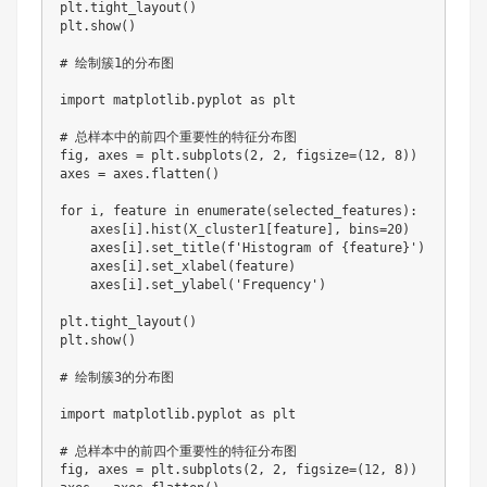
plt.tight_layout()

plt.show()

# 绘制簇1的分布图

import matplotlib.pyplot as plt

# 总样本中的前四个重要性的特征分布图

fig, axes = plt.subplots(2, 2, figsize=(12, 8))

axes = axes.flatten()

for i, feature in enumerate(selected_features):

    axes[i].hist(X_cluster1[feature], bins=20)

    axes[i].set_title(f'Histogram of {feature}')

    axes[i].set_xlabel(feature)

    axes[i].set_ylabel('Frequency')

plt.tight_layout()

plt.show()

# 绘制簇3的分布图

import matplotlib.pyplot as plt

# 总样本中的前四个重要性的特征分布图

fig, axes = plt.subplots(2, 2, figsize=(12, 8))
