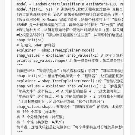
model = RandomForestClassifier(n_estimators=100, rand
model.fit(x1, y1)  # 训练模型,此时无需在意准确率 直接全部数据
#通过随机森林模型和 SHAP 值来分析哪些特征对聚类结果（簇）的区分最
#假设你已经用 K-Means 完成了聚类，给每个样本打上了 “簇标签”（存
#SHAP 是一种解释模型的工具，能量化每个特征对 “区分簇” 的影响程
#通过这种方式，从所有原始特征中筛选出对聚类结果（簇）最关键的特征，
#让模型告诉我们 “哪些特征最能区分这些簇”，从而帮我们给簇起名字、赋
shap.initjs()

# 初始化 SHAP 解释器

explainer = shap.TreeExplainer(model)

shap_values = explainer.shap_values(x1) # 这个计算耗时

print(shap_values.shape) # 第一维是样本数，第二维是特征数，
"""

前面已经让 “智能识别器”（随机森林模型）学习了 “哪些苹果特点决定了
shap.initjs()：相当于给电脑装一个 “翻译器”，让它能把复杂的
explainer = shap.TreeExplainer(model)：给 “智
shap_values = explainer.shap_values(x1)：让 “
“苹果大小” 这个特点，对 A 堆的影响值是 + 3（越大越可能进 A 堆）

“苹果甜度” 这个特点，对 B 堆的影响值是 - 2（越甜越不可能进 B 堆）
（计算起来费时间，所以代码注释说 “这个计算耗时”）

shap_values.shape：查看这个 “影响程度表” 的结构。比如结果是 (1
有 100 个苹果（样本数）

有 5 个分析的特点（特征数）

有 3 个堆（类别数：A/B/C）

简单说，这段代码就是让电脑算出 “每个苹果特点对分堆的具体影响”，为
"""
