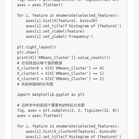
axes = axes.flatten()

for i, feature in enumerate(selected_features):

    axes[i].hist(X[feature], bins=20)

    axes[i].set_title(f'Histogram of {feature}')

    axes[i].set_xlabel(feature)

    axes[i].set_ylabel('Frequency')

plt.tight_layout()

plt.show()

print(X[['KMeans_Cluster']].value_counts())

# 分别筛选出每个簇的数据

X_cluster0 = X[X['KMeans_Cluster'] == 0]

X_cluster1 = X[X['KMeans_Cluster'] == 1]

X_cluster2 = X[X['KMeans_Cluster'] == 2]

# 先绘制簇0的分布图

import matplotlib.pyplot as plt

# 总样本中的前四个重要性的特征分布图

fig, axes = plt.subplots(2, 2, figsize=(12, 8))

axes = axes.flatten()

for i, feature in enumerate(selected_features):

    axes[i].hist(X_cluster0[feature], bins=20)

    axes[i].set_title(f'Histogram of {feature}')
