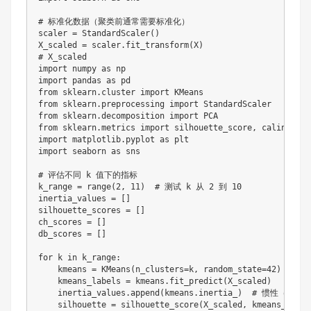
# 标准化数据（聚类前通常需要标准化）

scaler = StandardScaler()

X_scaled = scaler.fit_transform(X)

# X_scaled

import numpy as np

import pandas as pd

from sklearn.cluster import KMeans

from sklearn.preprocessing import StandardScaler

from sklearn.decomposition import PCA

from sklearn.metrics import silhouette_score, calinski_h
import matplotlib.pyplot as plt

import seaborn as sns

# 评估不同 k 值下的指标

k_range = range(2, 11)  # 测试 k 从 2 到 10

inertia_values = []

silhouette_scores = []

ch_scores = []

db_scores = []

for k in k_range:

    kmeans = KMeans(n_clusters=k, random_state=42)

    kmeans_labels = kmeans.fit_predict(X_scaled)

    inertia_values.append(kmeans.inertia_)  # 惯性（肘部
    silhouette = silhouette_score(X_scaled, kmeans_lab