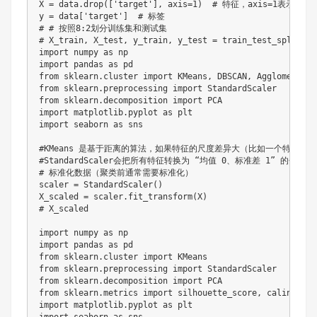
X = data.drop(['target'], axis=1)  # 特征，axis=1表示按列
y = data['target']  # 标签

# # 按照8:2划分训练集和测试集

# X_train, X_test, y_train, y_test = train_test_split(
import numpy as np

import pandas as pd

from sklearn.cluster import KMeans, DBSCAN, Agglomerativ
from sklearn.preprocessing import StandardScaler

from sklearn.decomposition import PCA

import matplotlib.pyplot as plt

import seaborn as sns

#KMeans 是基于距离的算法，如果特征的尺度差异大（比如一个特征是 “
#StandardScaler会把所有特征转换为 “均值 0、标准差 1” 的分
# 标准化数据（聚类前通常需要标准化）

scaler = StandardScaler()

X_scaled = scaler.fit_transform(X)

# X_scaled

import numpy as np

import pandas as pd

from sklearn.cluster import KMeans

from sklearn.preprocessing import StandardScaler

from sklearn.decomposition import PCA

from sklearn.metrics import silhouette_score, calinski_h
import matplotlib.pyplot as plt
