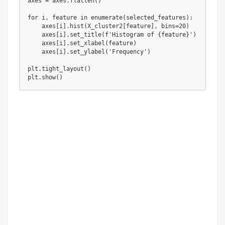
axes = axes.flatten()

for i, feature in enumerate(selected_features):

    axes[i].hist(X_cluster2[feature], bins=20)

    axes[i].set_title(f'Histogram of {feature}')

    axes[i].set_xlabel(feature)

    axes[i].set_ylabel('Frequency')

plt.tight_layout()

plt.show()