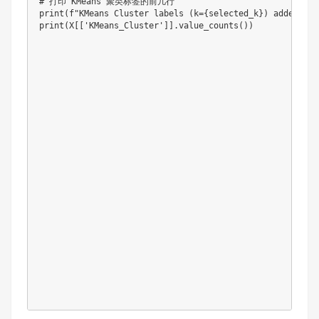
# 打印 KMeans 聚类标签的前几行

print(f"KMeans Cluster labels (k={selected_k}) added to X
print(X[['KMeans_Cluster']].value_counts())
