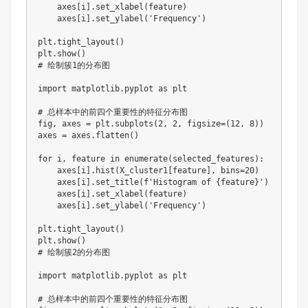
    axes[i].set_xlabel(feature)

    axes[i].set_ylabel('Frequency')

plt.tight_layout()

plt.show()

# 绘制簇1的分布图

import matplotlib.pyplot as plt

# 总样本中的前四个重要性的特征分布图

fig, axes = plt.subplots(2, 2, figsize=(12, 8))

axes = axes.flatten()

for i, feature in enumerate(selected_features):

    axes[i].hist(X_cluster1[feature], bins=20)

    axes[i].set_title(f'Histogram of {feature}')

    axes[i].set_xlabel(feature)

    axes[i].set_ylabel('Frequency')

plt.tight_layout()

plt.show()

# 绘制簇2的分布图

import matplotlib.pyplot as plt

# 总样本中的前四个重要性的特征分布图
