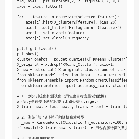
fig, axes = plt.subplots(2, 2, figsize=(12, 8))

axes = axes.flatten()

for i, feature in enumerate(selected_features):

    axes[i].hist(X_cluster2[feature], bins=20)

    axes[i].set_title(f'Histogram of {feature}')

    axes[i].set_xlabel(feature)

    axes[i].set_ylabel('Frequency')

plt.tight_layout()

plt.show()

cluster_onehot = pd.get_dummies(X['KMeans_Cluster'], pre
X_original = X.drop('KMeans_Cluster', axis=1)

X_new = pd.concat([X_original, cluster_onehot], axis=1)

from sklearn.model_selection import train_test_split

from sklearn.ensemble import RandomForestClassifier 
from sklearn.metrics import accuracy_score, classificatio
# 1. 划分训练集和测试集（用包含目标变量y的数据）

# 假设y是你要预测的标签（比如心脏病target）

X_train_new, X_test_new, y_train, y_test = train_test_sp
# 2. 训练“加了新特征”的随机森林模型

rf_new = RandomForestClassifier(n_estimators=100, random
rf_new.fit(X_train_new, y_train)  # 用包含簇特征的数据训练

# 3. 预测并评估精度
