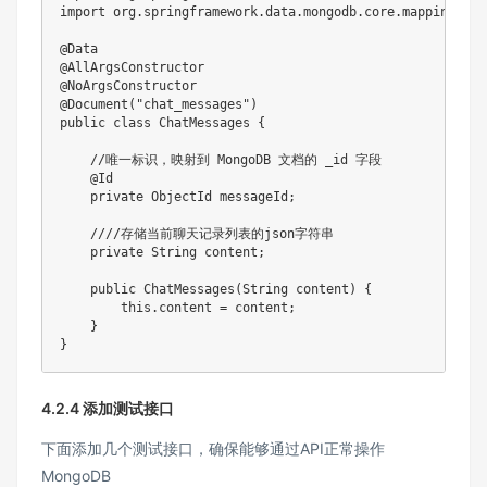
import org.springframework.data.mongodb.core.mapping.Docu
@Data

@AllArgsConstructor

@NoArgsConstructor

@Document("chat_messages")

public class ChatMessages {

    //唯一标识，映射到 MongoDB 文档的 _id 字段

    @Id

    private ObjectId messageId;

    ////存储当前聊天记录列表的json字符串

    private String content;

    public ChatMessages(String content) {

        this.content = content;

    }

}
4.2.4 添加测试接口
下面添加几个测试接口，确保能够通过API正常操作
MongoDB