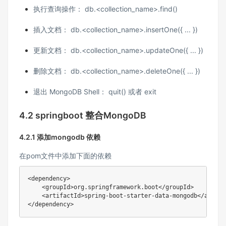
执行查询操作： db.<collection_name>.find()
插入文档： db.<collection_name>.insertOne({ ... })
更新文档： db.<collection_name>.updateOne({ ... })
删除文档： db.<collection_name>.deleteOne({ ... })
退出 MongoDB Shell： quit() 或者 exit
4.2 springboot 整合
MongoDB
4.2.1 添加mongodb 依赖
在pom文件中添加下面的依赖
<dependency>

    <groupId>org.springframework.boot</groupId>

    <artifactId>spring-boot-starter-data-mongodb</artifac
</dependency>