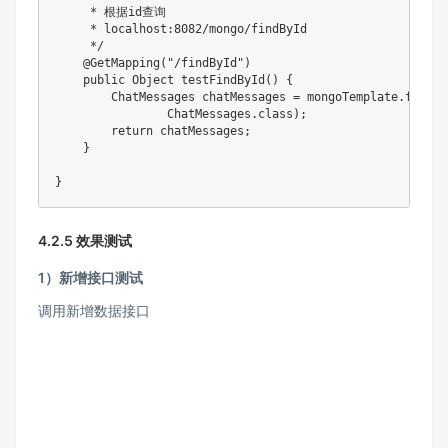
     * 根据id查询

     * localhost:8082/mongo/findById

     */

    @GetMapping("/findById")

    public Object testFindById() {

        ChatMessages chatMessages = mongoTemplate.findBy
                ChatMessages.class);

        return chatMessages;

    }

}
4.2.5 效果测试
1）新增接口测试
调用新增数据接口