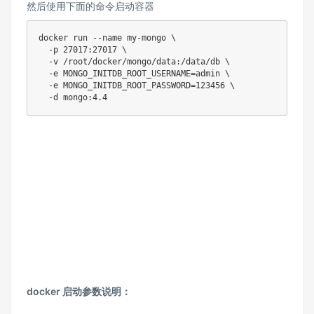
然后使用下面的命令启动容器
docker run --name my-mongo \

  -p 27017:27017 \

  -v /root/docker/mongo/data:/data/db \

  -e MONGO_INITDB_ROOT_USERNAME=admin \

  -e MONGO_INITDB_ROOT_PASSWORD=123456 \

  -d mongo:4.4
docker 启动参数说明：