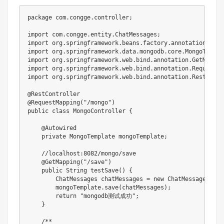
package com.congge.controller;

import com.congge.entity.ChatMessages;

import org.springframework.beans.factory.annotation.Autow
import org.springframework.data.mongodb.core.MongoTemplat
import org.springframework.web.bind.annotation.GetMapping
import org.springframework.web.bind.annotation.RequestMap
import org.springframework.web.bind.annotation.RestContro
@RestController

@RequestMapping("/mongo")

public class MongoController {

    @Autowired

    private MongoTemplate mongoTemplate;

    //localhost:8082/mongo/save

    @GetMapping("/save")

    public String testSave() {

        ChatMessages chatMessages = new ChatMessages(
        mongoTemplate.save(chatMessages);

        return "mongodb测试成功";

    }

    /**
