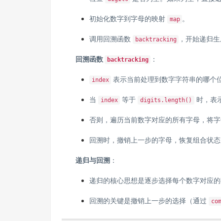
初始化数字到字母的映射
。
map
调用回溯函数
，开始递归生
backtracking
回溯函数
：
backtracking
表示当前处理到数字字符串的哪个
index
当
等于
时，表
index
digits.length()
否则，遍历当前数字对应的所有字母，将字
回溯时，撤销上一步的字母，恢复组合状态
递归与回溯
：
递归的核心思想是逐步选择每个数字对应的
回溯的关键是撤销上一步的选择（通过
co