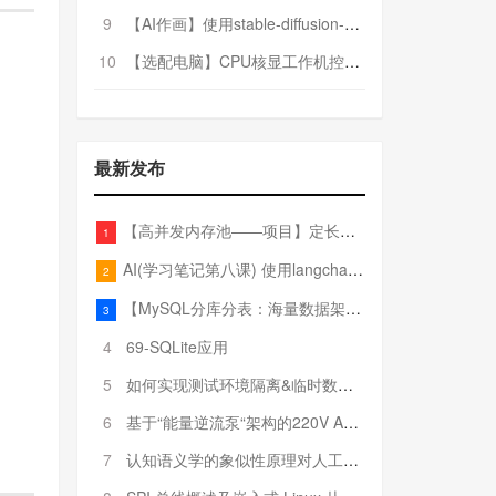
9
【AI作画】使用stable-diffusion-webui搭建AI作画平台
10
【选配电脑】CPU核显工作机控制预算5000
最新发布
【高并发内存池——项目】定长内存池——开胃小菜
1
AI(学习笔记第八课) 使用langchain的embedding models
2
【MySQL分库分表：海量数据架构的终极解决方案】
3
4
69-SQLite应用
5
如何实现测试环境隔离&临时数据库（pytest+SQLite）
6
基于“能量逆流泵“架构的220V AC至20V DC 300W高效电源设计
7
认知语义学的象似性原理对人工智能自然语言处理深层语义分析的影响与启示