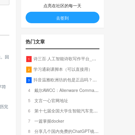
点亮在社区的每一天
去签到
热门文章
法。回
诗三百·人工智能诗歌写作平台_在线作诗机_藏头诗生成器_电脑对联_姓名作诗
1
学习通刷课脚本（可以直接用）
2
抖音温雅欧洲坊的包是正品吗？温雅卖的包为啥那么便宜？
3
字符
4
戴尔AWCC：Alienware Command Center 故障排除方法，里面附有超全详解呦，快来快来，欢迎观看~
5
文言一心官网地址
历完
6
第十七届全国大学生智能汽车竞赛全国总决赛参赛队伍奖项公告
7
一篇掌握docker
8
分享几个国内免费的ChatGPT镜像网址(亲测有效-4月25日更新)