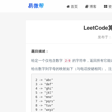
首页
博客
资
LeetCo
发布于：
题目描述：
给定一个仅包含数字
的字符串，返回所有它能
2-9
给出数字到字母的映射如下（与电话按键相同）。注意
2 -> "abc"

3 -> "def"

4 -> "ghi"

5 -> "jkl"

6 -> "mno"

7 -> "pqrs"

8 -> "tuv"
