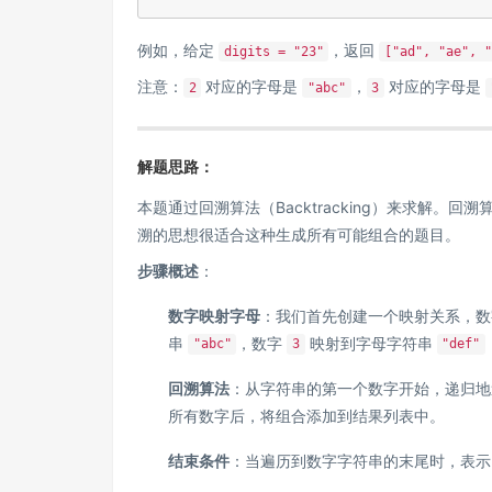
例如，给定
，返回
digits = "23"
["ad", "ae", "
注意：
对应的字母是
，
对应的字母是
2
"abc"
3
解题思路：
本题通过回溯算法（Backtracking）来求解
溯的思想很适合这种生成所有可能组合的题目。
步骤概述
：
数字映射字母
：我们首先创建一个映射关系，
串
，数字
映射到字母字符串
"abc"
3
"def"
回溯算法
：从字符串的第一个数字开始，递归地
所有数字后，将组合添加到结果列表中。
结束条件
：当遍历到数字字符串的末尾时，表示