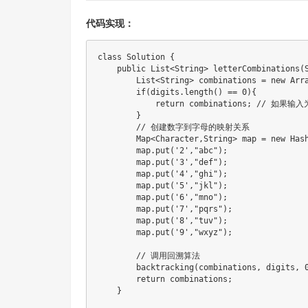
代码实现：
class Solution {

    public List<String> letterCombinations(S
        List<String> combinations = new Arra
        if(digits.length() == 0){

            return combinations; // 如
        }

        // 创建数字到字母的映射关系

        Map<Character,String> map = new Hash
        map.put('2',"abc");

        map.put('3',"def");

        map.put('4',"ghi");

        map.put('5',"jkl");

        map.put('6',"mno");

        map.put('7',"pqrs");

        map.put('8',"tuv");

        map.put('9',"wxyz");

        // 调用回溯算法

        backtracking(combinations, digits, 0
        return combinations;

    }
