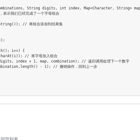
mbinations, String digits, int index, Map<Character, String> map
度时，表示我们已经完成了一个字母组合

.toString()); // 将组合添加到结果集

);



h(); i++) {

s.charAt(i)); // 将字母加入组合

s, digits, index + 1, map, combination); // 递归调用处理下一个数字

(combination.length() - 1); // 撤销操作，回到上一步

返回空列表。