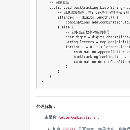
    // 回溯算法

    public void backtracking(List<String> co
        // 回溯结束条件：当index等于字符串长
        if(index == digits.length()) {

            combinations.add(combination
        } else {

            // 获取当前数字对应的字母

            char digit = digits.charAt(index
            String letters = map.get(digit);
            for(int i = 0; i < letters.lengt
                combination.append(letter
                backtracking(combination
                combination.deleteCharAt
            }

        }

    }

代码解析：
主函数
：
letterCombinations
检查
是否为空。如果为空，直接
digits