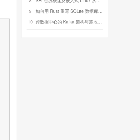
8
SPI 总线概述及嵌入式 Linux 从属 SPI 设备驱动程序开发（第二部分，实践）
9
如何用 Rust 重写 SQLite 数据库（二）:是否有市场空间？
10
跨数据中心的 Kafka 架构与落地实战