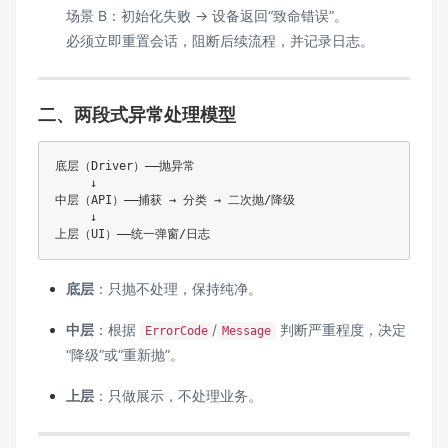
场景 B：初始化失败 → 设备返回“致命错误”。
必须立即重置会话，阻断后续流程，并记录日志。
二、两段式异常处理模型
底层（Driver）——抛异常

     ↓

中层（API）——捕获 → 分类 → 二次抛/降级

     ↓

上层（UI）——统一弹窗/日志
底层
：只抛不处理，保持纯净。
中层
：根据
/
判断严重程度，决定
ErrorCode
Message
“降级”或“重新抛”。
上层
：只做展示，不处理业务。