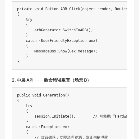
private void Button_ARB_Click(object sender, RoutedEventA
{

    try

    {

        arbGenerator.SwitchToARB();

    }

    catch (UserFriendlyException uex)

    {

        MessageBox.Show(uex.Message);

    }

}
2. 中层 API —— 致命错误重置（场景 B）
public void Generation()

{

    try

    {

        session.Initiate();        // 可能抛 “Hardware fat
    }

    catch (Exception ex)

    {

        // 致命错误：立即清理资源，防止句柄泄露
