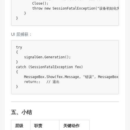
        Close();

        throw new SessionFatalException("设备初始化失败，会
    }

}
UI 层捕获：
try

{

    signalGen.Generation();

}

catch (SessionFatalException fex)

{

    MessageBox.Show(fex.Message, "错误", MessageBoxButton
    return;;   // 退出

}
五、小结
层级
职责
关键动作