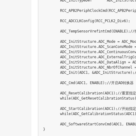
	ADC_InitTypeDef       ADC_InitStructure;

	RCC_APB2PeriphClockCmd(RCC_APB2Periph_ADC1,ENABLE);

	RCC_ADCCLKConfig(RCC_PCLK2_Div6);   //分频因子6时钟为72M/6=12MHz

	ADC_TempSensorVrefintCmd(ENABLE);//打开ADC内部温度传感器

	ADC_InitStructure.ADC_Mode = ADC_Mode_Independent;	//ADC工作模式:ADC1和ADC2工作在独立模式

	ADC_InitStructure.ADC_ScanConvMode = DISABLE;//非扫描模式	

	ADC_InitStructure.ADC_ContinuousConvMode = DISABLE;//关闭连续转换

	ADC_InitStructure.ADC_ExternalTrigConv = ADC_ExternalTrigConv_None;//禁止触发检测，使用软件触发

	ADC_InitStructure.ADC_DataAlign = ADC_DataAlign_Right;//右对齐	

	ADC_InitStructure.ADC_NbrOfChannel = 1;	//1个转换在规则序列中 也就是只转换规则序列1 

	ADC_Init(ADC1, &ADC_InitStructure);//ADC初始化

	ADC_Cmd(ADC1, ENABLE);//开启AD转换器

	ADC_ResetCalibration(ADC1);//重置指定的ADC的校准寄存器

	while(ADC_GetResetCalibrationStatus(ADC1));//获取ADC重置校准寄存器的状态

	ADC_StartCalibration(ADC1);//开始指定ADC的校准状态

	while(ADC_GetCalibrationStatus(ADC1));//获取指定ADC的校准程序

	ADC_SoftwareStartConvCmd(ADC1, ENABLE);//使能或者失能指定的ADC的软件转换启动功能

}
