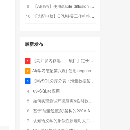
9
【AI作画】使用stable-diffusion-webui搭建AI作画平台
10
【选配电脑】CPU核显工作机控制预算5000
最新发布
【高并发内存池——项目】定长内存池——开胃小菜
1
AI(学习笔记第八课) 使用langchain的embedding models
2
【MySQL分库分表：海量数据架构的终极解决方案】
3
4
69-SQLite应用
5
如何实现测试环境隔离&临时数据库（pytest+SQLite）
6
基于“能量逆流泵“架构的220V AC至20V DC 300W高效电源设计
7
认知语义学的象似性原理对人工智能自然语言处理深层语义分析的影响与启示