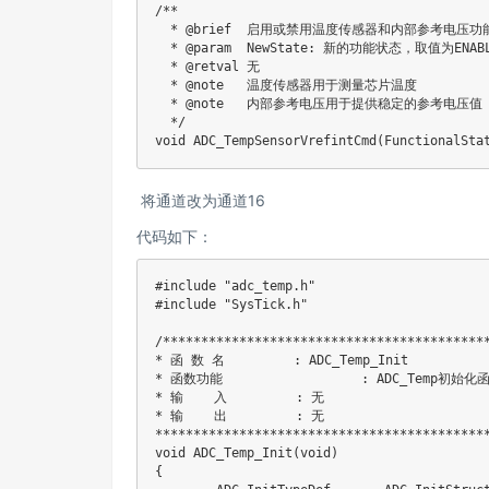
/**

  * @brief  启用或禁用温度传感器和内部参考电压功能
  * @param  NewState: 新的功能状态，取值为ENABLE
  * @retval 无

  * @note   温度传感器用于测量芯片温度

  * @note   内部参考电压用于提供稳定的参考电压值

  */

void ADC_TempSensorVrefintCmd(FunctionalSta
将通道改为通道16
代码如下：
#include "adc_temp.h"

#include "SysTick.h"

/*******************************************
* 函 数 名         : ADC_Temp_Init

* 函数功能		   : ADC_Temp初始化函数

* 输    入         : 无

* 输    出         : 无

********************************************
void ADC_Temp_Init(void)

{	
