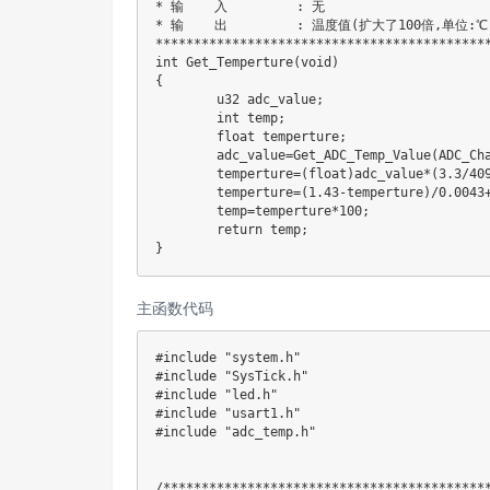
* 输    入         : 无

* 输    出         : 温度值(扩大了100倍,单位:℃)
********************************************
int Get_Temperture(void)

{

	u32 adc_value;

	int temp;

 	float temperture;

	adc_value=Get_ADC_Temp_Value(ADC_Channel_16,10);	//读取通道16内部温度传感器通道,10次取平均

	temperture=(float)adc_value*(3.3/4096);		//电压值

	temperture=(1.43-temperture)/0.0043+25; //转换为温度值 

	temp=temperture*100;					//扩大100倍.

	return temp;

主函数代码
#include "system.h"

#include "SysTick.h"

#include "led.h"

#include "usart1.h"

#include "adc_temp.h"

/*******************************************