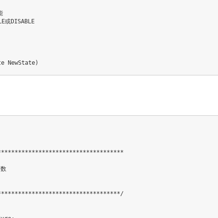


或DISABLE

te NewState)
************************************

***********************************/
