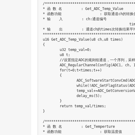
/*******************************************
* 函 数 名         : Get_ADC_Temp_Value

* 函数功能		   : 获取通道ch的转换值，取times次,然后平均 	

* 输    入         : ch:通道编号

					 times:获取次数

* 输    出         : 通道ch的times次转换结果平
********************************************
u16 Get_ADC_Temp_Value(u8 ch,u8 times)

{

	u32 temp_val=0;

	u8 t;

	//设置指定ADC的规则组通道，一个序列，采样时间

	ADC_RegularChannelConfig(ADC1, ch, 1, ADC_SampleTime_239Cycles5);	//ADC1,ADC通道,239.5个周期,提高采样时间可以提高精确度

	for(t=0;t<times;t++)

	{

		ADC_SoftwareStartConvCmd(ADC1, ENABLE);//使能指定的ADC1的软件转换启动功能	

		while(!ADC_GetFlagStatus(ADC1, ADC_FLAG_EOC ));//等待转换结束

		temp_val+=ADC_GetConversionValue(ADC1);

		delay_ms(5);

	}

	return temp_val/times;

} 

/*******************************************
* 函 数 名         : Get_Temperture

* 函数功能		   : 获取温度值 	
