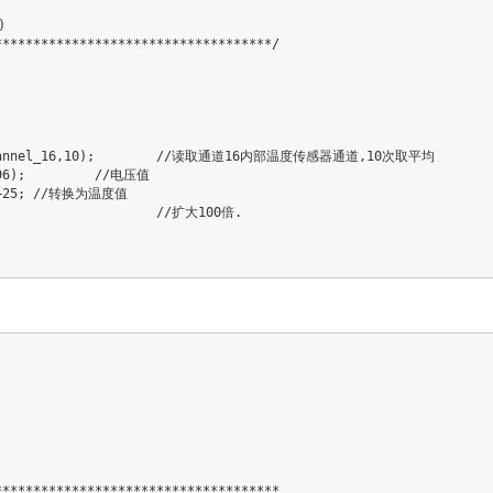


***********************************/

************************************
