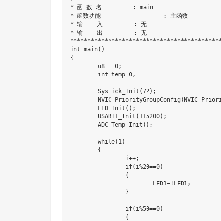
* 函 数 名         : main

* 函数功能		   : 主函数

* 输    入         : 无

* 输    出         : 无

********************************************
int main()

{

	u8 i=0;

	int temp=0;

	SysTick_Init(72);

	NVIC_PriorityGroupConfig(NVIC_PriorityGroup_2);  //中断优先级分组 分2组

	LED_Init();

	USART1_Init(115200);

	ADC_Temp_Init();

	while(1)

	{

		i++;

		if(i%20==0)

		{

			LED1=!LED1;

		}

		if(i%50==0)

		{
