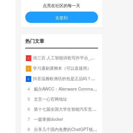
点亮在社区的每一天
去签到
热门文章
诗三百·人工智能诗歌写作平台_在线作诗机_藏头诗生成器_电脑对联_姓名作诗
1
学习通刷课脚本（可以直接用）
2
抖音温雅欧洲坊的包是正品吗？温雅卖的包为啥那么便宜？
3
4
戴尔AWCC：Alienware Command Center 故障排除方法，里面附有超全详解呦，快来快来，欢迎观看~
5
文言一心官网地址
6
第十七届全国大学生智能汽车竞赛全国总决赛参赛队伍奖项公告
7
一篇掌握docker
8
分享几个国内免费的ChatGPT镜像网址(亲测有效-4月25日更新)