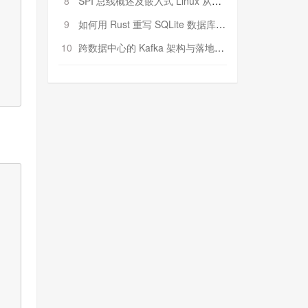
8
SPI 总线概述及嵌入式 Linux 从属 SPI 设备驱动程序开发（第二部分，实践）
9
如何用 Rust 重写 SQLite 数据库（二）:是否有市场空间？
10
跨数据中心的 Kafka 架构与落地实战