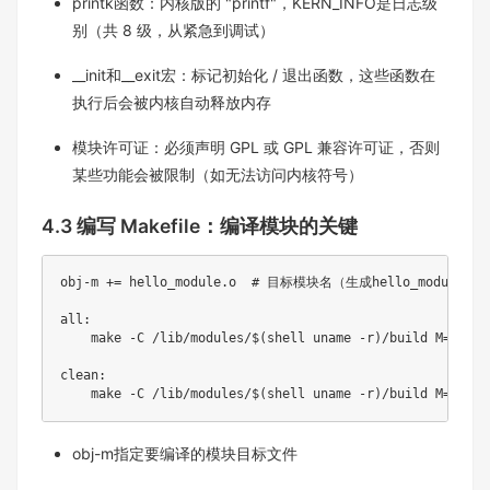
printk函数：内核版的 "printf"，KERN_INFO是日志级
别（共 8 级，从紧急到调试）​
__init和__exit宏：标记初始化 / 退出函数，这些函数在
执行后会被内核自动释放内存​
模块许可证：必须声明 GPL 或 GPL 兼容许可证，否则
某些功能会被限制（如无法访问内核符号）​
4.3 编写 Makefile：编译模块的关键
obj-m += hello_module.o  # 目标模块名（生成hello_module.ko
all:

    make -C /lib/modules/$(shell uname -r)/build M=$(PWD)
clean:

    make -C /lib/modules/$(shell uname -r)/build M=$(PWD
obj-m指定要编译的模块目标文件​