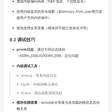
遵循内核编码风格（K&R 缩进、下划线命名）​
使用内核提供的安全函数（如strncpy_from_user替代直
接用户空间内存操作）​
避免使用全局变量（模块间可能引发命名冲突）​
8.2 调试技巧​
printk日志
：通过不同日志级别
（KERN_DEBUG/KERN_ERR）定位问题​
内核调试工具：
dmesg：查看内核日志​
kgdb：内核级断点调试​
ftrace：跟踪函数调用流程​
模块依赖查看
：lsmod命令查看当前加载的模块及其依
赖关系​