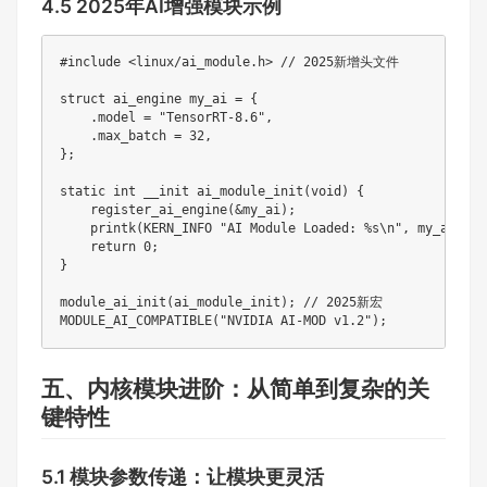
4.5 2025年AI增强模块示例
#include <linux/ai_module.h> // 2025新增头文件

struct ai_engine my_ai = {

    .model = "TensorRT-8.6",

    .max_batch = 32,

};

static int __init ai_module_init(void) {

    register_ai_engine(&my_ai);

    printk(KERN_INFO "AI Module Loaded: %s\n", my_ai.mode
    return 0;

}

module_ai_init(ai_module_init); // 2025新宏

MODULE_AI_COMPATIBLE("NVIDIA AI-MOD v1.2");
五、内核模块进阶：从简单到复杂的关
键特性​
5.1 模块参数传递：让模块更灵活​