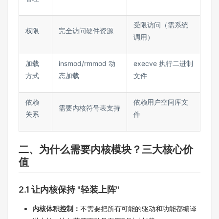
受限访问（需系统
权限​
完全访问硬件资源​
调用）​
加载
insmod/rmmod 动
execve 执行二进制
方式​
态加载​
文件​
依赖
依赖用户空间库文
需要内核符号表支持​
关系​
件​
二、为什么需要内核模块？三大核心价
值​
2.1 让内核保持 "轻装上阵"​
内核体积控制：
不需要把所有可能的驱动和功能都编译