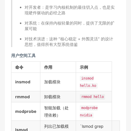
对开发者：是学习内核机制的最佳切入点，也是实
现硬件驱动的必经之路​
对系统：在保持内核轻量的同时，提供了无限的扩
展可能​
对技术演进：这种 "核心稳定 + 外围灵活" 的设计
思想，值得所有大型系统借鉴​
用户空间工具
命令
作用
示例
insmod
insmod
加载模块
hello.ko
rmmod
卸载模块
rmmod hello
智能加载（处
modprobe
modprobe
理依赖）
nvidia
列出已加载模
`lsmod grep
lsmod