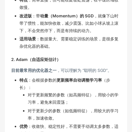
敛慢。
改进版
：带
动量（Momentum）的 SGD
，就像下山时
带了惯性，能加快收敛，减少震荡。比如小球从坡上滚
下，不会突然停下，而是有持续的动力。
适用场景
：数据量大、需要稳定训练的场景，是很多复
杂优化器的基础。
2. Adam（自适应矩估计）
目前最常用的优化器之一
，可以理解为 “聪明的 SGD”。
特点
：会根据参数的
更新频率自动调整学习率
（步
长）：
对于更新频繁的参数（如高频特征），用较小的学
习率，避免来回震荡；
对于更新少的参数（如低频特征），用较大的学习
率，加速收敛。
优势
：收敛快、稳定性好，不需要手动调太多参数，适