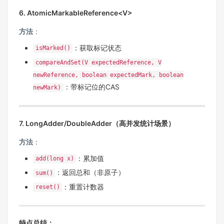
6. AtomicMarkableReference<V>
方法
‌：
：获取标记状态
isMarked()
compareAndSet(V expectedReference, V
newReference, boolean expectedMark, boolean
：带标记位的CAS
newMark)
7. LongAdder/DoubleAdder（高并发统计场景）
方法
‌：
：累加值
add(long x)
：返回总和（非原子）
sum()
：重置计数器
reset()
特点总结
‌：