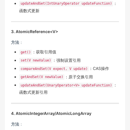
：
updateAndGet(IntUnaryOperator updateFunction)
函数式更新
3. AtomicReference<V>
方法
‌：
：获取引用值
get()
：强制设置引用
set(V newValue)
：CAS操作
compareAndSet(V expect, V update)
：原子交换引用
getAndSet(V newValue)
：
updateAndGet(UnaryOperator<V> updateFunction)
函数式更新引用
4. AtomicIntegerArray/AtomicLongArray
方法
‌：