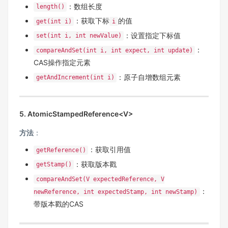
：数组长度
length()
：获取下标
的值
get(int i)
i
：设置指定下标值
set(int i, int newValue)
：
compareAndSet(int i, int expect, int update)
CAS操作指定元素
：原子自增数组元素
getAndIncrement(int i)
5. AtomicStampedReference<V>
方法
‌：
：获取引用值
getReference()
：获取版本戳
getStamp()
compareAndSet(V expectedReference, V
：
newReference, int expectedStamp, int newStamp)
带版本戳的CAS