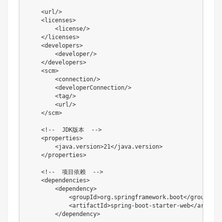
<
url
/>
<
licenses
>
<
license
/>
</
licenses
>
<
developers
>
<
developer
/>
</
developers
>
<
scm
>
<
connection
/>
<
developerConnection
/>
<
tag
/>
<
url
/>
</
scm
>
<!--  JDK版本  -->
<
properties
>
<
java.version
>
21
</
java.version
>
</
properties
>
<!--  项目依赖  -->
<
dependencies
>
<
dependency
>
<
groupId
>
org.springframework.boot
</
groupId
>
<
artifactId
>
spring-boot-starter-web
</
artifac
</
dependency
>