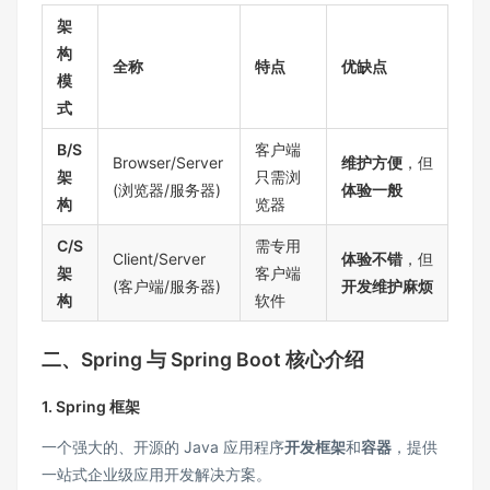
架
构
全称
特点
优缺点
模
式
B/S
客户端
Browser/Server
维护方便
，但
架
只需浏
(浏览器/服务器)
体验一般
构
览器
C/S
需专用
Client/Server
体验不错
，但
架
客户端
(客户端/服务器)
开发维护麻烦
构
软件
二、Spring 与 Spring Boot 核心介绍
1. Spring 框架
一个强大的、开源的 Java 应用程序
开发框架
和
容器
，提供
一站式企业级应用开发解决方案。