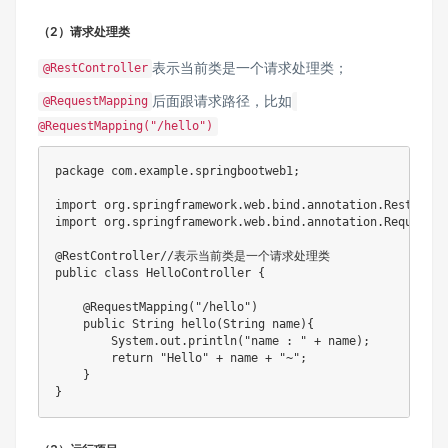
（2）请求处理类
表示当前类是一个请求处理类；
@RestController
后面跟请求路径，比如
@RequestMapping
@RequestMapping("/hello")
package
com
.
example
.
springbootweb1
;
import
org
.
springframework
.
web
.
bind
.
annotation
.
RestContr
import
org
.
springframework
.
web
.
bind
.
annotation
.
RequestMa
@RestController
//表示当前类是一个请求处理类
public
class
HelloController
{
@RequestMapping
(
"/hello"
)
public
String
hello
(
String
 name
)
{
System
.
out
.
println
(
"name : "
+
 name
)
;
return
"Hello"
+
 name 
+
"~"
;
}
}