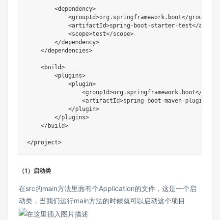
<
dependency
>
<
groupId
>
org.springframework.boot
</
groupId
>
<
artifactId
>
spring-boot-starter-test
</
artifa
<
scope
>
test
</
scope
>
</
dependency
>
</
dependencies
>
<
build
>
<
plugins
>
<
plugin
>
<
groupId
>
org.springframework.boot
</
group
<
artifactId
>
spring-boot-maven-plugin
</
ar
</
plugin
>
</
plugins
>
</
build
>
</
project
>
（1）启动类
在src的main方法里面有个Application的文件，这是一个启
动类，当我们运行main方法的时候就可以启动这个项目