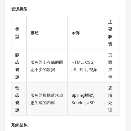
资源类型
主
类
要
描述
示例
型
职
责
静
页
态
服务器上存储的固
HTML, CSS,
面
资
定不变的数据
JS, 图片, 视频
展
源
示
动
逻
态
服务器根据请求动
Spring框架
,
辑
资
态生成的内容
Servlet, JSP
处
源
理
系统架构