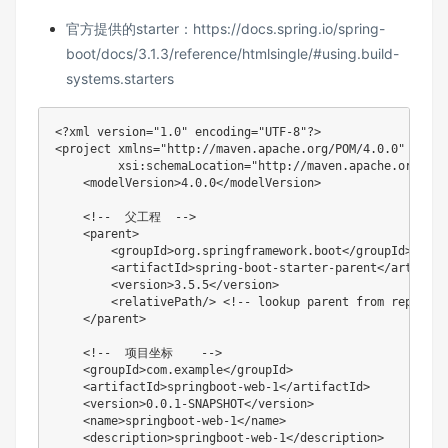
官方提供的starter：
https://docs.spring.io/spring-
boot/docs/3.1.3/reference/htmlsingle/#using.build-
systems.starters
<?xml version="1.0" encoding="UTF-8"?>
<
project
xmlns
=
"
http://maven.apache.org/POM/4.0.0
"
xmlns
xsi:
schemaLocation
=
"
http://maven.apache.org/POM
<
modelVersion
>
4.0.0
</
modelVersion
>
<!--  父工程  -->
<
parent
>
<
groupId
>
org.springframework.boot
</
groupId
>
<
artifactId
>
spring-boot-starter-parent
</
artifact
<
version
>
3.5.5
</
version
>
<
relativePath
/>
<!-- lookup parent from reposito
</
parent
>
<!--  项目坐标    -->
<
groupId
>
com.example
</
groupId
>
<
artifactId
>
springboot-web-1
</
artifactId
>
<
version
>
0.0.1-SNAPSHOT
</
version
>
<
name
>
springboot-web-1
</
name
>
<
description
>
springboot-web-1
</
description
>