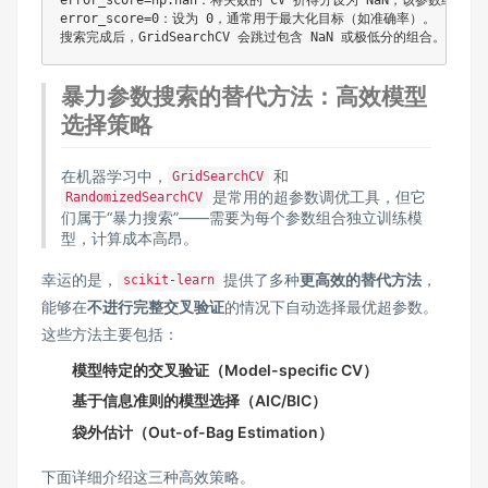
error_score
=
np
.
nan：将失败的 CV 折得分设为 NaN，该参数组合的平
error_score
=
0
：设为 
0
，通常用于最大化目标（如准确率）。

暴力参数搜索的替代方法：高效模型
选择策略
在机器学习中，
和
GridSearchCV
是常用的超参数调优工具，但它
RandomizedSearchCV
们属于“暴力搜索”——需要为每个参数组合独立训练模
型，计算成本高昂。
幸运的是，
提供了多种
更高效的替代方法
，
scikit-learn
能够在
不进行完整交叉验证
的情况下自动选择最优超参数。
这些方法主要包括：
模型特定的交叉验证（Model-specific CV）
基于信息准则的模型选择（AIC/BIC）
袋外估计（Out-of-Bag Estimation）
下面详细介绍这三种高效策略。