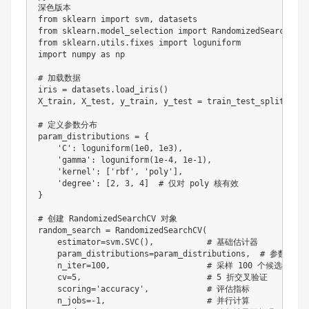
from
 sklearn 
import
 svm
,
from
 sklearn
.
model_selection 
import
 RandomizedSearchCV
,
from
 sklearn
.
utils
.
fixes 
import
import
 numpy 
as
 np

# 加载数据
iris 
=
 datasets
.
load_iris
(
)
X_train
,
 X_test
,
 y_train
,
 y_test 
=
 train_test_split
(
iris
# 定义参数分布
param_distributions 
=
{
'C'
:
 loguniform
(
1e0
,
1e3
)
,
'gamma'
:
 loguniform
(
1e-4
,
1e-1
)
,
'kernel'
:
[
'rbf'
,
'poly'
]
,
'degree'
:
[
2
,
3
,
4
]
# 仅对 poly 核有效
}
# 创建 RandomizedSearchCV 对象
random_search 
=
 RandomizedSearchCV
(
    estimator
=
svm
.
SVC
(
)
,
# 基础估计器
    param_distributions
=
param_distributions
,
# 参数分布
    n_iter
=
100
,
# 采样 100 个候选组合
    cv
=
5
,
# 5 折交叉验证
    scoring
=
'accuracy'
,
# 评估指标
    n_jobs
=
-
1
,
# 并行计算