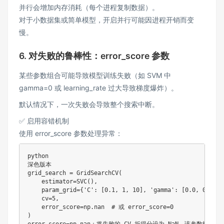
并行会增加内存消耗（每个进程复制数据）。
对于小数据集或简单模型，开启并行可能因进程开销而变
慢。
6. 对失败的鲁棒性：error_score 参数
某些参数组合可能导致模型训练失败（如 SVM 中
gamma=0 或 learning_rate 过大导致梯度爆炸）。
默认情况下，一次失败会导致整个搜索中断。
✅ 启用容错机制
使用 error_score 参数处理异常：
python

深色版本

grid_search 
=
 GridSearchCV
(
    estimator
=
SVC
(
)
,
    param_grid
=
{
'C'
:
[
0.1
,
1
,
10
]
,
'gamma'
:
[
0.0
,
0.1
]
}
,
    cv
=
5
,
    error_score
=
np
.
nan  
# 或 error_score=0
)