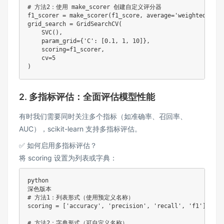
# 方法2：使用 make_scorer 创建自定义评分器
f1_scorer 
=
 make_scorer
(
f1_score
,
 average
=
'weighted'
)
grid_search 
=
 GridSearchCV
(
    SVC
(
)
,
    param_grid
=
{
'C'
:
[
0.1
,
1
,
10
]
}
,
    scoring
=
f1_scorer
,
    cv
=
5
)
2. 多指标评估：全面评估模型性能
有时我们需要同时关注多个指标（如准确率、召回率、
AUC），scikit-learn 支持多指标评估。
✅ 如何启用多指标评估？
将 scoring 设置为列表或字典：
python

# 方法1：列表形式（使用预定义名称）
scoring 
=
[
'accuracy'
,
'precision'
,
'recall'
,
'f1'
]
# 方法2：字典形式（可自定义名称）