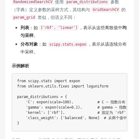
使用
参数
RandomizedSearchCV
param_distributions
（字典）定义参数的采样方式，其结构与
的
GridSearchCV
类似，但语义不同：
param_grid
列表
：如
，表示从这些离散值中
均
['rbf', 'linear']
匀采样
。
分布对象
：如
，表示从该连续分布
scipy.stats.expon
中采样。
示例解析
from
 scipy
.
stats 
import
from
 sklearn
.
utils
.
fixes 
import
 loguniform

param_distributions 
=
{
'C'
:
 expon
(
scale
=
100
)
,
# C ~ 指数分布，scale
'gamma'
:
 expon
(
scale
=
0.1
)
,
# gamma ~ 指数分布，s
'kernel'
:
[
'rbf'
]
,
# 固定为 'rbf'
'class_weight'
:
[
'balanced'
,
None
]
# 从两个值中均匀采
}