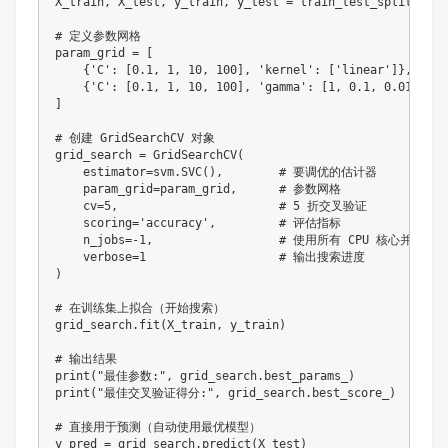
X_train
,
 X_test
,
 y_train
,
 y_test 
=
 train_test_split
(
iris
# 定义参数网格
param_grid 
=
[
{
'C'
:
[
0.1
,
1
,
10
,
100
]
,
'kernel'
:
[
'linear'
]
}
,
{
'C'
:
[
0.1
,
1
,
10
,
100
]
,
'gamma'
:
[
1
,
0.1
,
0.01
,
0.0
]
# 创建 GridSearchCV 对象
grid_search 
=
 GridSearchCV
(
    estimator
=
svm
.
SVC
(
)
,
# 要调优的估计器
    param_grid
=
param_grid
,
# 参数网格
    cv
=
5
,
# 5 折交叉验证
    scoring
=
'accuracy'
,
# 评估指标
    n_jobs
=
-
1
,
# 使用所有 CPU 核心并行计算
    verbose
=
1
# 输出搜索进度
)
# 在训练集上拟合（开始搜索）
grid_search
.
fit
(
X_train
,
 y_train
)
# 输出结果
print
(
"最佳参数:"
,
 grid_search
.
best_params_
)
print
(
"最佳交叉验证得分:"
,
 grid_search
.
best_score_
)
# 直接用于预测（自动使用最优模型）
y_pred 
=
 grid_search
.
predict
(
X_test
)