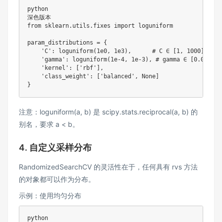
python

from
 sklearn
.
utils
.
fixes 
import
 loguniform

param_distributions 
=
{
'C'
:
 loguniform
(
1e0
,
1e3
)
,
# C ∈ [1, 1000] 
'gamma'
:
 loguniform
(
1e-4
,
1e-3
)
,
# gamma ∈ [0.000
'kernel'
:
[
'rbf'
]
,
'class_weight'
:
[
'balanced'
,
None
]
}
注意：loguniform(a, b) 是 scipy.stats.reciprocal(a, b) 的
别名，要求 a < b。
4. 自定义采样分布
RandomizedSearchCV 的灵活性在于，任何具有 rvs 方法
的对象都可以作为分布。
示例：使用均匀分布
python
