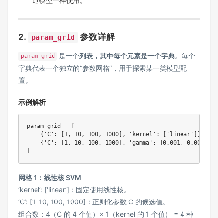
通模型一样使用。
2.
参数详解
param_grid
是一个
列表，其中每个元素是一个字典
。每个
param_grid
字典代表一个独立的“参数网格”，用于探索某一类模型配
置。
示例解析
param_grid 
=
[
{
'C'
:
[
1
,
10
,
100
,
1000
]
,
'kernel'
:
[
'linear'
]
}
,
{
'C'
:
[
1
,
10
,
100
,
1000
]
,
'gamma'
:
[
0.001
,
0.0001
]
,
]
网格 1：线性核 SVM
‘kernel’: [‘linear’]：固定使用线性核。
‘C’: [1, 10, 100, 1000]：正则化参数 C 的候选值。
组合数：4（C 的 4 个值）× 1（kernel 的 1 个值） = 4 种