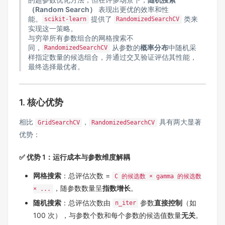
（Random Search）
表现出更优的效率和性
能。
提供了
类来
scikit-learn
RandomizedSearchCV
实现这一策略。
与穷举所有参数组合的网格搜索不
同，
从参数的
概率分布
中随机采
RandomizedSearchCV
样指定数量的候选组合，并通过交叉验证评估其性能，
最终选择最优者。
1. 核心优势
相比
，
具有两大显著
GridSearchCV
RandomizedSearchCV
优势：
✅ 优势 1：运行成本与参数维度解耦
网格搜索
：总评估次数 =
C 的候选数 × gamma 的候选数
，随参数数量呈
指数增长
。
× ...
随机搜索
：总评估次数由
参数
直接控制
（如
n_iter
100 次），与参数个数和每个参数的候选值数量
无关
。