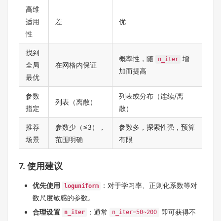
高维
适用
差
优
性
找到
概率性，随
增
n_iter
全局
在网格内保证
加而提高
最优
参数
列表或分布（连续/离
列表（离散）
指定
散）
推荐
参数少（≤3），
参数多，探索性强，预算
场景
范围明确
有限
7. 使用建议
优先使用
：对于学习率、正则化系数等对
loguniform
数尺度敏感的参数。
合理设置
：通常
即可获得不
n_iter
n_iter=50~200