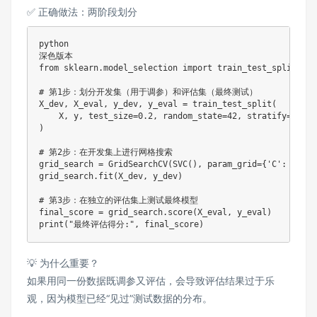
✅ 正确做法：两阶段划分
python

from
 sklearn
.
model_selection 
import
 train_test_split

# 第1步：划分开发集（用于调参）和评估集（最终测试）
X_dev
,
 X_eval
,
 y_dev
,
 y_eval 
=
 train_test_split
(
    X
,
 y
,
 test_size
=
0.2
,
 random_state
=
42
,
 stratify
=
)
# 第2步：在开发集上进行网格搜索
grid_search 
=
 GridSearchCV
(
SVC
(
)
,
 param_grid
=
{
'C'
:
[
0.1
,
grid_search
.
fit
(
X_dev
,
 y_dev
)
# 第3步：在独立的评估集上测试最终模型
final_score 
=
 grid_search
.
score
(
X_eval
,
 y_eval
)
print
(
"最终评估得分:"
,
 final_score
)
💡 为什么重要？
如果用同一份数据既调参又评估，会导致评估结果过于乐
观，因为模型已经“见过”测试数据的分布。