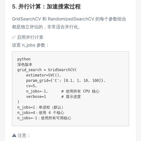
5. 并行计算：加速搜索过程
GridSearchCV 和 RandomizedSearchCV 的每个参数组合
都是独立评估的，非常适合并行化。
✅ 启用并行计算
设置 n_jobs 参数：
python

深色版本

grid_search 
=
 GridSearchCV
(
    estimator
=
SVC
(
)
,
    param_grid
=
{
'C'
:
[
0.1
,
1
,
10
,
100
]
}
,
    cv
=
5
,
    n_jobs
=
-
1
,
# 使用所有 CPU 核心
    verbose
=
1
# 显示进度
)
n_jobs
=
1
：单进程（默认）

n_jobs
=
4
：使用 
4
 个核心

n_jobs
=
-
1
⚠️ 注意：