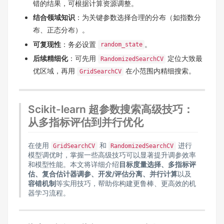
错的结果，可根据计算资源调整。
结合领域知识
：为关键参数选择合理的分布（如指数分
布、正态分布）。
可复现性
：务必设置
。
random_state
后续精细化
：可先用
定位大致最
RandomizedSearchCV
优区域，再用
在小范围内精细搜索。
GridSearchCV
Scikit-learn 超参数搜索高级技巧：
从多指标评估到并行优化
在使用
和
进行
GridSearchCV
RandomizedSearchCV
模型调优时，掌握一些高级技巧可以显著提升调参效率
和模型性能。本文将详细介绍
目标度量选择、多指标评
估、复合估计器调参、开发/评估分离、并行计算
以及
容错机制
等实用技巧，帮助你构建更鲁棒、更高效的机
器学习流程。