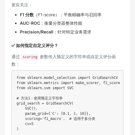
更应关注：
F1 分数
（F1-score）：平衡精确率与召回率
AUC-ROC
：衡量分类器整体性能
Precision/Recall
：针对特定业务需求
✅ 如何指定自定义评分？
通过
参数传入预定义的字符串或自定义评分函
scoring
数：
from
 sklearn
.
model_selection 
import
from
 sklearn
.
metrics 
import
 make_scorer
,
from
 sklearn
.
svm 
import
 SVC

# 方法1：使用预定义字符串
grid_search 
=
 GridSearchCV
(
    SVC
(
)
,
    param_grid
=
{
'C'
:
[
0.1
,
1
,
10
]
}
,
    scoring
=
'f1_macro'
,
# 适用于多分类
    cv
=
5
)