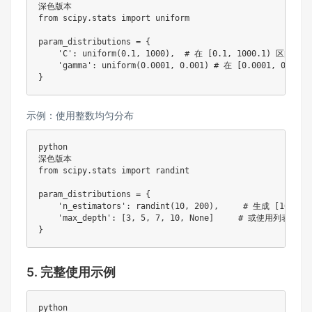
from
 scipy
.
stats 
import
 uniform

param_distributions 
=
{
'C'
:
 uniform
(
0.1
,
1000
)
,
# 在 [0.1, 1000.1) 区间均
'gamma'
:
 uniform
(
0.0001
,
0.001
)
# 在 [0.0001, 0.00
}
示例：使用整数均匀分布
python

from
 scipy
.
stats 
import
 randint

param_distributions 
=
{
'n_estimators'
:
 randint
(
10
,
200
)
,
# 生成 [10, 2
'max_depth'
:
[
3
,
5
,
7
,
10
,
None
]
# 或使用列表
}
5. 完整使用示例
python
