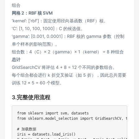
组合
网格 2：RBF 核 SVM
‘kernel’: [‘rbf’]：固定使用径向基函数（RBF）核。
‘C’: [1, 10, 100, 1000]：C 的候选值。
‘gamma’: [0.001, 0.0001]：RBF 核的 gamma 参数（控制
单个样本的影响范围）。
组合数：4（C）× 2（gamma）× 1（kernel） = 8 种组合
总计
GridSearchCV 将评估 4 + 8 = 12 个不同的参数组合。
每个组合都会进行 k 折交叉验证（如 5 折），因此总共需要
训练 12 × 5 = 60 个模型。
3.完整使用流程
from
 sklearn 
import
 svm
,
from
 sklearn
.
model_selection 
import
 GridSearchCV
,
 train_
# 加载数据
iris 
=
 datasets
.
load_iris
(
)