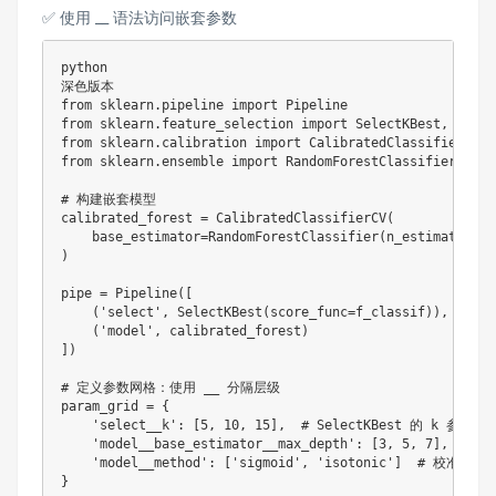
✅ 使用 __ 语法访问嵌套参数
python

from
 sklearn
.
pipeline 
import
from
 sklearn
.
feature_selection 
import
 SelectKBest
,
from
 sklearn
.
calibration 
import
from
 sklearn
.
ensemble 
import
 RandomForestClassifier

# 构建嵌套模型
calibrated_forest 
=
 CalibratedClassifierCV
(
    base_estimator
=
RandomForestClassifier
(
n_estimators
=
1
)
pipe 
=
 Pipeline
(
[
(
'select'
,
 SelectKBest
(
score_func
=
f_classif
)
)
,
# 
(
'model'
,
 calibrated_forest
)
# 
]
)
# 定义参数网格：使用 __ 分隔层级
param_grid 
=
{
'select__k'
:
[
5
,
10
,
15
]
,
# SelectKBest 的 k 参数
'model__base_estimator__max_depth'
:
[
3
,
5
,
7
]
,
# 
'model__method'
:
[
'sigmoid'
,
'isotonic'
]
# 校准方法
}