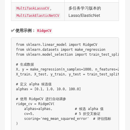
,
多任务学习版本的
MultiTaskLassoCV
Lasso/ElasticNet
MultiTaskElasticNetCV
✅ 使用示例：
RidgeCV
from
 sklearn
.
linear_model 
import
from
 sklearn
.
datasets 
import
from
 sklearn
.
model_selection 
import
 train_test_split

# 生成数据
X
,
 y 
=
 make_regression
(
n_samples
=
1000
,
 n_features
=
20
,
 no
X_train
,
 X_test
,
 y_train
,
 y_test 
=
 train_test_split
(
X
,
 y
# 定义 alpha 候选值
alphas 
=
[
0.1
,
1.0
,
10.0
,
100.0
]
# 使用 RidgeCV 进行自动调参
ridge_cv 
=
 RidgeCV
(
    alphas
=
alphas
,
# 候选 alpha 值
    cv
=
5
,
# 5 折交叉验证
    scoring
=
'neg_mean_squared_error'
# 评估指标
)