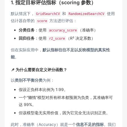
1. 指定目标评估指标（scoring 参数）
默认情况下，
和
使用
GridSearchCV
RandomizedSearchCV
估计器自带的
方法进行评估：
score
分类任务
：使用
（准确率）
accuracy_score
回归任务
：使用
（R² 决定系数）
r2_score
但在实际应用中，
默认指标往往不足以反映模型的真实性
能
。
📌 为什么需要自定义评分函数？
以
类别不平衡分类
为例：
假设正负样本比例为 1:99。
一个“懒惰”模型对所有样本都预测为负类，其准确率可
达 99%。
但该模型毫无实用价值，因为它完全无法识别正类。
此时，准确率（Accuracy）就是一个
信息不足的指标
。我们