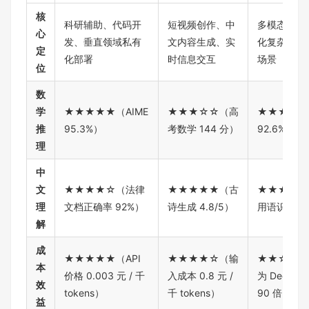
核
科研辅助、代码开
短视频创作、中
多模态开发
心
发、垂直领域私有
文内容生成、实
化复杂逻辑
定
化部署
时信息交互
场景
位
数
学
★★★★★（AIME
★★★☆☆（高
★★★★☆（
推
95.3%）
考数学 144 分）
92.6%）
理
中
文
★★★★☆（法律
★★★★★（古
★★★☆☆
理
文档正确率 92%）
诗生成 4.8/5）
用语识别率 
解
成
★★★★★（API
★★★★☆（输
★★☆☆☆
本
价格 0.003 元 / 千
入成本 0.8 元 /
为 DeepSe
效
tokens）
千 tokens）
90 倍）
益