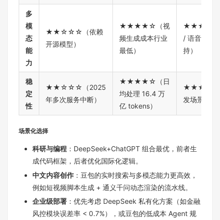
多
模
★★★★☆（视
★★★★★
★★☆☆☆（依赖
态
频生成成本行业
/ 语音 / 
开源模型）
能
最低）
持）
力
稳
★★★★☆（日
★★☆☆☆（2025
★★★★☆
定
均处理 16.4 万
年多次服务中断）
发场景延迟
性
亿 tokens）
场景化选择
科研与编程
：DeepSeek+ChatGPT 组合最优，前者生
成代码框架，后者优化国际化逻辑。
中文内容创作
：豆包的实时搜索与多模态能力更高效，
例如短视频脚本生成 + 通义千问动态渲染的流水线。
企业级部署
：优先考虑 DeepSeek 私有化方案（如金融
风控模块误差率 < 0.7%），或豆包的低成本 Agent 规