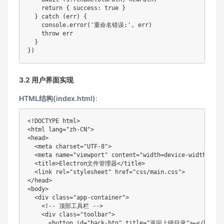
    return { success: true }

  } catch (err) {

    console.error('重命名错误:', err)

    throw err

  }

})
3.2 用户界面实现
HTML结构(index.html)
:
<!DOCTYPE html>

<html lang="zh-CN">

<head>

  <meta charset="UTF-8">

  <meta name="viewport" content="width=device-width, ini
  <title>Electron文件管理器</title>

  <link rel="stylesheet" href="css/main.css">

</head>

<body>

  <div class="app-container">

    <!-- 顶部工具栏 -->

    <div class="toolbar">

      <button id="back-btn" title="返回上级目录">←</button