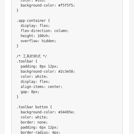
  color: #333;

  background-color: #f5f5f5;

}

.app-container {

  display: flex;

  flex-direction: column;

  height: 100vh;

  overflow: hidden;

}

/* 工具栏样式 */

.toolbar {

  padding: 8px 12px;

  background-color: #2c3e50;

  color: white;

  display: flex;

  align-items: center;

  gap: 8px;

}

.toolbar button {

  background-color: #34495e;

  color: white;

  border: none;

  padding: 6px 12px;

  border-radius: 4px;
