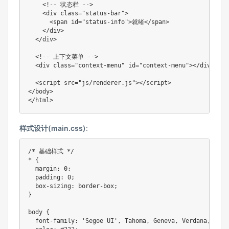
    <!-- 状态栏 -->

    <div class="status-bar">

      <span id="status-info">就绪</span>

    </div>

  </div>

  <!-- 上下文菜单 -->

  <div class="context-menu" id="context-menu"></div>

  <script src="js/renderer.js"></script>

</body>

</html>
样式设计(main.css)
:
/* 基础样式 */

* {

  margin: 0;

  padding: 0;

  box-sizing: border-box;

}

body {

  font-family: 'Segoe UI', Tahoma, Geneva, Verdana, sans-