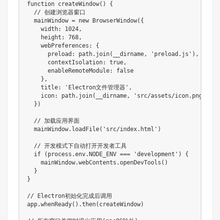
function createWindow() {

  // 创建浏览器窗口

  mainWindow = new BrowserWindow({

    width: 1024,

    height: 768,

    webPreferences: {

      preload: path.join(__dirname, 'preload.js'),

      contextIsolation: true,

      enableRemoteModule: false

    },

    title: 'Electron文件管理器',

    icon: path.join(__dirname, 'src/assets/icon.png')

  })

  // 加载应用界面

  mainWindow.loadFile('src/index.html')

  // 开发模式下自动打开开发者工具

  if (process.env.NODE_ENV === 'development') {

    mainWindow.webContents.openDevTools()

  }

}

// Electron初始化完成后调用

app.whenReady().then(createWindow)
