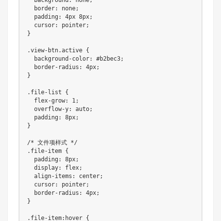
  background: none;

  border: none;

  padding: 4px 8px;

  cursor: pointer;

}

.view-btn.active {

  background-color: #b2bec3;

  border-radius: 4px;

}

.file-list {

  flex-grow: 1;

  overflow-y: auto;

  padding: 8px;

}

/* 文件项样式 */

.file-item {

  padding: 8px;

  display: flex;

  align-items: center;

  cursor: pointer;

  border-radius: 4px;

}

.file-item:hover {
