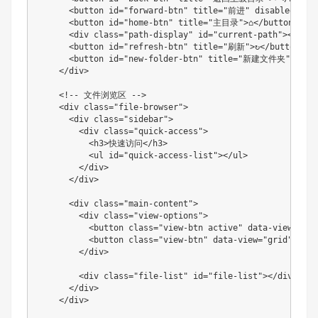
      <button id="forward-btn" title="前进" disabled>→</b
      <button id="home-btn" title="主目录">⌂</button>

      <div class="path-display" id="current-path"></div>

      <button id="refresh-btn" title="刷新">↻</button>

      <button id="new-folder-btn" title="新建文件夹">+ 文件
    </div>

    <!-- 文件浏览区 -->

    <div class="file-browser">

      <div class="sidebar">

        <div class="quick-access">

          <h3>快速访问</h3>

          <ul id="quick-access-list"></ul>

        </div>

      </div>

      <div class="main-content">

        <div class="view-options">

          <button class="view-btn active" data-view="l
          <button class="view-btn" data-view="grid">网格
        </div>

        <div class="file-list" id="file-list"></div>

      </div>

    </div>
