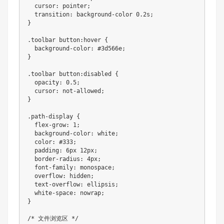
  cursor: pointer;

  transition: background-color 0.2s;

}

.toolbar button:hover {

  background-color: #3d566e;

}

.toolbar button:disabled {

  opacity: 0.5;

  cursor: not-allowed;

}

.path-display {

  flex-grow: 1;

  background-color: white;

  color: #333;

  padding: 6px 12px;

  border-radius: 4px;

  font-family: monospace;

  overflow: hidden;

  text-overflow: ellipsis;

  white-space: nowrap;

}

/* 文件浏览区 */
