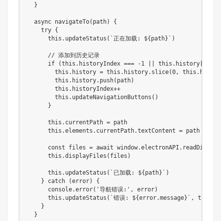
  }

  async navigateTo(path) {

    try {

      this.updateStatus(`正在加载: ${path}`)

      // 添加到历史记录

      if (this.historyIndex === -1 || this.history[this.
        this.history = this.history.slice(0, this.histor
        this.history.push(path)

        this.historyIndex++

        this.updateNavigationButtons()

      }

      this.currentPath = path

      this.elements.currentPath.textContent = path

      const files = await window.electronAPI.readDir(path
      this.displayFiles(files)

      this.updateStatus(`已加载: ${path}`)

    } catch (error) {

      console.error('导航错误:', error)

      this.updateStatus(`错误: ${error.message}`, true)

    }

  }
