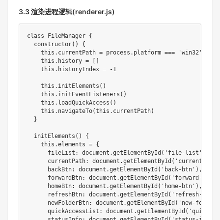
3.3 渲染进程逻辑(renderer.js)
class FileManager {

  constructor() {

    this.currentPath = process.platform === 'win32' ? 'C
    this.history = []

    this.historyIndex = -1

    this.initElements()

    this.initEventListeners()

    this.loadQuickAccess()

    this.navigateTo(this.currentPath)

  }

  initElements() {

    this.elements = {

      fileList: document.getElementById('file-list'),

      currentPath: document.getElementById('current-path'
      backBtn: document.getElementById('back-btn'),

      forwardBtn: document.getElementById('forward-btn'),
      homeBtn: document.getElementById('home-btn'),

      refreshBtn: document.getElementById('refresh-btn'),
      newFolderBtn: document.getElementById('new-folder-b
      quickAccessList: document.getElementById('quick-ac
      statusInfo: document.getElementById('status-info'),