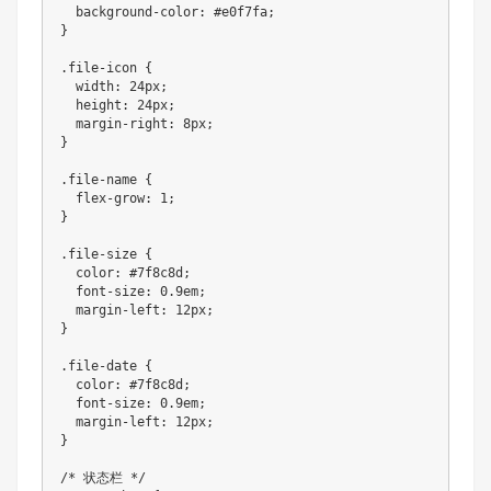
  background-color: #e0f7fa;

}

.file-icon {

  width: 24px;

  height: 24px;

  margin-right: 8px;

}

.file-name {

  flex-grow: 1;

}

.file-size {

  color: #7f8c8d;

  font-size: 0.9em;

  margin-left: 12px;

}

.file-date {

  color: #7f8c8d;

  font-size: 0.9em;

  margin-left: 12px;

}

/* 状态栏 */
