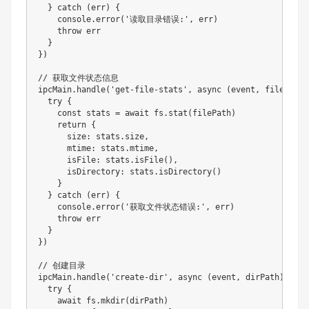
  } catch (err) {

    console.error('读取目录错误:', err)

    throw err

  }

})

// 获取文件状态信息

ipcMain.handle('get-file-stats', async (event, filePath) 
  try {

    const stats = await fs.stat(filePath)

    return {

      size: stats.size,

      mtime: stats.mtime,

      isFile: stats.isFile(),

      isDirectory: stats.isDirectory()

    }

  } catch (err) {

    console.error('获取文件状态错误:', err)

    throw err

  }

})

// 创建目录

ipcMain.handle('create-dir', async (event, dirPath) => {

  try {

    await fs.mkdir(dirPath)
