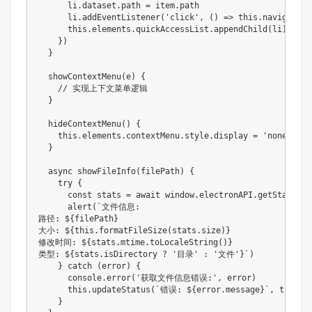
      li.dataset.path = item.path

      li.addEventListener('click', () => this.navigateTo
      this.elements.quickAccessList.appendChild(li)

    })

  }

  showContextMenu(e) {

    // 实现上下文菜单逻辑

  }

  hideContextMenu() {

    this.elements.contextMenu.style.display = 'none'

  }

  async showFileInfo(filePath) {

    try {

      const stats = await window.electronAPI.getStats(fil
      alert(`文件信息:

路径: ${filePath}

大小: ${this.formatFileSize(stats.size)}

修改时间: ${stats.mtime.toLocaleString()}

类型: ${stats.isDirectory ? '目录' : '文件'}`)

    } catch (error) {

      console.error('获取文件信息错误:', error)

      this.updateStatus(`错误: ${error.message}`, true)

    }
