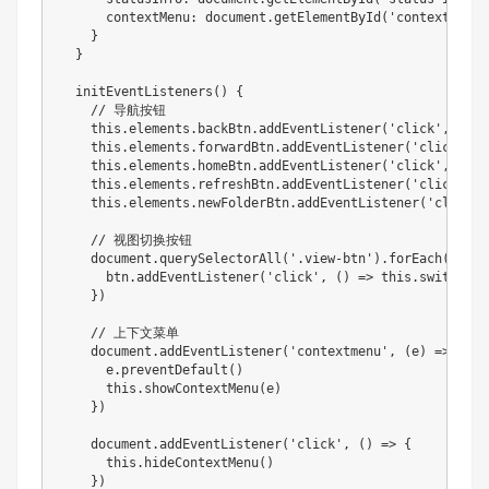
      contextMenu: document.getElementById('context-menu'
    }

  }

  initEventListeners() {

    // 导航按钮

    this.elements.backBtn.addEventListener('click', () =
    this.elements.forwardBtn.addEventListener('click', (
    this.elements.homeBtn.addEventListener('click', () =
    this.elements.refreshBtn.addEventListener('click', (
    this.elements.newFolderBtn.addEventListener('click',
    // 视图切换按钮

    document.querySelectorAll('.view-btn').forEach(btn =>
      btn.addEventListener('click', () => this.switchVie
    })

    // 上下文菜单

    document.addEventListener('contextmenu', (e) => {

      e.preventDefault()

      this.showContextMenu(e)

    })

    document.addEventListener('click', () => {

      this.hideContextMenu()

    })
