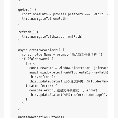
  }

  goHome() {

    const homePath = process.platform === 'win32' ? 'C:\
    this.navigateTo(homePath)

  }

  refresh() {

    this.navigateTo(this.currentPath)

  }

  async createNewFolder() {

    const folderName = prompt('输入新文件夹名称:')

    if (folderName) {

      try {

        const newPath = window.electronAPI.joinPaths(thi
        await window.electronAPI.createDir(newPath)

        this.refresh()

        this.updateStatus(`已创建文件夹: ${folderName}`)

      } catch (error) {

        console.error('创建文件夹错误:', error)

        this.updateStatus(`错误: ${error.message}`, true)
      }

    }

  }

  updateNavigationButtons() {
