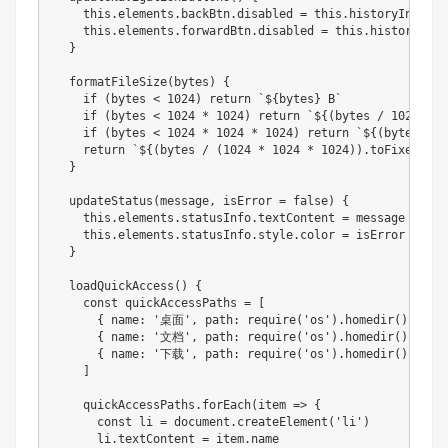
    this.elements.backBtn.disabled = this.historyIndex <=
    this.elements.forwardBtn.disabled = this.historyInde
  }

  formatFileSize(bytes) {

    if (bytes < 1024) return `${bytes} B`

    if (bytes < 1024 * 1024) return `${(bytes / 1024).to
    if (bytes < 1024 * 1024 * 1024) return `${(bytes / (
    return `${(bytes / (1024 * 1024 * 1024)).toFixed(1)} 
  }

  updateStatus(message, isError = false) {

    this.elements.statusInfo.textContent = message

    this.elements.statusInfo.style.color = isError ? '#e
  }

  loadQuickAccess() {

    const quickAccessPaths = [

      { name: '桌面', path: require('os').homedir() + '/D
      { name: '文档', path: require('os').homedir() + '/D
      { name: '下载', path: require('os').homedir() + '/D
    ]

    quickAccessPaths.forEach(item => {

      const li = document.createElement('li')

      li.textContent = item.name
