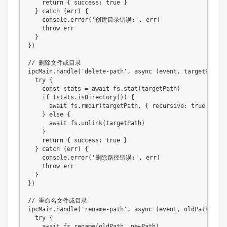
    return { success: true }

  } catch (err) {

    console.error('创建目录错误:', err)

    throw err

  }

})

// 删除文件或目录

ipcMain.handle('delete-path', async (event, targetPath) =
  try {

    const stats = await fs.stat(targetPath)

    if (stats.isDirectory()) {

      await fs.rmdir(targetPath, { recursive: true })

    } else {

      await fs.unlink(targetPath)

    }

    return { success: true }

  } catch (err) {

    console.error('删除路径错误:', err)

    throw err

  }

})

// 重命名文件或目录

ipcMain.handle('rename-path', async (event, oldPath, new
  try {

    await fs.rename(oldPath, newPath)
