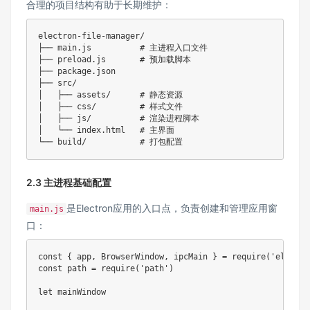
合理的项目结构有助于长期维护：
electron-file-manager/

├── main.js          # 主进程入口文件

├── preload.js       # 预加载脚本

├── package.json

├── src/

│   ├── assets/      # 静态资源

│   ├── css/         # 样式文件

│   ├── js/          # 渲染进程脚本

│   └── index.html   # 主界面

└── build/           # 打包配置
2.3 主进程基础配置
是Electron应用的入口点，负责创建和管理应用窗
main.js
口：
const { app, BrowserWindow, ipcMain } = require('electron
const path = require('path')

let mainWindow
