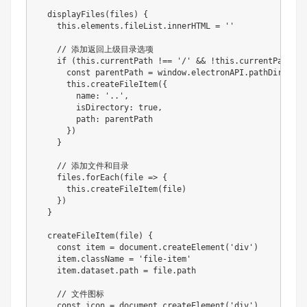
  displayFiles(files) {

    this.elements.fileList.innerHTML = ''

    // 添加返回上级目录选项

    if (this.currentPath !== '/' && !this.currentPath.ma
      const parentPath = window.electronAPI.pathDirname(
      this.createFileItem({

        name: '..',

        isDirectory: true,

        path: parentPath

      })

    }

    // 添加文件和目录

    files.forEach(file => {

      this.createFileItem(file)

    })

  }

  createFileItem(file) {

    const item = document.createElement('div')

    item.className = 'file-item'

    item.dataset.path = file.path

    // 文件图标

    const icon = document.createElement('div')
