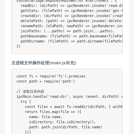
contextBridge.exposeInMainWorld('electronAPI', {

  readDir: (dirPath) => ipcRenderer.invoke('read-dir', di
  getStats: (filePath) => ipcRenderer.invoke('get-file-s
  createDir: (dirPath) => ipcRenderer.invoke('create-dir
  deletePath: (path) => ipcRenderer.invoke('delete-path',
  renamePath: (oldPath, newPath) => ipcRenderer.invoke('
  joinPaths: (...paths) => path.join(...paths),

  pathBasename: (filePath) => path.basename(filePath),

  pathDirname: (filePath) => path.dirname(filePath)

})
主进程文件操作处理(main.js补充)
:
const fs = require('fs').promises

const path = require('path')

// 读取目录内容

ipcMain.handle('read-dir', async (event, dirPath) => {

  try {

    const files = await fs.readdir(dirPath, { withFileTy
    return files.map(file => ({

      name: file.name,

      isDirectory: file.isDirectory(),

      path: path.join(dirPath, file.name)

    }))
