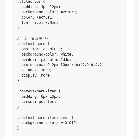
.status-bar {

  padding: 4px 12px;

  background-color: #2c3e50;

  color: #ecf0f1;

  font-size: 0.9em;

}

/* 上下文菜单 */

.context-menu {

  position: absolute;

  background-color: white;

  border: 1px solid #ddd;

  box-shadow: 0 2px 10px rgba(0,0,0,0.2);

  z-index: 1000;

  display: none;

}

.context-menu-item {

  padding: 8px 16px;

  cursor: pointer;

}

.context-menu-item:hover {

  background-color: #f0f0f0;

}