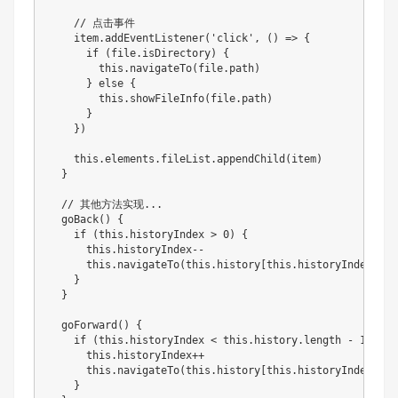
    // 点击事件

    item.addEventListener('click', () => {

      if (file.isDirectory) {

        this.navigateTo(file.path)

      } else {

        this.showFileInfo(file.path)

      }

    })

    this.elements.fileList.appendChild(item)

  }

  // 其他方法实现...

  goBack() {

    if (this.historyIndex > 0) {

      this.historyIndex--

      this.navigateTo(this.history[this.historyIndex])

    }

  }

  goForward() {

    if (this.historyIndex < this.history.length - 1) {

      this.historyIndex++

      this.navigateTo(this.history[this.historyIndex])

    }
