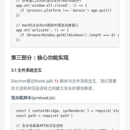
// 所有窗口关闭时退出应用(macOS除外)

app.on('window-all-closed', () => {

  if (process.platform !== 'darwin') app.quit()

})

// macOS点击dock图标时重新创建窗口

app.on('activate', () => {

  if (BrowserWindow.getAllWindows().length === 0) createW
})
第三部分：核心功能实现
3.1 文件系统交互
Electron通过Node.js的
模块与文件系统交互。我们需要
fs
在主进程和渲染进程之间建立安全的通信桥梁。
预加载脚本(preload.js)
:
const { contextBridge, ipcRenderer } = require('electron'
const path = require('path')

// 安全地暴露API给渲染进程
