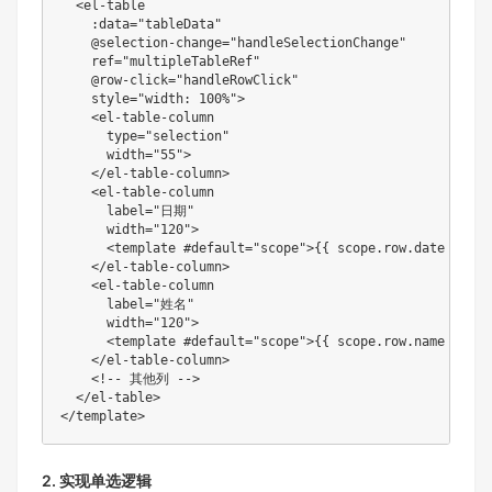
  <el-table

    :data="tableData"

    @selection-change="handleSelectionChange"

    ref="multipleTableRef"

    @row-click="handleRowClick"

    style="width: 100%">

    <el-table-column

      type="selection"

      width="55">

    </el-table-column>

    <el-table-column

      label="日期"

      width="120">

      <template #default="scope">{
{ scope.row.date }}</t
    </el-table-column>

    <el-table-column

      label="姓名"

      width="120">

      <template #default="scope">{
{ scope.row.name }}</t
    </el-table-column>

    <!-- 其他列 -->

  </el-table>

</template>
2. 实现单选逻辑