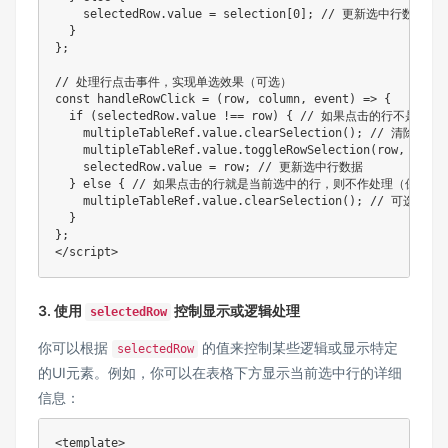
    selectedRow.value = selection[0]; // 更新选中行数据

  }

};

// 处理行点击事件，实现单选效果（可选）

const handleRowClick = (row, column, event) => {

  if (selectedRow.value !== row) { // 如果点击的
    multipleTableRef.value.clearSelection(); // 清除所有
    multipleTableRef.value.toggleRowSelection(row, tru
    selectedRow.value = row; // 更新选中行数据

  } else { // 如果点击的行就是当前选中的行，则不作处理（保持
    multipleTableRef.value.clearSelection(
  }

};

</script>
3. 使用
控制显示或逻辑处理
selectedRow
你可以根据
的值来控制某些逻辑或显示特定
selectedRow
的UI元素。例如，你可以在表格下方显示当前选中行的详细
信息：
<template>
