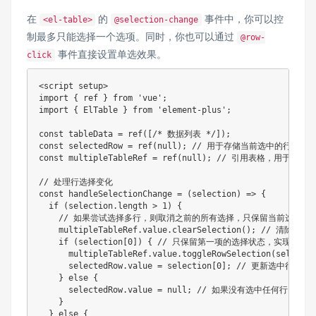
在
的
事件中，你可以控
<el-table>
@selection-change
制最多只能选择一个选项。同时，你也可以通过
@row-
事件直接设置单选效果。
click
<script setup>

import { ref } from 'vue';

import { ElTable } from 'element-plus';

const tableData = ref([/* 数据列表 */]);

const selectedRow = ref(null); // 用于存储当前选中的行数据

const multipleTableRef = ref(null); // 引用表格，用于调用 c
// 处理行选择变化

const handleSelectionChange = (selection) => {

  if (selection.length > 1) {

    // 如果尝试选择多行，则取消之前的所有选择，只保留当前选中的行
    multipleTableRef.value.clearSelection(); // 清除所有
    if (selection[0]) { // 只保留第一项的选择状态，实现单选效
      multipleTableRef.value.toggleRowSelection(selec
      selectedRow.value = selection[0]; // 更新选中行数据

    } else {

      selectedRow.value = null; // 如果没有选中任何行，则
    }

  } else {
