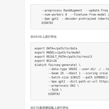
    --preprocess RandAugment  --update-freq
    --num-workers 
8
  --finetune-from-model 
    --bpe gpt2  --decoder-pretrained robert
${DATA}
在SROIE上进行评估
export
DATA
=
export
MODEL
=
export
RESULT_PATH
=
export
BSZ
=
16
$(
which
 fairseq-generate
)
\
        --data-type SROIE --user-dir ./ --t
        --beam 
10
 --nbest 
1
 --scoring sroie
        --batch-size 
${BSZ}
 --path 
${MODEL}
        --bpe gpt2 --dict-path-or-url https
        --preprocess DA2 
\
        --fp16 
\
${DATA}
在STR基准测试集上进行评估