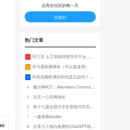
点亮在社区的每一天
去签到
热门文章
诗三百·人工智能诗歌写作平台_在线作诗机_藏头诗生成器_电脑对联_姓名作诗
1
学习通刷课脚本（可以直接用）
2
抖音温雅欧洲坊的包是正品吗？温雅卖的包为啥那么便宜？
3
4
戴尔AWCC：Alienware Command Center 故障排除方法，里面附有超全详解呦，快来快来，欢迎观看~
5
文言一心官网地址
6
第十七届全国大学生智能汽车竞赛全国总决赛参赛队伍奖项公告
7
一篇掌握docker
80
8
分享几个国内免费的ChatGPT镜像网址(亲测有效-4月25日更新)