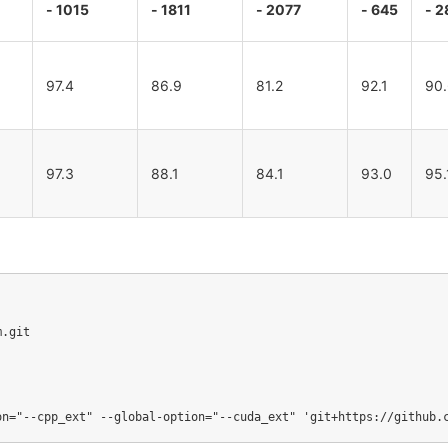
- 1015
- 1811
- 2077
- 645
- 2
97.4
86.9
81.2
92.1
90
97.3
88.1
84.1
93.0
95.
on
=
"--cpp_ext"
 --global-option
=
"--cuda_ext"
'git+https://github.