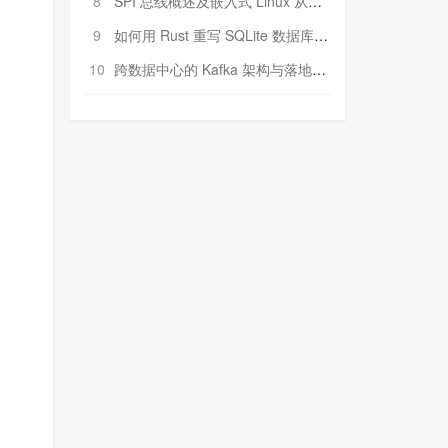
8
SPI 总线概述及嵌入式 Linux 从属 SPI 设备驱动程序开发（第二部分，实践）
9
如何用 Rust 重写 SQLite 数据库（二）:是否有市场空间？
10
跨数据中心的 Kafka 架构与落地实战