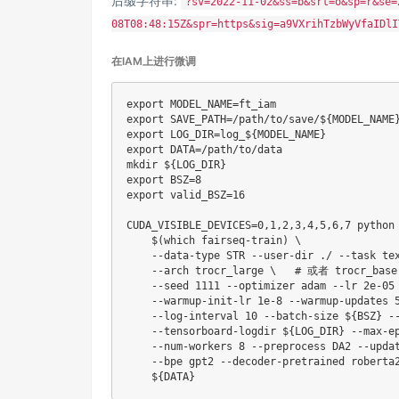
后缀字符串:
?sv=2022-11-02&ss=b&srt=o&sp=r&se=
08T08:48:15Z&spr=https&sig=a9VXrihTzbWyVfaIDlI
在IAM上进行微调
export
MODEL_NAME
=
export
SAVE_PATH
=
/path/to/save/
${MODEL_NAME
export
LOG_DIR
=
log_
${MODEL_NAME}
export
DATA
=
mkdir
${LOG_DIR}
export
BSZ
=
8
export
valid_BSZ
=
16
CUDA_VISIBLE_DEVICES
=
0,1
,2,3,4,5,6,7 python
$(
which
 fairseq-train
)
\
    --data-type STR --user-dir ./ --task te
    --arch trocr_large 
\
# 或者 trocr_base
    --seed 
1111
 --optimizer adam --lr 2e-05
    --warmup-init-lr 1e-8 --warmup-updates 
    --log-interval 
10
 --batch-size 
${BSZ}
 -
    --tensorboard-logdir 
${LOG_DIR}
 --max-e
    --num-workers 
8
 --preprocess DA2 --upda
    --bpe gpt2 --decoder-pretrained roberta
${DATA}