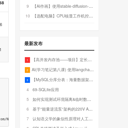
88
9
【AI作画】使用stable-diffusion-webui搭建AI作画平台
10
【选配电脑】CPU核显工作机控制预算5000
.6
最新发布
1
【高并发内存池——项目】定长内存池——开胃小菜
1
AI(学习笔记第八课) 使用langchain的embedding models
2
【MySQL分库分表：海量数据架构的终极解决方案】
3
4
69-SQLite应用
5
如何实现测试环境隔离&临时数据库（pytest+SQLite）
6
基于“能量逆流泵“架构的220V AC至20V DC 300W高效电源设计
7
认知语义学的象似性原理对人工智能自然语言处理深层语义分析的影响与启示
com/NVIDIA/apex.git'