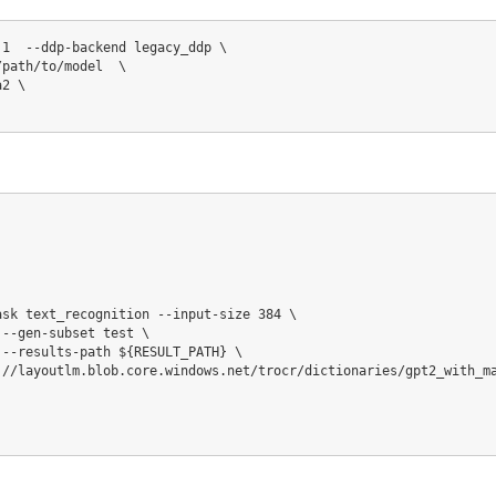
 
1
  --ddp-backend legacy_ddp 
\
/path/to/model  
\
a2 
\
ask text_recognition --input-size 
384
\
 --gen-subset 
test
\
 --results-path 
${RESULT_PATH}
\
://layoutlm.blob.core.windows.net/trocr/dictionaries/gpt2_with_m