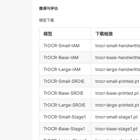
微调与评估
模型下载
模型
下载链接
TrOCR-Small-IAM
trocr-small-handwritt
TrOCR-Base-IAM
trocr-base-handwritte
TrOCR-Large-IAM
trocr-large-handwritt
TrOCR-Small-SROIE
trocr-small-printed.pt
TrOCR-Base-SROIE
trocr-base-printed.pt
TrOCR-Large-SROIE
trocr-large-printed.pt
TrOCR-Small-Stage1
trocr-small-stage1.pt
TrOCR-Base-Stage1
trocr-base-stage1.pt