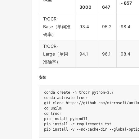
- 857
3000
647
TrOCR-
Base（单词准
93.4
95.2
98.4
确率）
TrOCR-
Large（单词
94.1
96.1
98.4
准确率）
安装
conda create -n trocr 
python
=
3.7
git
cd
cd
 trocr

pip 
install
 pybind11

pip 
install
 -r requirements.txt

pip 
install
 -v --no-cache-dir --global-opti