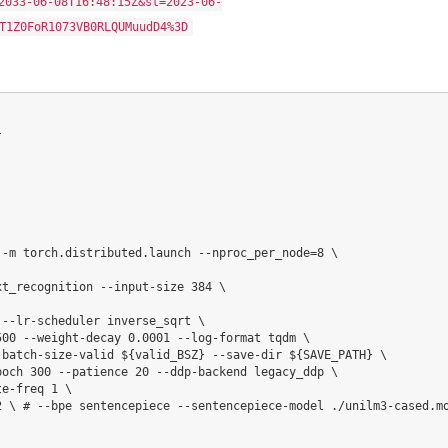
2033-06-08T16:48:15Z&st=2023-06-
T1Z0FoR1073VB0RLQUMuudD4%3D
}
 -m torch.distributed.launch --nproc_per_node
=
8
\
xt_recognition --input-size 
384
\
 --lr-scheduler inverse_sqrt 
\
500
 --weight-decay 
0.0001
 --log-format tqdm 
\
-batch-size-valid 
${valid_BSZ}
 --save-dir 
${SAVE_PATH}
\
poch 
300
 --patience 
20
 --ddp-backend legacy_ddp 
\
te-freq 
1
\
2 
\
# --bpe sentencepiece --sentencepiece-model ./unilm3-cased