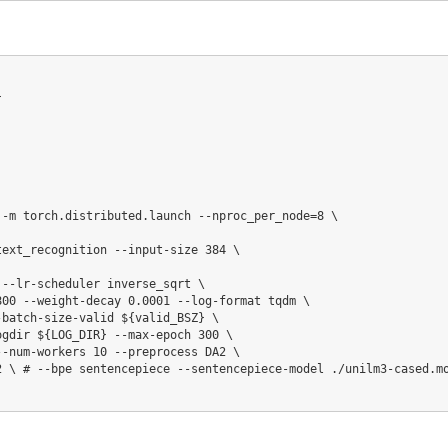
}
 -m torch.distributed.launch --nproc_per_node
=
8
\
text_recognition --input-size 
384
\
 --lr-scheduler inverse_sqrt 
\
800
 --weight-decay 
0.0001
 --log-format tqdm 
\
-batch-size-valid 
${valid_BSZ}
\
ogdir 
${LOG_DIR}
 --max-epoch 
300
\
--num-workers 
10
 --preprocess DA2 
\
2 
\
# --bpe sentencepiece --sentencepiece-model ./unilm3-cased