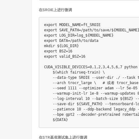
在SROIE上进行微调
export
MODEL_NAME
=
export
SAVE_PATH
=
/path/to/save/
${MODEL_NAME
export
LOG_DIR
=
log_
${MODEL_NAME}
export
DATA
=
mkdir
${LOG_DIR}
export
BSZ
=
16
export
valid_BSZ
=
16
CUDA_VISIBLE_DEVICES
=
0,1
,2,3,4,5,6,7 python
$(
which
 fairseq-train
)
\
    --data-type SROIE --user-dir ./ --task 
    --arch trocr_large 
\
# 或者 trocr_base
    --seed 
1111
 --optimizer adam --lr 5e-05
    --warmup-init-lr 1e-8 --warmup-updates 
    --log-interval 
10
 --batch-size 
${BSZ}
 -
    --save-dir 
${SAVE_PATH}
 --tensorboard-l
    --patience 
10
 --ddp-backend legacy_ddp 
    --bpe gpt2 --decoder-pretrained roberta
${DATA}
在STR基准测试集上进行微调