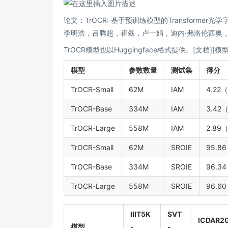
论文：
TrOCR: 基于预训练模型的Transformer光
李明浩，吕腾超，崔磊，卢一娟，迪内·弗洛伦西奥
TrOCR模型也以Huggingface格式提供。[
文档
][
模
模型
参数数量
测试集
得分
TrOCR-Small
62M
IAM
4.2
TrOCR-Base
334M
IAM
3.4
TrOCR-Large
558M
IAM
2.8
TrOCR-Small
62M
SROIE
95.8
TrOCR-Base
334M
SROIE
96.3
TrOCR-Large
558M
SROIE
96.6
IIIT5K
SVT
ICDAR2
模型
-
-