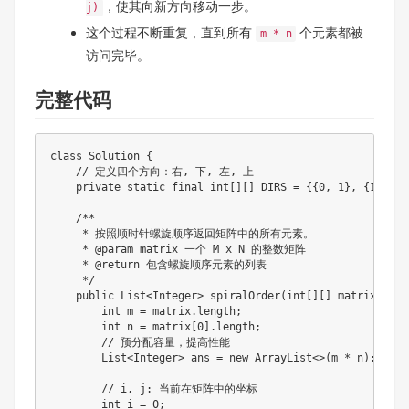
，使其向新方向移动一步。
j)
这个过程不断重复，直到所有
个元素都被
m * n
访问完毕。
完整代码
class
Solution
{
// 定义四个方向：右, 下, 左, 上
private
static
final
int
[
]
[
]
 DIRS 
=
{
{
0
,
1
}
,
{
1
,
0
}
,
/**

     * 按照顺时针螺旋顺序返回矩阵中的所有元素。

     * @param matrix 一个 M x N 的整数矩阵

     * @return 包含螺旋顺序元素的列表

     */
public
List
<
Integer
>
spiralOrder
(
int
[
]
[
]
 matrix
)
{
int
 m 
=
 matrix
.
length
;
int
 n 
=
 matrix
[
0
]
.
length
;
// 预分配容量，提高性能
List
<
Integer
>
 ans 
=
new
ArrayList
<
>
(
m 
*
 n
)
;
// i, j: 当前在矩阵中的坐标
int
 i 
=
0
;