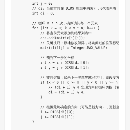
int
 j 
=
0
;
// di: 当前方向在 DIRS 数组中的索引，0代表向右
int
 di 
=
0
;
// 循环 m * n 次，确保访问每一个元素
for
(
int
 k 
=
0
;
 k 
<
 m 
*
 n
;
 k
++
)
{
// 将当前元素添加到结果列表中
            ans
.
add
(
matrix
[
i
]
[
j
]
)
;
// 关键技巧：原地修改矩阵，将访问过的位置标记为一
            matrix
[
i
]
[
j
]
=
Integer
.
MAX_VALUE
;
// 预判下一步的坐标
int
 x 
=
 i 
+
 DIRS
[
di
]
[
0
]
;
int
 y 
=
 j 
+
 DIRS
[
di
]
[
1
]
;
// 转向逻辑：如果下一步越界或已访问，则改变方向
if
(
x 
<
0
||
 x 
>=
 m 
||
 y 
<
0
||
 y 
>=
 n 
||
 ma
// (di + 1) % 4 实现方向的循环切换 (右->下-
                di 
=
(
di 
+
1
)
%
4
;
}
// 根据最终确定的方向（可能是新方向），更新当前坐标
            i 
+=
 DIRS
[
di
]
[
0
]
;
            j 
+=
 DIRS
[
di
]
[
1
]
;
}