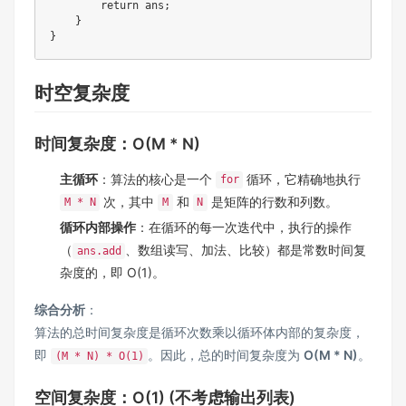
return
 ans
;
}
}
时空复杂度
时间复杂度：O(M * N)
主循环
：算法的核心是一个
循环，它精确地执行
for
次，其中
和
是矩阵的行数和列数。
M * N
M
N
循环内部操作
：在循环的每一次迭代中，执行的操作
（
、数组读写、加法、比较）都是常数时间复
ans.add
杂度的，即 O(1)。
综合分析
：
算法的总时间复杂度是循环次数乘以循环体内部的复杂度，
即
。因此，总的时间复杂度为
O(M * N)
。
(M * N) * O(1)
空间复杂度：O(1) (不考虑输出列表)