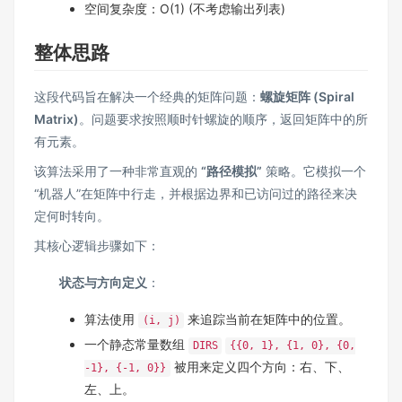
空间复杂度：O(1) (不考虑输出列表)
整体思路
这段代码旨在解决一个经典的矩阵问题：
螺旋矩阵 (Spiral
Matrix)
。问题要求按照顺时针螺旋的顺序，返回矩阵中的所
有元素。
该算法采用了一种非常直观的
“路径模拟”
策略。它模拟一个
“机器人”在矩阵中行走，并根据边界和已访问过的路径来决
定何时转向。
其核心逻辑步骤如下：
状态与方向定义
：
算法使用
来追踪当前在矩阵中的位置。
(i, j)
一个静态常量数组
DIRS
{
{0, 1}, {1, 0}, {0,
被用来定义四个方向：右、下、
-1}, {-1, 0}}
左、上。