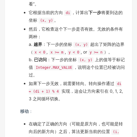
看”。
它根据当前的方向
，计算出
下一步
将要到达的
di
坐标
。
(x, y)
然后，它检查这个下一步是否有效。无效的条件有
两种：
a.
越界
：下一步的坐标
超出了矩阵的边界
(x, y)
（
,
,
, or
）。
x < 0
x >= m
y < 0
y >= n
b.
已访问
：下一步的坐标
上的值等于标记
(x, y)
值
，说明这个位置已经被访问
Integer.MAX_VALUE
过。
如果下一步无效，就需要转向。转向操作通过
di
实现，这会让方向索引在 0, 1, 2,
= (di + 1) % 4
3 之间循环切换。
移动
：
在确定了正确的方向（可能是原方向，也可能是转
向后的新方向）之后，算法更新当前的位置
(i,