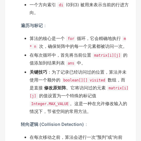
一个方向索引
(0到3) 被用来表示当前的行进方
di
向。
遍历与标记
：
算法的核心是一个
循环，它会精确地执行
for
m
次，确保矩阵中的每一个元素都被访问一次。
* n
在每次循环中，首先将当前位置
的
matrix[i][j]
值添加到结果列表
中。
ans
关键技巧
：为了记录已经访问过的位置，算法并未
使用一个额外的
数组，而
boolean[][] visited
是直接
修改原矩阵
。它将访问过的元素
matrix[i]
的值设置为一个特殊的标记值
[j]
。这是一种在允许修改输入的
Integer.MAX_VALUE
情况下，节省空间的常用方法。
转向逻辑 (Collision Detection)
：
在每次移动之前，算法会进行一次“预判”或“向前