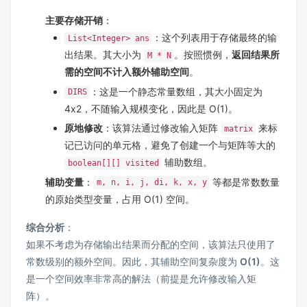
主要存储开销
：
：这个列表用于存储最终的输
List<Integer> ans
出结果。其大小为
。按照惯例，
返回结果所
M * N
需的空间不计入额外辅助空间
。
：这是一个静态常量数组，其大小固定为
DIRS
4x2，不随输入规模变化，因此是 O(1)。
原地修改
：该算法通过修改输入矩阵
来标
matrix
记已访问的单元格，避免了创建一个与矩阵等大的
辅助数组。
boolean[][] visited
辅助变量
：
等都是常数数量
m, n, i, j, di, k, x, y
的原始类型变量，占用 O(1) 空间。
综合分析
：
如果不考虑为存储输出结果而分配的空间，该算法只使用了
常数级别的额外空间。因此，其辅助空间复杂度为
O(1)
。这
是一个空间效率非常高的解法（前提是允许修改输入矩
阵）。