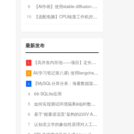
9
【AI作画】使用stable-diffusion-webui搭建AI作画平台
10
【选配电脑】CPU核显工作机控制预算5000
最新发布
【高并发内存池——项目】定长内存池——开胃小菜
1
AI(学习笔记第八课) 使用langchain的embedding models
2
【MySQL分库分表：海量数据架构的终极解决方案】
3
4
69-SQLite应用
5
如何实现测试环境隔离&临时数据库（pytest+SQLite）
6
基于“能量逆流泵“架构的220V AC至20V DC 300W高效电源设计
7
认知语义学的象似性原理对人工智能自然语言处理深层语义分析的影响与启示