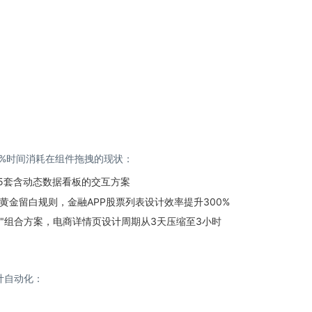
60%时间消耗在组件拖拽的现状：
成5套含动态数据看板的交互方案
x黄金留白规则，金融APP股票列表设计效率提升300%
流"组合方案，电商详情页设计周期从3天压缩至3小时
设计自动化：