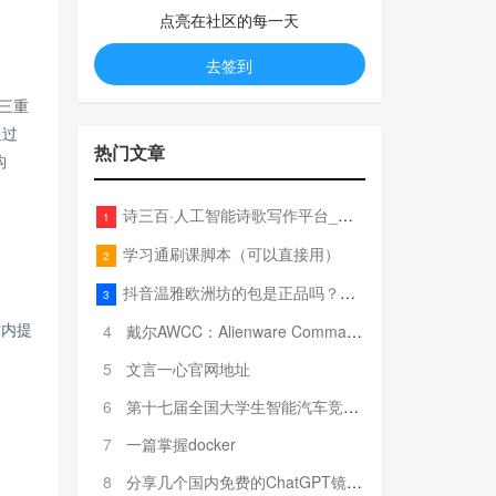
点亮在社区的每一天
去签到
的三重
通过
热门文章
构
诗三百·人工智能诗歌写作平台_在线作诗机_藏头诗生成器_电脑对联_姓名作诗
1
学习通刷课脚本（可以直接用）
2
抖音温雅欧洲坊的包是正品吗？温雅卖的包为啥那么便宜？
3
时内提
4
戴尔AWCC：Alienware Command Center 故障排除方法，里面附有超全详解呦，快来快来，欢迎观看~
5
文言一心官网地址
6
第十七届全国大学生智能汽车竞赛全国总决赛参赛队伍奖项公告
7
一篇掌握docker
8
分享几个国内免费的ChatGPT镜像网址(亲测有效-4月25日更新)