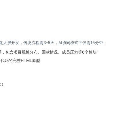
据可视化大屏开发，传统流程需3-5天，AI协同模式下仅需15分钟：
屏，包含项目规模分布、回款情况、成员压力等6个模块"
t UI代码的完整HTML原型
染）