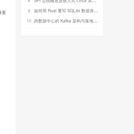
8
SPI 总线概述及嵌入式 Linux 从属 SPI 设备驱动程序开发（第二部分，实践）
9
如何用 Rust 重写 SQLite 数据库（二）:是否有市场空间？
升至
10
跨数据中心的 Kafka 架构与落地实战