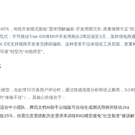
达40%，传统开发模式面临"需求理解偏差-开发周期冗长-质量保障不足"
式：字节跳动Trae IDE将MVP开发周期从2周压缩至3天，某跨境电商
e AI IDE支持视障开发者无障碍编程。这种变革不仅体现在工具层面，更重
写者"转型为"AI指挥官"。
成
开源大模型，在处理10万条用户评论时，通过情感强度分析和语义聚类，3小
为"体验不佳"）。其核心价值在于：
GB）适合中小团队，腾讯文档AI助手云端版可自动生成测试用例并联动Jira
35%，但需注意需搭配历史需求库训练RAG模型避免"社交裂变"被误解