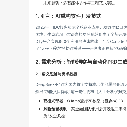
未来趋势：多智能体协作与工程范式演进
1. 引言：AI重构软件开发范式
2025年，IDC报告显示全球企业应用开发效率缺口
困境。生成式AI与大语言模型的成熟催生了全新开发范
Dify平台实现900个应用的快速构建，百度Comat
了"人-AI-系统"的协作关系——开发者正在从"代码编
2. 需求分析：智能洞察与自动化PRD生
2.1 语义理解与需求挖掘
DeepSeek-R1作为国内首个支持本地化部署的
炼出"功能入口隐蔽"这一隐性需求（人工分析仅归类
双模式部署
：Ollama运行7B模型（显存<8
风险预警机制
：某金融团队使用后开发返工率降低
为"安全风控"