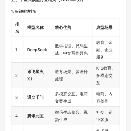
1. 头部模型排名
排
模型名称
核心优势
典型场景
名
教育、金
数学推理、代码生
1
DeepSeek
融、企业
成、中文写作领先
服务
K12教育、
讯飞星火
教育场景、多语种
2
多模态交
X1
处理
互
多模态交互、电商
电商、内
3
通义千问
文案生成
容创作
微信生态整合、视
社交、企
4
腾讯元宝
频生成
业客服
学术研