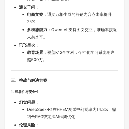
通义千问
：
电商文案
：通义万相生成的营销内容点击率提升
25%。
多模态能力
：Qwen-VL支持图文交互，准确率接近
人类水平。
讯飞星火
：
教育场景
：覆盖K12全学科，个性化学习系统用户
超500万。
三、挑战与解决方案
1. 可靠性与安全性
幻觉问题
：
DeepSeek-R1在HHEM测试中幻觉率为14.3%，需
结合RAG或宪法AI框架优化。
伦理风险
：