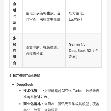
金
融
量化交易策略生成、合
幻方量化、
与
同审查、法律文书生成
LaWGPT
法
律
多
模
Gemini 1.5、
图文理解、视频描述、
态
DeepSeek R2（待
跨模态检索
融
发布）
合
2. 国产模型产业化进展
DeepSeek
：
技术优势
：中文理解超越GPT-4 Turbo，数学推理
准确率接近70%。
商业化落地
：当贝AI、腾讯元宝集成其模型，覆盖
办公、教育、金融场景。