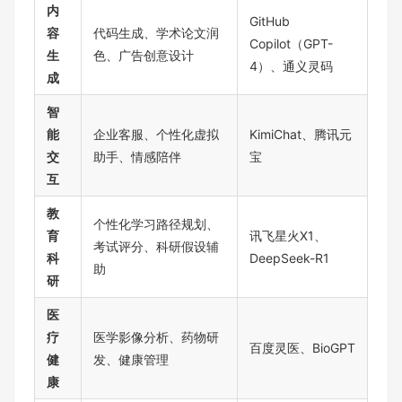
内
GitHub
容
代码生成、学术论文润
Copilot（GPT-
生
色、广告创意设计
4）、通义灵码
成
智
能
企业客服、个性化虚拟
KimiChat、腾讯元
交
助手、情感陪伴
宝
互
教
个性化学习路径规划、
育
讯飞星火X1、
考试评分、科研假设辅
科
DeepSeek-R1
助
研
医
疗
医学影像分析、药物研
百度灵医、BioGPT
健
发、健康管理
康