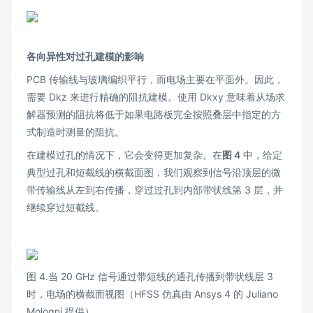
各向异性对过孔建模的影响
PCB 传输线与玻璃编织平行，而电场主要在平面外。因此，
需要 Dkz 来进行精确的阻抗建模。使用 Dkxy 意味着从场求
解器预测的阻抗将低于如果电路板完全按照叠层中指定的方
式制造时测量的阻抗。
在建模过孔的情况下，它会变得更加复杂。在
图 4
中，给定
典型过孔和短截线的横截面图，我们观察到信号沿顶层的微
带传输线从左到右传播，穿过过孔到内部带状线第 3 层，并
继续穿过短截线。
图 4.当 20 GHz 信号通过带短线的通孔传播到带状线层 3
时，电场的横截面视图（HFSS 仿真由 Ansys 4 的 Juliano
Mologni 提供）。