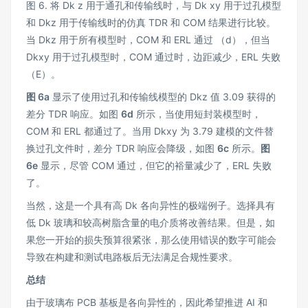
图 6. 将 Dk z 用于通孔和传输线时，与 Dk xy 用于过孔模型
和 Dkz 用于传输线时的仿真 TDR 和 COM 结果进行比较。
当 Dkz 用于所有模型时，COM 和 ERL 通过 （d），但当
Dkxy 用于过孔模型时，COM 通过时，边距减少，ERL 失败
（E）。
图 6a
显示了使用过孔和传输线模型的 Dkz 值 3.09 获得的
差分 TDR 响应。如图
6d
所示，当使用短封装模型时，
COM 和 ERL 都通过了。当用 Dkxy 为 3.79 建模的文件替
换过孔文件时，差分 TDR 响应会降级，如图
6c
所示。
图
6e
显示，尽管 COM 通过，但它的裕量减少了，ERL 失败
了。
当然，这是一个具有高 Dk 各向异性的极端例子。选择具有
低 Dk 玻璃和较高树脂含量的电介质将改善结果。但是，如
果您一开始的损失预算很紧张，那么使用错误的数字可能会
导致在构建和测试电路板后无法满足合规性要求。
总结
由于玻璃布 PCB 基板是各向异性的，因此希望推进 AI 和