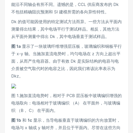
能沿不同轴会有所不同。遗憾的是，CCL 供应商发布的 Dk
不包括精确阻抗预测和 SI 建模所需的各向异性特性。
Dk 的值可能因使用的特定测试方法而异。一些方法从平面内
测量得出结果，其中电场平行于测试样品。相反，其他方法
从平面外测量中得出 Dk，其中电场垂直于测试样品。
图 1a
显示了一块玻璃纤维增强层压板，玻璃编织和铜板平行
于 x-y 轴。当施加直流电势时，均匀电场在 z 方向上超出平
面，从而产生电容器。由于有效 Dk 是实际结构的电容与电
介质被空气取代时的电容之比，因此我们将该比率表示为
Dkz。
图 1.施加直流电势时，相对于 PCB 层压板中玻璃编织增强的
电场取向：电场相对于玻璃编织 （A） 在平面外，与玻璃编
织 （B， C） 在平面内。
图 1b
和
1c
显示，当导电板垂直于玻璃编织的方向放置时，
电场与 x 轴或 y 轴对齐，并且位于平面内。尽管在这些方向