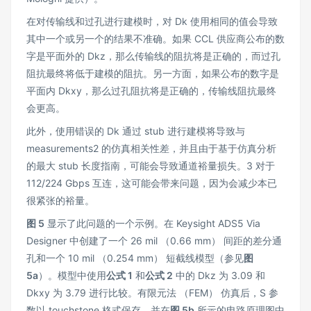
在对传输线和过孔进行建模时，对 Dk 使用相同的值会导致
其中一个或另一个的结果不准确。如果 CCL 供应商公布的数
字是平面外的 Dkz，那么传输线的阻抗将是正确的，而过孔
阻抗最终将低于建模的阻抗。另一方面，如果公布的数字是
平面内 Dkxy，那么过孔阻抗将是正确的，传输线阻抗最终
会更高。
此外，使用错误的 Dk 通过 stub 进行建模将导致与
measurements2 的仿真相关性差，并且由于基于仿真分析
的最大 stub 长度指南，可能会导致通道裕量损失。3 对于
112/224 Gbps 互连，这可能会带来问题，因为会减少本已
很紧张的裕量。
图 5
显示了此问题的一个示例。在 Keysight ADS5 Via
Designer 中创建了一个 26 mil （0.66 mm） 间距的差分通
孔和一个 10 mil （0.254 mm） 短截线模型（参见
图
5a
）。模型中使用
公式 1
和
公式 2
中的 Dkz 为 3.09 和
Dkxy 为 3.79 进行比较。有限元法 （FEM） 仿真后，S 参
数以 touchstone 格式保存，并在
图 5b
所示的电路原理图中