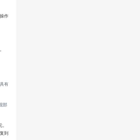
操作
。
具有
现部
元。
恢复到