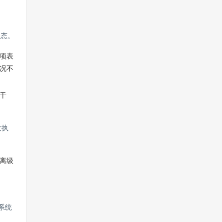
状态。
项表
况不
干
发执
离级
系统