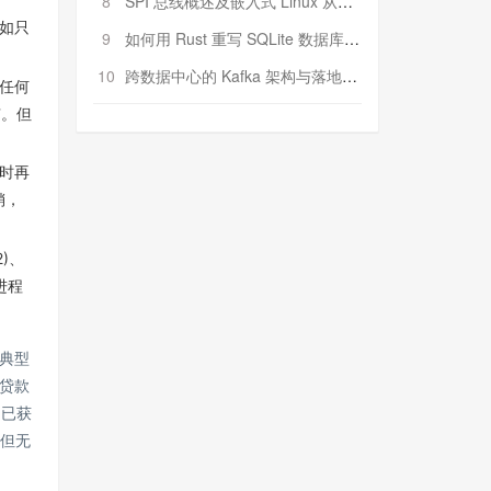
8
SPI 总线概述及嵌入式 Linux 从属 SPI 设备驱动程序开发（第二部分，实践）
如只
9
如何用 Rust 重写 SQLite 数据库（二）:是否有市场空间？
10
跨数据中心的 Kafka 架构与落地实战
任何
有。但
时再
销，
)、
进程
典型
贷款
，已获
台但无