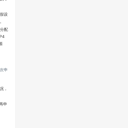
假设
。
，已分配
；P4
资源
次申
况，
，再申