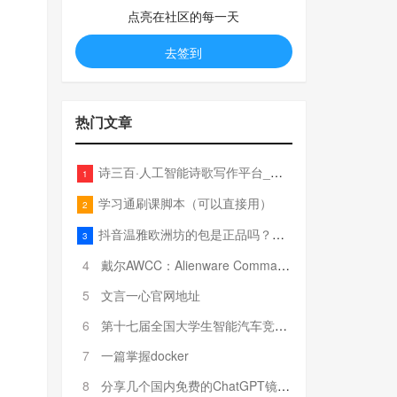
点亮在社区的每一天
去签到
热门文章
诗三百·人工智能诗歌写作平台_在线作诗机_藏头诗生成器_电脑对联_姓名作诗
1
学习通刷课脚本（可以直接用）
2
抖音温雅欧洲坊的包是正品吗？温雅卖的包为啥那么便宜？
3
4
戴尔AWCC：Alienware Command Center 故障排除方法，里面附有超全详解呦，快来快来，欢迎观看~
5
文言一心官网地址
6
第十七届全国大学生智能汽车竞赛全国总决赛参赛队伍奖项公告
7
一篇掌握docker
8
分享几个国内免费的ChatGPT镜像网址(亲测有效-4月25日更新)