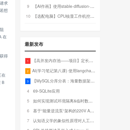
请求
9
【AI作画】使用stable-diffusion-webui搭建AI作画平台
若想
10
【选配电脑】CPU核显工作机控制预算5000
阻
 在
最新发布
获得
【高并发内存池——项目】定长内存池——开胃小菜
1
AI(学习笔记第八课) 使用langchain的embedding models
2
正在
【MySQL分库分表：海量数据架构的终极解决方案】
3
 B
4
69-SQLite应用
5
如何实现测试环境隔离&临时数据库（pytest+SQLite）
6
基于“能量逆流泵“架构的220V AC至20V DC 300W高效电源设计
7
认知语义学的象似性原理对人工智能自然语言处理深层语义分析的影响与启示