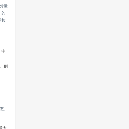
分量
 的
期检
 中
。例
态。
最大