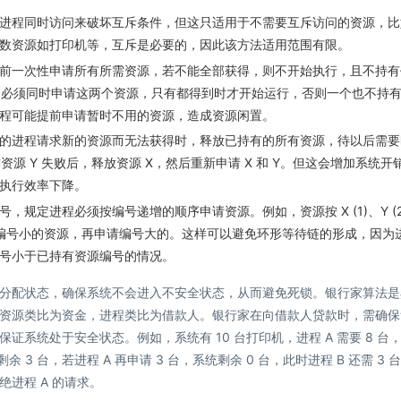
进程同时访问来破坏互斥条件，但这只适用于不需要互斥访问的资源，比
数资源如打印机等，互斥是必要的，因此该方法适用范围有限。
前一次性申请所有所需资源，若不能全部获得，则不开始执行，且不持有
，它必须同时申请这两个资源，只有都得到时才开始运行，否则一个也不持
程可能提前申请暂时不用的资源，造成资源闲置。
的进程请求新的资源而无法获得时，释放已持有的所有资源，待以后需要
资源 Y 失败后，释放资源 X，然后重新申请 X 和 Y。但这会增加系统开
执行效率下降。
规定进程必须按编号递增的顺序申请资源。例如，资源按 X (1)、Y (2
申请编号小的资源，再申请编号大的。这样可以避免环形等待链的形成，因为
号小于已持有资源编号的情况。
分配状态，确保系统不会进入不安全状态，从而避免死锁。银行家算法是
资源类比为资金，进程类比为借款人。银行家在向借款人贷款时，需确保
系统处于安全状态。例如，系统有 10 台打印机，进程 A 需要 8 台
时剩余 3 台，若进程 A 再申请 3 台，系统剩余 0 台，此时进程 B 还需 3 
进程 A 的请求。