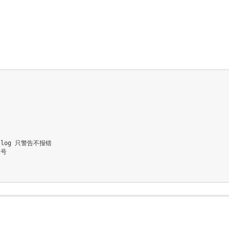
e.log 只警告不报错
引号