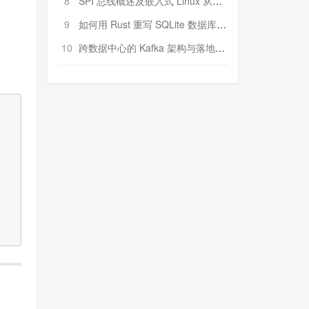
8
SPI 总线概述及嵌入式 Linux 从属 SPI 设备驱动程序开发（第二部分，实践）
9
如何用 Rust 重写 SQLite 数据库（二）:是否有市场空间？
10
跨数据中心的 Kafka 架构与落地实战