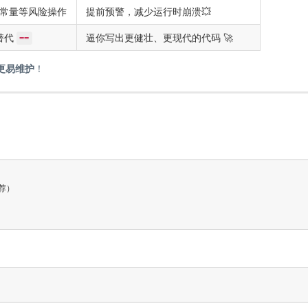
常量等风险操作
提前预警，减少运行时崩溃💥
替代
逼你写出更健壮、更现代的代码 🚀
==
更易维护
！
荐）