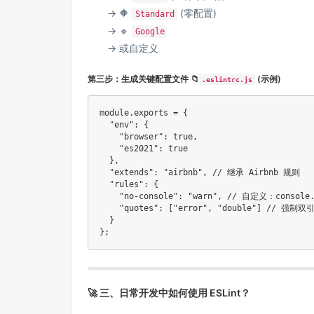
→ 🔶
(零配置)
Standard
→ 🔹
Google
→ 或自定义
第三步：生成关键配置文件 📁
(示例)
.eslintrc.js
module
.
exports 
=
{
"env"
:
{
"browser"
:
true
,
"es2021"
:
true
}
,
"extends"
:
"airbnb"
,
// 继承 Airbnb 规则
"rules"
:
{
"no-console"
:
"warn"
,
// 自定义：consol
"quotes"
:
[
"error"
,
"double"
]
// 强制双
}
}
;
🚀 三、日常开发中如何使用 ESLint？