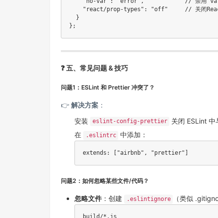
"no-var"
:
"error"
,
// 禁用 va
"react/prop-types"
:
"off"
// 关闭Re
}
}
;
❓ 五、常见问题 & 技巧
问题1：ESLint 和 Prettier 冲突了？
👉
解决方案
：
安装
关闭 ESLint 中
eslint-config-prettier
在
中添加：
.eslintrc
extends
:
[
"airbnb"
,
"prettier"
]
问题2：如何忽略某些文件/代码？
忽略文件
：创建
（类似 .gitign
.eslintignore
build/*.js
