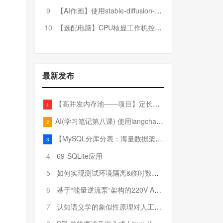
9
【AI作画】使用stable-diffusion-webui搭建AI作画平台
10
【选配电脑】CPU核显工作机控制预算5000
最新发布
【高并发内存池——项目】定长内存池——开胃小菜
1
AI(学习笔记第八课) 使用langchain的embedding models
2
【MySQL分库分表：海量数据架构的终极解决方案】
3
4
69-SQLite应用
5
如何实现测试环境隔离&临时数据库（pytest+SQLite）
6
基于“能量逆流泵“架构的220V AC至20V DC 300W高效电源设计
7
认知语义学的象似性原理对人工智能自然语言处理深层语义分析的影响与启示