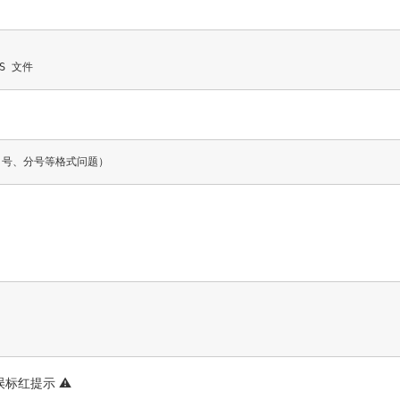
JS 文件
引号、分号等格式问题）
：
标红提示 ⚠️