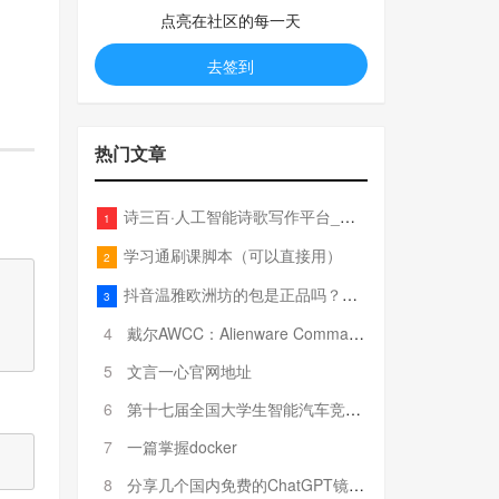
点亮在社区的每一天
去签到
热门文章
诗三百·人工智能诗歌写作平台_在线作诗机_藏头诗生成器_电脑对联_姓名作诗
1
学习通刷课脚本（可以直接用）
2
抖音温雅欧洲坊的包是正品吗？温雅卖的包为啥那么便宜？
3
4
戴尔AWCC：Alienware Command Center 故障排除方法，里面附有超全详解呦，快来快来，欢迎观看~
5
文言一心官网地址
6
第十七届全国大学生智能汽车竞赛全国总决赛参赛队伍奖项公告
7
一篇掌握docker
8
分享几个国内免费的ChatGPT镜像网址(亲测有效-4月25日更新)