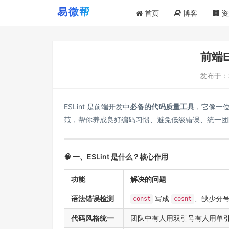
首页
博客
资
前端E
发布于：
ESLint 是前端开发中
必备的代码质量工具
，它像一位严
范，帮你养成良好编码习惯、避免低级错误、统一团
🧠 一、ESLint 是什么？核心作用
功能
解决的问题
语法错误检测
写成
、缺少分
const
cosnt
代码风格统一
团队中有人用双引号有人用单