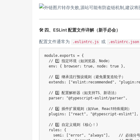
🛠 四、ESLint 配置文件详解（新手必会）
配置文件通常为
或
.eslintrc.js
.eslintrc.json
module
.
exports 
=
{
// 1️⃣ 指定环境（如浏览器、Node）
  env
:
{
 browser
:
true
,
 node
:
true
}
,
// 2️⃣ 继承流行预设规则（避免重复造轮子）
extends
:
[
"eslint:recommended"
,
"plugin:r
// 3️⃣ 配置解析器（如支持TS、新语法）
  parser
:
"@typescript-eslint/parser"
,
// 4️⃣ 插件扩展规则（如Vue、React特殊规则）
  plugins
:
[
"react"
,
"@typescript-eslint"
]
,
// 5️⃣ 自定义规则 (核心！)
  rules
:
{
    semi
:
[
"error"
,
"always"
]
,
// 必须分