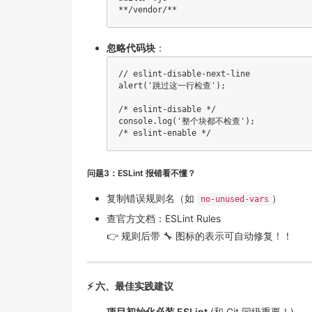
忽略代码块
：
// eslint-disable-next-line
alert
(
'跳过这一行检查'
)
;
/* eslint-disable */
console
.
log
(
'整个块都不检查'
)
;
/* eslint-enable */
问题3：ESLint 报错看不懂？
复制错误规则名（如
）
no-unused-vars
查官方文档：
ESLint Rules
👉 规则后带 🔧 图标的表示可自动修复！！
⚡ 六、最佳实践建议
项目初始化必装 ESLint
(和 Git 同级重要！)