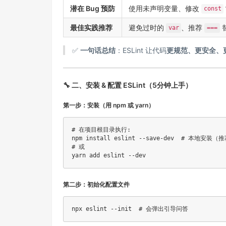
潜在 Bug 预防
使用未声明变量、修改
const
最佳实践推荐
避免过时的
、推荐
var
===
✅
一句话总结
：ESLint 让代码
更规范、更安全、
🔧 二、安装 & 配置 ESLint（5分钟上手）
第一步：安装（用 npm 或 yarn）
# 在项目根目录执行:
npm
install
 eslint --save-dev  
# 本地安装（推
# 或
yarn
add
第二步：初始化配置文件
npx eslint --init  
# 会弹出引导问答