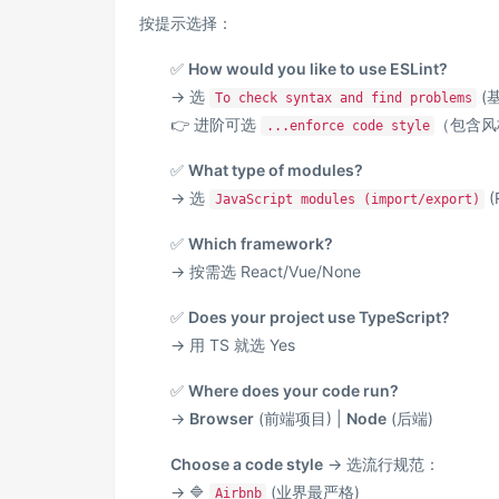
按提示选择：
✅
How would you like to use ESLint?
→ 选
(
To check syntax and find problems
👉 进阶可选
（包含风
...enforce code style
✅
What type of modules?
→ 选
(
JavaScript modules (import/export)
✅
Which framework?
→ 按需选 React/Vue/None
✅
Does your project use TypeScript?
→ 用 TS 就选 Yes
✅
Where does your code run?
→
Browser
(前端项目) |
Node
(后端)
Choose a code style
→ 选流行规范：
→ 🔷
(业界最严格)
Airbnb