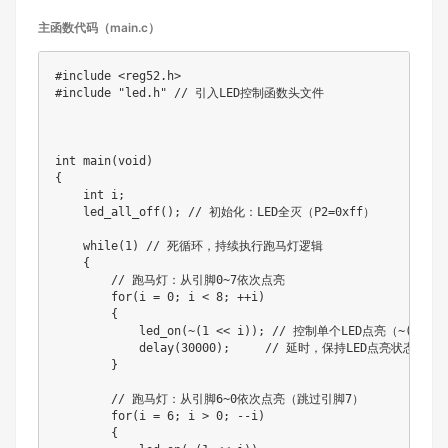
主函数代码（main.c）
#include <reg52.h>

#include "led.h" // 引入LED控制函数头文件

int main(void)

{

    int i;

    led_all_off(); // 初始化：LED全灭（P2=0xff）

    while(1) // 死循环，持续执行跑马灯逻辑

    {

        // 跑马灯：从引脚0~7依次点亮

        for(i = 0; i < 8; ++i)

        {

            led_on(~(1 << i)); // 控制单个LED点亮（~(1
            delay(30000);     // 延时，保持LED点亮状态

        }

        // 跑马灯：从引脚6~0依次点亮（跳过引脚7）

        for(i = 6; i > 0; --i)

        {
