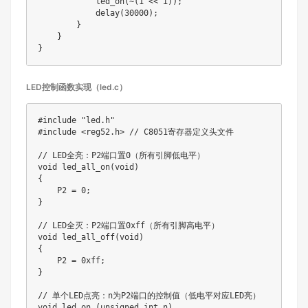
            led_on(~(1 << i));

            delay(30000);

        }

    }

LED控制函数实现（led.c）
#include "led.h"

#include <reg52.h> // C8051寄存器定义头文件

// LED全亮：P2端口置0（所有引脚低电平）

void led_all_on(void)

{

    P2 = 0;

}

// LED全灭：P2端口置0xff（所有引脚高电平）

void led_all_off(void)

{

    P2 = 0xff;

}

// 单个LED点亮：n为P2端口的控制值（低电平对应LED亮）

void led_on (unsigned int n)
