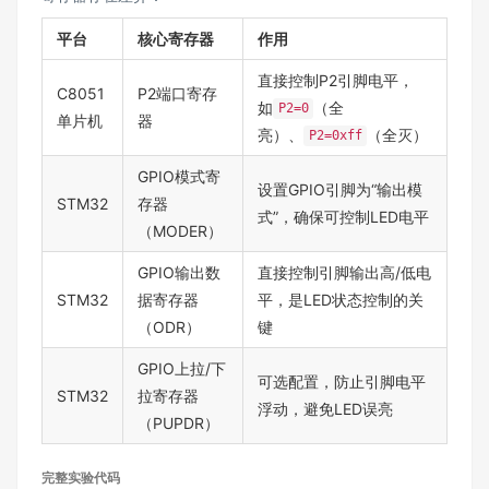
平台
核心寄存器
作用
直接控制P2引脚电平，
C8051
P2端口寄存
如
（全
P2=0
单片机
器
亮）、
（全灭）
P2=0xff
GPIO模式寄
设置GPIO引脚为“输出模
STM32
存器
式”，确保可控制LED电平
（MODER）
GPIO输出数
直接控制引脚输出高/低电
STM32
据寄存器
平，是LED状态控制的关
（ODR）
键
GPIO上拉/下
可选配置，防止引脚电平
STM32
拉寄存器
浮动，避免LED误亮
（PUPDR）
完整实验代码