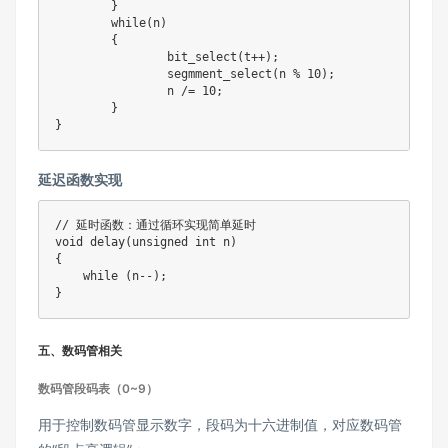
	}

	while(n)

	{

		bit_select(t++);

		segmment_select(n % 10);

		n /= 10;		

	}

延迟函数实现
// 延时函数：通过循环实现简单延时

void delay(unsigned int n)

{

    while (n--);

}
五、数码管相关
数码管段码表（0~9）
用于控制数码管显示数字，段码为十六进制值，对应数码管