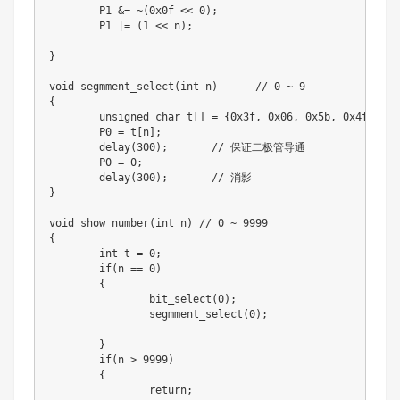
	P1 &= ~(0x0f << 0);				 

	P1 |= (1 << n);

}

void segmment_select(int n)	 // 0 ~ 9

{

	unsigned char t[] = {0x3f, 0x06, 0x5b, 0x4f, 0x66, 0x6d, 0x7d, 0x07, 0x7f, 0x6f};

	P0 = t[n];

	delay(300);	  // 保证二极管导通

	P0 = 0;

	delay(300);	  // 消影	

}

void show_number(int n)	// 0 ~ 9999

{

	int t = 0;

	if(n == 0)

	{

		bit_select(0);

		segmment_select(0);

	}

	if(n > 9999)

	{

		return;
