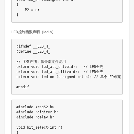
{

    P2 = n;

LED控制函数声明（led.h）
#ifndef __LED_H_

#define __LED_H_

// 函数声明：供外部文件调用

extern void led_all_on(void);   // LED全亮

extern void led_all_off(void);  // LED全灭

extern void led_on (unsigned int n); // 单个LED点亮

#include <reg52.h>

#include "digiter.h"

#include "delay.h"

void bit_select(int n)

{
