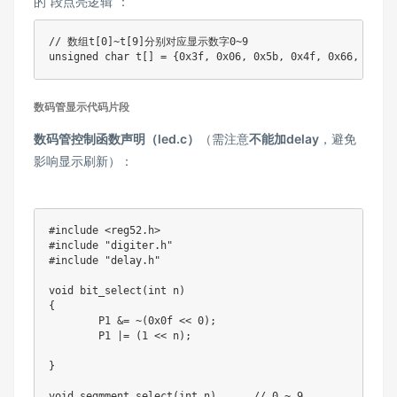
的“段点亮逻辑”：
// 数组t[0]~t[9]分别对应显示数字0~9

数码管显示代码片段
数码管控制函数声明（led.c）
（需注意
不能加delay
，避免
影响显示刷新）：
#include <reg52.h>

#include "digiter.h"

#include "delay.h"

void bit_select(int n)

{

	P1 &= ~(0x0f << 0);				 

	P1 |= (1 << n);

}

void segmment_select(int n)	 // 0 ~ 9
