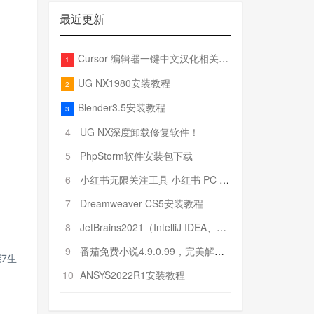
最近更新
Cursor 编辑器一键中文汉化相关文件
1
UG NX1980安装教程
2
Blender3.5安装教程
3
4
UG NX深度卸载修复软件！
5
PhpStorm软件安装包下载
6
小红书无限关注工具 小红书 PC 端批量关注引流工具
7
Dreamweaver CS5安装教程
8
JetBrains2021（IntelliJ IDEA、Pycharm、PhpStorm、Rider……）安装教程
9
番茄免费小说4.9.0.99，完美解锁VIP特权！
骤7生
10
ANSYS2022R1安装教程