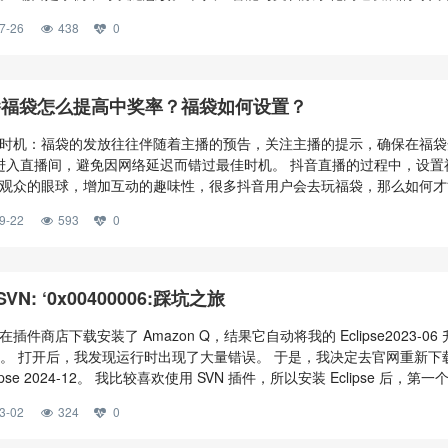
CR） 技术已成为连接物理文档与数字世界的重要桥梁。PaddleOCR 3.
7-26
438
0
队推出的最新版本，全面适配飞桨框架3.0正式版，进一步提升文字识别
类型识别和手写体识别，为复杂文档处理场景提供了强大的技术支撑
播福袋怎么提高中奖率？福袋如何设置？
时机：福袋的发放往往伴随着主播的预告，关注主播的提示，确保在福袋
钟进入直播间，避免因网络延迟而错过最佳时机。 抖音直播的过程中，设置
观众的眼球，增加互动的趣味性，很多抖音用户会去玩福袋，那么如何才
？抖音又该如何设置福袋呢？ 一、抖音直播福袋怎么提高中奖率? 1、把
9-22
593
0
袋的发放往往伴随着主播的预告，关注主播的提示，确保在福袋开抢前1-
，避免因网络延迟而错过最佳时机。 2、优化网络环境：稳定的网络环境
关键。建议使用5G或Wi-Fi网络，并关闭不必要的后台应用，以减少网络
、提升手速与反应力：通过多次练习，提高点击屏幕的速度和准确度。在抢
e SVN: ‘0x00400006:踩坑之旅
集中，迅速点击以抢占先机。 4、积极参与直播间互动：主播在发放福袋
观众的互动情况。通过点赞、评论、刷礼物等方式积极参与互动，增加主
插件商店下载安装了 Amazon Q，结果它自动将我的 Eclipse2023-06
，从而提高中奖概率。 5、寻找合作助力：邀请好友或粉丝一起参与抢福
4-12。 打开后，我发现运行时出现了大量错误。 于是，我决定去官网重新下
战的优势。与主播或其他用户组队抢福袋，也能增加中奖机会。 6、持续
ipse 2024-12。 我比较喜欢使用 SVN 插件，所以安装 Eclipse 后，第一
袋活动通常会持续一段时间，多次参与并保持耐心是提高中奖率的重要策
 插件安装开始，然而，踩坑之旅也随之拉开序幕…… 1. 安装插件 1.1 首
3-02
324
0
中奖，也不要气馁，继续参与后续活动。 7、提升账号权重：完善个人信
ipseMarketplace… 1.2 搜索svn，点击Install 注意Subv
跃度