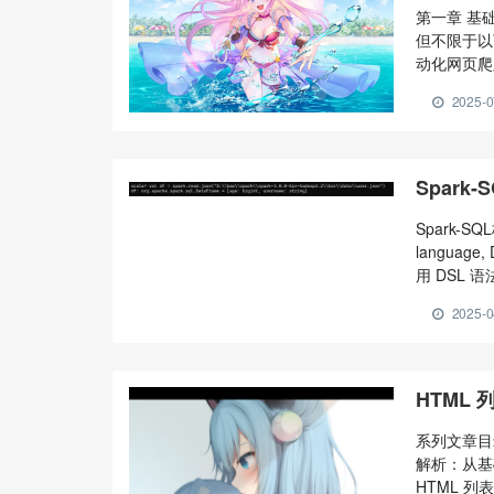
第一章 基础
但不限于以
动化网页爬虫
渗透测试 嵌
2025-0
大，在于后面
计算机网络
Spark
Spark-S
languag
用 DSL 语
spark.read.
2025-0
HTML
系列文章目录
解析：从基
HTML 