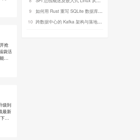
8
SPI 总线概述及嵌入式 Linux 从属 SPI 设备驱动程序开发（第二部分，实践）
0作为
精度，
9
如何用 Rust 重写 SQLite 数据库（二）:是否有市场空间？
10
跨数据中心的 Kafka 架构与落地实战
开抢
福袋活
能提
握抢福
2分钟
是抢
卡顿的
福袋
时，
播对
 升级到
袋，
载最新
参与
个下载
略。
先到
息、