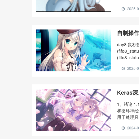
HTML 中的列
2025-0
有序列表 `<o
自制操作
A20GA
day8 鼠标数据取
ALIGN
(fifo8_statu
(fifo8_statu
2025-0
Kera
1、绪论 1
和循环神经
用于处理具
接层。 卷
2024-0
点积，以提
间维度，有