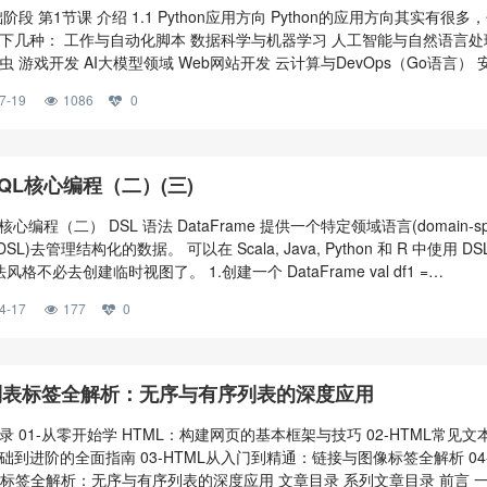
阶段 第1节课 介绍 1.1 Python应用方向 Python的应用方向其实有很多
下几种： 工作与自动化脚本 数据科学与机器学习 人工智能与自然语言处
 游戏开发 AI大模型领域 Web网站开发 云计算与DevOps（Go语言） 
入式和物联网 1.2 Python课程定位 （1）从校招角度而言 笔试必考，
7-19
1086
0
的编程大题 通用考点： 编程语言：包括但不限于C Java Python（Go 
 操作系统
-SQL核心编程（二）(三)
QL核心编程（二） DSL 语法 DataFrame 提供一个特定领域语言(domain-spec
e, DSL)去管理结构化的数据。 可以在 Scala, Java, Python 和 R 中使用 D
法风格不必去创建临时视图了。 1.创建一个 DataFrame val df1 =
json("D:\\bao\\spark\\spark-3.0.0-bin-hadoop3.2\\bin\\data\\user.js
4-17
177
0
 列表标签全解析：无序与有序列表的深度应用
 01-从零开始学 HTML：构建网页的基本框架与技巧 02-HTML常见文
础到进阶的全面指南 03-HTML从入门到精通：链接与图像标签全解析 04
列表标签全解析：无序与有序列表的深度应用 文章目录 系列文章目录 前言 