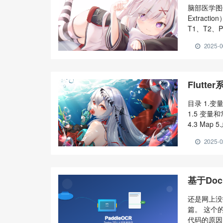
习方法
脑部医学图像
Extrac
T1、T2、
一、FSL 安
2025-0
医学图像处理
Flutt
目录 1.变量与
1.5 变量和常
4.3 Map
来快速入门Da
2025-0
double ) S
基于Do
2025
还是网上没找
篇。 这个
代码的原因