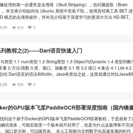
）
处理的第一步通常是去颅骨（Skull Stripping），也叫脑提取（Brain
tion）。本文将介绍如何在 Ubuntu 系统中安装 FSL，使用其经典工具 BET 
PD 模态的去颅骨操作，并补充介绍基于深度学习的更强大方法 HD-BET。 
装与环境配置（Ubuntu） FSL（FMRIB Software Library）是牛津大
6-05
410
0
工具集，支持大多数神经影像操作。 1. 安装依赖（推荐） sudo apt u
er系列教程之(2)——Dart语言快速入门
类型 1.1 num类型 1.2 String类型 1.3 Object与Dynamic 1.4 类型判
量 2.方法/函数 3.类、接口、抽象类 3.1 类 3.2 接口 4.集合 4.1 List 4.2 
 5.总结 Dart语言的语法和Kotlin、Java有类似之处，这里就通过对比Java和Ko
rt语言 1.变量与类型 1.1 num类型 基础常见的类型有 num (分为 int 和
2-28
354
0
cker的GPU版本飞桨PaddleOCR部署深度指南（国内镜
年7月底测试好用：从理论到实践的完整技术方案
到这个基于Docker的GPU版本飞桨PaddleOCR部署教程，于是就有了
的确坑很多，可能后面变一个版本就不好用了，也是为什么这篇博客不完
。 端口是示例，可以随意改。 在人工智能与文档数字化高速发展的时代