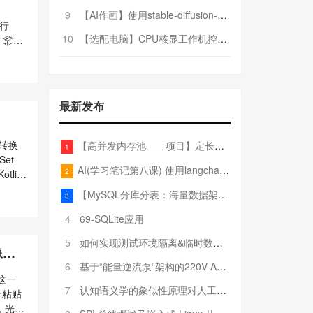
9
【AI作画】使用stable-diffusion-webui搭建AI作画平台
进行
10
【选配电脑】CPU核显工作机控制预算5000
📦
学开发的
最新发布
断/转换
【高并发内存池——项目】定长内存池——开胃小菜
1
Set
AI(学习笔记第八课) 使用langchain的embedding models
2
tlin
【MySQL分库分表：海量数据架构的终极解决方案】
3
4
69-SQLite应用
5
如何实现测试环境隔离&临时数据库（pytest+SQLite）
像）
6
基于“能量逆流泵“架构的220V AC至20V DC 300W高效电源设计
这一
7
认知语义学的象似性原理对人工智能自然语言处理深层语义分析的影响与启示
全粘贴
，光学