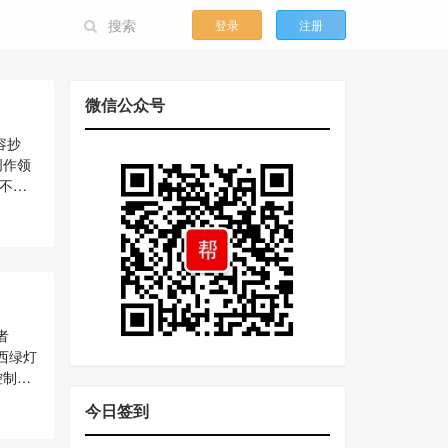
登录
注册
微信公众号
容抄
创作领
不足
理？
内容抄
内容
、有深
（4）
优秀创
的培
者
方
西绿灯
。可以
控制
用
今日签到
按键模