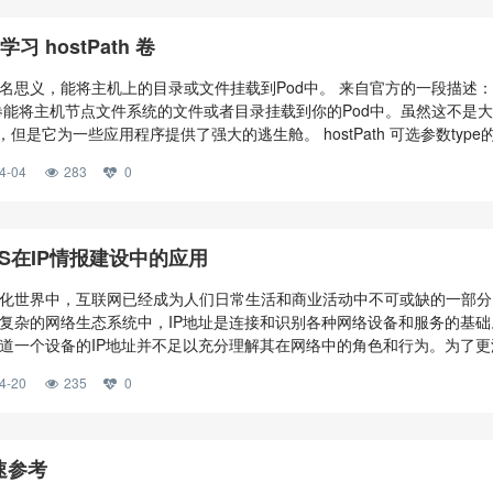
学习 hostPath 卷
ath顾名思义，能将主机上的目录或文件挂载到Pod中。 来自官方的一段描述：
ath 卷能将主机节点文件系统的文件或者目录挂载到你的Pod中。虽然这不是
，但是它为一些应用程序提供了强大的逃生舱。 hostPath 可选参数type
行为 空字符串（默认）用于向后兼容，这意味着在安装 hostPath 卷之前
4-04
283
0
 DirectoryOrCreate 如果在给定路径上什么都不存在，那么将根据需
限设置为 0755，具有
NS在IP情报建设中的应用
化世界中，互联网已经成为人们日常生活和商业活动中不可或缺的一部分
复杂的网络生态系统中，IP地址是连接和识别各种网络设备和服务的基础
道一个设备的IP地址并不足以充分理解其在网络中的角色和行为。为了更
用IP地址，反向域名解析（rDNS）技木提供了丰富的信息，帮助我们洞悉
4-20
235
0
节。 什么是rDNS？ 与DNS相反，rDNS是将IP地址转换为域名的过程，
和CNAME记录来实现的。一个IP可以对应多个域名，属于一对多的关系；
快速参考