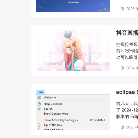
字符识别（O
2025-0
百度飞桨团
支持多文字
抖音直
把握抢福袋
前1-2分
动可以吸引
高中奖率呢
2024-0
袋时机：福
进入直播间
福袋成功的
风险。 3
eclips
时保持高度
往往会考虑
前几天，我在
你的关注度
了 202
形成团队作
版本的 Ecl
与耐心：福
的就是它。
2025-0
即使一次未
Help->Ecl
保持账号活