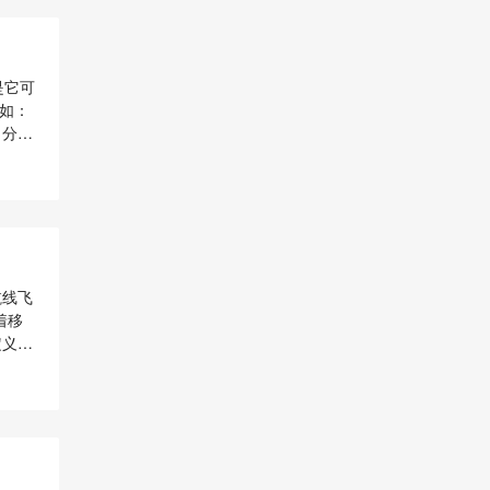
是它可
如：
 分布
服务。
操作
航线飞
着移
定义：
ity
效