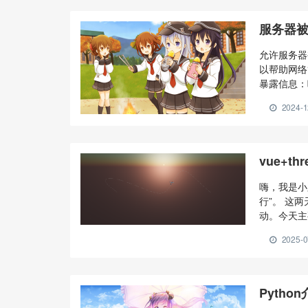
服务器被
允许服务器
以帮助网络
暴露信息：
式拒绝服务
2024-1
开启和禁止
指南： 在不
vue+t
嗨，我是小路
行”。 这两
动。今天主要
主要是将THR
2025-0
定义：浑浊
果，比如天
Pytho