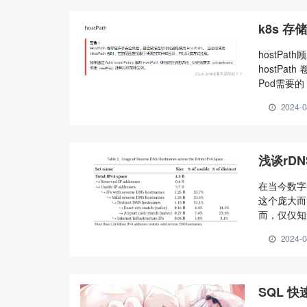
k8s 存储
hostP
hostP
Pod需要的
下： 取值 
2024-0
行任何检查。
空目录，权
浅谈rD
在当今数字
这个庞大而
而，仅仅知
地理解和利
2024-0
址的更多细
查询PTR
SQL 