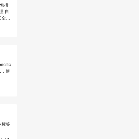
，包括
理 自
安全与
占比比较
C++）
ific
SL，使
本标签
-
一、