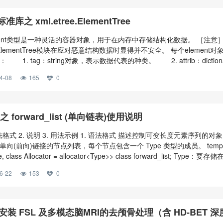
标准库之 xml.etree.ElementTree
ement类型是一种灵活的容器对象，用于在内存中存储结构化数据。 ［注意
ree.ElementTree模块在应对恶意结构数据时显得并不安全。 每个element对
1. tag：string对象，表示数据代表的种类。 2. attrib：diction
属性。 3. text：string对象，表示element的内容。 4. tail：st
4-08
165
0
lement闭合之后的尾迹。 5. 若干子元素（chi
之 forward_list (单向链表)使用说明
语法格式 2. 说明 3. 用法示例 1. 语法格式 描述控制可变长度元素序列的对
向(前向)链接的节点列表，每个节点包含一个 Type 类型的成员。 templ
e, class Allocator = allocator<Type>> class forward_list; Type：要存储
_list 中的元素数据类型。 Allocator：存储的分配器对象，封装了有关 forward_
6-22
153
0
释放的详细信息
u 安装 FSL 及多模态脑MRI的去颅骨处理（含 HD-BET 