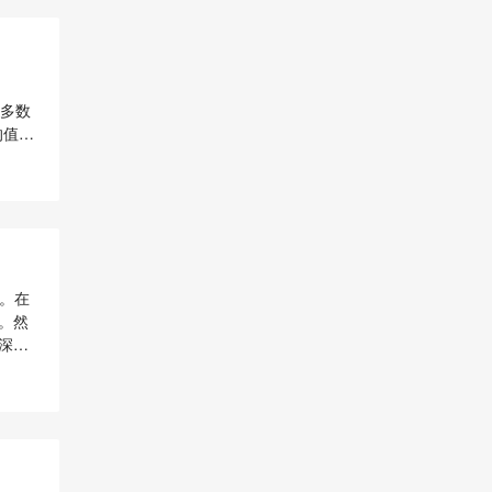
大多数
的值如
不会执
要创建
。在
。然
深入
IP地
是通过
而从