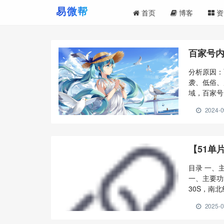
首页
博客
资
百家号内
分析原因：
袭、低俗、
域，百家号
导致的发0
2024-0
1、分析原
袭、低俗、
质量 （1
度的内容，
【51单片
优化标题：
作者：学习
目录 一、
训课程，提
一、主要功
向。 4、
30S，南
尝试以下方
2、交通灯
2025-0
Proteu
块 3、数码