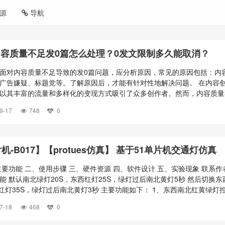
源
导航
容质量不足发0篇怎么处理？0发文限制多久能取消？
面对内容质量不足导致的发0篇问题，应分析原因，常见的原因包括：内
广告嫌疑、标题党等。了解原因后，才能有针对性地解决问题。 在内容
以其丰富的流量和多样化的变现方式吸引了众多创作者。然而，内容质量
篇问题，让不少创作者陷入困境。 一、百家号内容质量不足发0篇怎么处
9-17
748
0
因 面对内容质量不足导致的发0篇问题，应分析原因。常见的原因包括：
广告嫌疑、标题党等。了解原因后，才能有针对性地解决问题。 2、提升
）原创性：确保内容原创，避免抄袭他人作品。 （2）价值性：提供有价值
满足读者需求。 （3）合规性：遵循平台规则，不发布低俗、违规内容。 
机-B017】【protues仿真】 基于51单片机交通灯仿真
标题简洁明了，不夸大其词，不使用标题党。 3、学习与改进 （1）关注
他们的创作技巧和内容布局。 （2）参加平台培训：积极参与百家号举办
主要功能 二、使用步骤 三、硬件资源 四、软件设计 五、实验现象 联系作
升自己的创作能力。 （3）反馈与沟通：积极与平台沟通，了解内容改进
能 默认南北绿灯20S，东西红灯25S，绿灯过后南北黄灯5秒 然后切换东
制定内容规划 制定长期和短期内容规划，确保内容质量和数量的稳定输出
北红灯35S，绿灯过后南北黄灯3秒 主要功能如下： 1、东西南北红黄绿灯
法
时间设置 3、数码管显示 4、突发状况交通灯控制 二、使用步骤 本项目使
7-18
468
0
s8仿真 包含：程序，仿真，文档等 三、硬件资源 1、51单片机核心模块 2、
管显示模块 4、指示灯模块 四、软件设计 #i