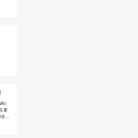
1.2
类
NN）
主要
和全连
之间的
据的空