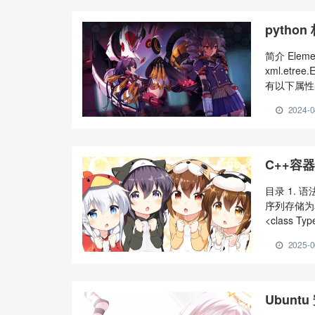
python 
简介 El
xml.et
有以下属性： 
象，表示附有的
2024-0
对象，表示e
C++容器
目录 1. 
序列存储为单
<class Typ
forward
2025-0
内存分配和
Ubunt