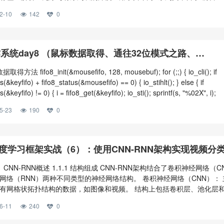
表标签 1.1 无序列表 `<ul>` 与有序列表 `<ol>` 1.1.1 无序列表 `<ul>` 1.
2-10
142
0
l>` 1.2 列表项 `<li>` 与嵌套列表 1.2.1 列表项 `<li>` 1.
系统day8 （鼠标数据取得、通往32位模式之路、
TE、切换到保护模式、控制寄存器cr0-cr4以及cr8、
得方法 fifo8_init(&mousefifo, 128, mousebuf); for (;;) { io_cli(); if
B）
s(&keyfifo) + fifo8_status(&mousefifo) == 0) { io_stihlt(); } else { if
s(&keyfifo) != 0) { i = fifo8_get(&keyfifo); io_sti(); sprintf(s, "%02X", i);
5-23
190
0
s深度学习框架实战（6）：使用CNN-RNN架构实现视频分
.1 CNN-RNN概述 1.1.1 结构组成 CNN-RNN架构结合了卷积神经网络（C
网络（RNN）两种不同类型的神经网络结构。 卷积神经网络（CNN）： 
有网格状拓扑结构的数据，如图像和视频。 结构上包括卷积层、池化层
积层通过滤波器（或称为核函数）在图像上滑动，计算滤波器与覆盖像素
6-11
240
0
取图像中的特定模式或特征。 池化层对特征图进行下采样操作，减少数
助于降低计算复杂度并防止过拟合。 全连接层将卷积层和池化层的