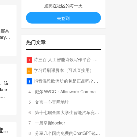
点亮在社区的每一天
去签到
］
象都具
ary对
热门文章
ring
诗三百·人工智能诗歌写作平台_在线作诗机_藏头诗生成器_电脑对联_姓名作诗
1
学习通刷课脚本（可以直接用）
2
抖音温雅欧洲坊的包是正品吗？温雅卖的包为啥那么便宜？
3
象。该
ate
4
戴尔AWCC：Alienware Command Center 故障排除方法，里面附有超全详解呦，快来快来，欢迎观看~
在
5
文言一心官网地址
list
6
第十七届全国大学生智能汽车竞赛全国总决赛参赛队伍奖项公告
7
一篇掌握docker
深度学
8
分享几个国内免费的ChatGPT镜像网址(亲测有效-4月25日更新)