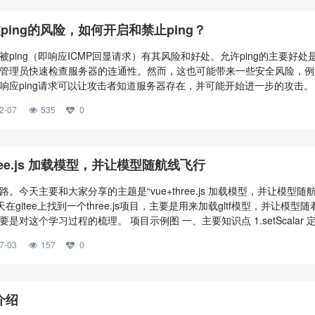
ping的风险，如何开启和禁止ping？
被ping（即响应ICMP回显请求）有其风险和好处。允许ping的主要好处
管理员快速检查服务器的连通性。然而，这也可能带来一些安全风险，例
响应ping请求可以让攻击者知道服务器存在，并可能开始进一步的攻击。
(DDoS)攻击：攻击者可以利用大量的ping请求来淹没服务器，导致拒绝
2-07
535
0
ping的操作取决于操作系统和网络设备的配置。以下是一些常见平台上的
同的Linux服务器中开启和禁止ping（即响应ICMP回显请
hree.js 加载模型，并让模型随航线飞行
。今天主要和大家分享的主题是“vue+three.js 加载模型，并让模型随
天在gitee上找到一个three.js项目，主要是用来加载gltf模型，并让模型随
是对这个学习过程的梳理。 项目示例图 一、主要知识点 1.setScalar 
EE.Vector3中的x、y、z设置为相同的标量。 属性列表 列表说明 2.turbid
7-03
157
0
度，模糊不清的程度。在计算机图形学中，turbidity 常用于模拟大气散射
n介绍