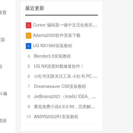
最近更新
设置
Cursor 编辑器一键中文汉化相关文件
1
Adams2020软件安装下载
2
它提
UG NX1980安装教程
3
4
Blender3.5安装教程
5
UG NX深度卸载修复软件！
程
6
小红书无限关注工具 小红书 PC 端批量关注引流工具
7
Dreamweaver CS5安装教程
QL编
8
JetBrains2021（IntelliJ IDEA、Pycharm、PhpStorm、Rider……）安装教程
9
番茄免费小说4.9.0.99，完美解锁VIP特权！
10
ANSYS2022R1安装教程
错误