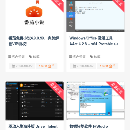
会员免费
会员免费
番茄免费小说4.9.0.99，完美解
Windows/Office 激活工具
锁VIP特权！
AAct 4.2.8 + x64 Protable 中文
免费版
综合资源
破解
综合资源
破解
2026-06-27
10.00 金币
2026-06-07
10.00 金币
会员免费
会员免费
驱动人生海外版 Driver Talent
数据恢复软件 R-Studio