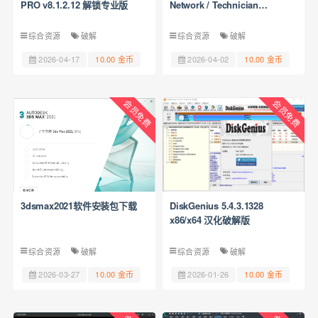
PRO v8.1.2.12 解锁专业版
Network / Technician
v9.1.191039 中文绿色版
综合资源
破解
综合资源
破解
2026-04-17
10.00 金币
2026-04-02
10.00 金币
会员免费
会员免费
3dsmax2021软件安装包下载
DiskGenius 5.4.3.1328
x86/x64 汉化破解版
综合资源
破解
综合资源
破解
2026-03-27
10.00 金币
2026-01-26
10.00 金币