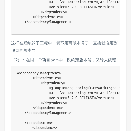
<
artifactId
>
spring-core
</
artifactId
>
<
version
>
5.2.0.RELEASE
</
version
>
</
dependency
>
</
dependencies
>
</
dependencyManagement
>
这样在后续的子工程中，就不用写版本号了，直接就沿用副
项目的版本号
（2）：在同一个项目pom中，既约定版本号，又导入依赖
<
dependencyManagement
>
<
dependencies
>
<
dependency
>
<
groupId
>
org.springframework
</
groupId
>
<
artifactId
>
spring-core
</
artifactId
>
<
version
>
5.2.0.RELEASE
</
version
>
</
dependency
>
</
dependencies
>
</
dependencyManagement
>
<
dependencies
>
<
dependency
>