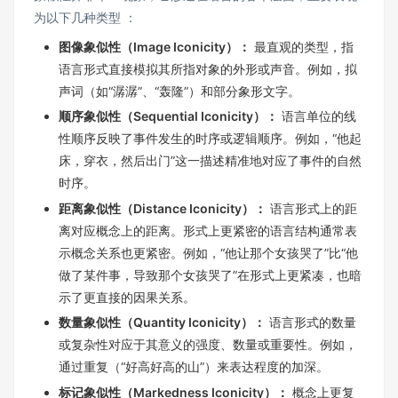
为以下几种类型 ：
图像象似性（Image Iconicity）：
最直观的类型，指
语言形式直接模拟其所指对象的外形或声音。例如，拟
声词（如“潺潺”、“轰隆”）和部分象形文字。
顺序象似性（Sequential Iconicity）：
语言单位的线
性顺序反映了事件发生的时序或逻辑顺序。例如，“他起
床，穿衣，然后出门”这一描述精准地对应了事件的自然
时序。
距离象似性（Distance Iconicity）：
语言形式上的距
离对应概念上的距离。形式上更紧密的语言结构通常表
示概念关系也更紧密。例如，“他让那个女孩哭了”比“他
做了某件事，导致那个女孩哭了”在形式上更紧凑，也暗
示了更直接的因果关系。
数量象似性（Quantity Iconicity）：
语言形式的数量
或复杂性对应于其意义的强度、数量或重要性。例如，
通过重复（“好高好高的山”）来表达程度的加深。
标记象似性（Markedness Iconicity）：
概念上更复