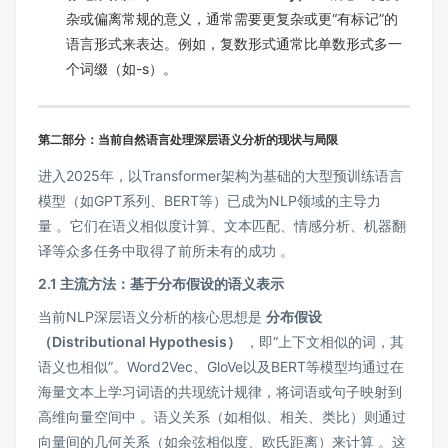
杂或偏离常规的意义，通常需要更复杂或更“有标记”的
语言形式来表达。例如，复数形式通常比单数形式多一
个词缀（如-s）。
第二部分：当前自然语言处理深层语义分析的现状与局限
进入2025年，以Transformer架构为基础的大型预训练语言
模型（如GPT系列、BERT等）已成为NLP领域的主导力
量 。它们在语义相似度计算、文本匹配、情感分析、机器翻
译等众多任务中取得了前所未有的成功 。
2.1 主流方法：基于分布假设的语义表示
当前NLP深层语义分析的核心思想是
分布假设
（Distributional Hypothesis）
，即“上下文相似的词，其
语义也相似”。Word2Vec、GloVe以及BERT等模型均通过在
海量文本上学习词语的共现统计规律，将词语或句子映射到
高维向量空间中 。语义关系（如相似、相关、类比）则通过
向量间的几何关系（如余弦相似度、欧氏距离）来计算 。这