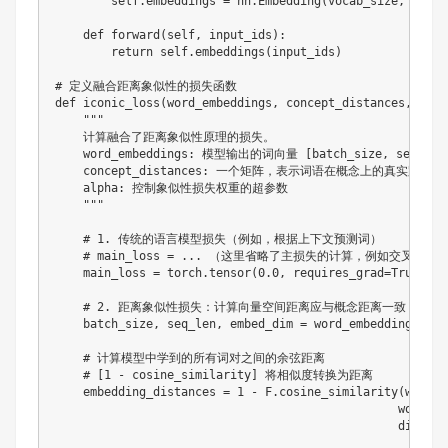
        self.embeddings = nn.Embedding(vocab_size, embedd
    def forward(self, input_ids):

        return self.embeddings(input_ids)

# 定义融合距离象似性的损失函数

def iconic_loss(word_embeddings, concept_distances, alpha
    """

    计算融合了距离象似性原理的损失。

    word_embeddings: 模型输出的词向量 [batch_size, seq_len, 
    concept_distances: 一个矩阵，表示词语在概念上的真实距离 [batch
    alpha: 控制象似性损失权重的超参数

    """

    # 1. 传统的语言模型损失（例如，根据上下文预测词）

    # main_loss = ... （这里省略了主损失的计算，例如交叉熵损失
    main_loss = torch.tensor(0.0, requires_grad=True) #
    # 2. 距离象似性损失：计算向量空间距离应与概念距离一致

    batch_size, seq_len, embed_dim = word_embeddings.shap
    # 计算模型中学到的所有词对之间的余弦距离

    # [1 - cosine_similarity] 将相似度转换为距离

    embedding_distances = 1 - F.cosine_similarity(word_e
                                                 word_em
                                                 dim=-1)
