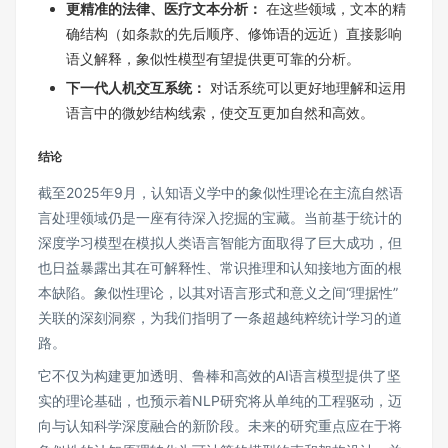
更精准的法律、医疗文本分析：
在这些领域，文本的精
确结构（如条款的先后顺序、修饰语的远近）直接影响
语义解释，象似性模型有望提供更可靠的分析。
下一代人机交互系统：
对话系统可以更好地理解和运用
语言中的微妙结构线索，使交互更加自然和高效。
结论
截至2025年9月，认知语义学中的象似性理论在主流自然语
言处理领域仍是一座有待深入挖掘的宝藏。当前基于统计的
深度学习模型在模拟人类语言智能方面取得了巨大成功，但
也日益暴露出其在可解释性、常识推理和认知接地方面的根
本缺陷。象似性理论，以其对语言形式和意义之间“理据性”
关联的深刻洞察，为我们指明了一条超越纯粹统计学习的道
路。
它不仅为构建更加透明、鲁棒和高效的AI语言模型提供了坚
实的理论基础，也预示着NLP研究将从单纯的工程驱动，迈
向与认知科学深度融合的新阶段。未来的研究重点应在于将