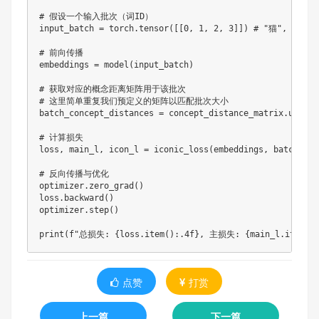
# 假设一个输入批次（词ID）

input_batch = torch.tensor([[0, 1, 2, 3]]) # "猫", "动
# 前向传播

embeddings = model(input_batch)

# 获取对应的概念距离矩阵用于该批次

# 这里简单重复我们预定义的矩阵以匹配批次大小

batch_concept_distances = concept_distance_matrix.unsque
# 计算损失

loss, main_l, icon_l = iconic_loss(embeddings, batch_con
# 反向传播与优化

optimizer.zero_grad()

loss.backward()

optimizer.step()

print(f"总损失: {loss.item():.4f}, 主损失: {main_l.item()
点赞
打赏
上一篇
下一篇