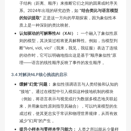
子结构（距离、顺序）来推断它们之间的因果或时序关
系。2024年出现的研究趋势，如
“结合类比与语言模型
的知识提取”
正是这一方向的早期探索，因为象似性本
质上是一种深刻的类比映射。
认知驱动的可解释性AI（XAI）：
一个融入了象似性原
则的模型，其决策过程将更具解释性。例如，当模型判
断“Veni, vidi, vici”（我来，我见，我征服）表达了连续
的动作时，它可以明确地指出这是基于“顺序象似性”原
理——语言的线性顺序反映了事件的发生顺序 。
3.4 对解决NLP核心挑战的启示
缓解“幻觉”问题：
象似性强调语言与人类经验和认知的
“接地” 。通过在模型中引入模拟这种接地机制的模块
（例如，将语言表示与视觉或行为数据多模态地关联起
来，并用象似性原则指导其融合），可以约束模型的生
成过程，使其更忠实于常识和物理世界规律，从而有效
减少“幻局”的产生 。
提升小样本与零样本学习能力：
人类之所以能从少量样