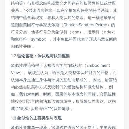
结构等）与其概念结构或意义之间存在的映照性相似或对应
关系 。它强调语言并非一套完全抽象和任意的符号系统，其
结构中蕴含着现实世界和人类认知的烙印。这一概念最早可
追溯至美国符号学家皮尔斯（Charles Sanders Peirce）的
符号分类，他将符号分为象似符（icon）、指示符（index）
和象征符（symbol），其中象似符即代表了形式与意义间的
相似性关联 。
1.2 理论基础：体认观与认知框架
象似性理论植根于认知语言学的“体认观”（Embodiment
View）。该观点认为，语言是人类整体认知能力的产物，而
认知本身是通过身体与环境的互动而形成的 。因此，语言结
构必然会以某种方式反映我们的经验结构和概念结构 。例
如，我们对空间、时间、因果等基本概念的理解，会系统性
地投射到语言的句法和语篇组织中，形成象似性表达。这构
成了“现实-认知-语言”的认知链条 。
1.3 象似性的主要类型与表现
象似性并非单一现象，它渗透在语言的各个层面，主要表现