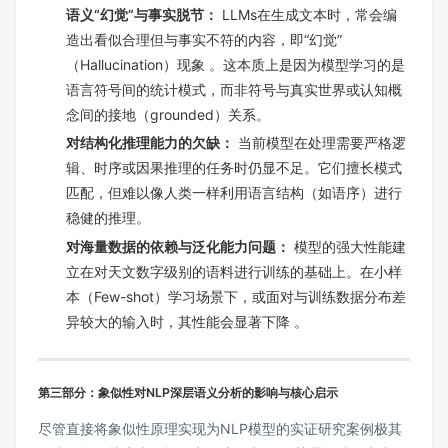
语义“幻觉”与事实脱节：
LLMs在生成文本时，常会编
造出看似合理但与事实不符的内容，即“幻觉”
（Hallucination）现象 。这本质上是因为模型学习的是
语言符号间的统计模式，而非符号与真实世界或认知概
念间的接地（grounded）关系。
对结构化推理能力的欠缺：
当前模型在处理需要严格逻
辑、时序或因果推理的任务时仍显不足。它们擅长模式
匹配，但难以像人类一样利用语言结构（如语序）进行
稳健的推理。
对海量数据的依赖与泛化能力问题：
模型的强大性能建
立在对天文数字级别的语料进行训练的基础上。在小样
本（Few-shot）学习场景下，或面对与训练数据分布差
异较大的输入时，其性能会显著下降 。
第三部分：象似性对NLP深层语义分析的影响与核心启示
尽管直接将象似性原理实现为NLP模型的实证研究案例极其