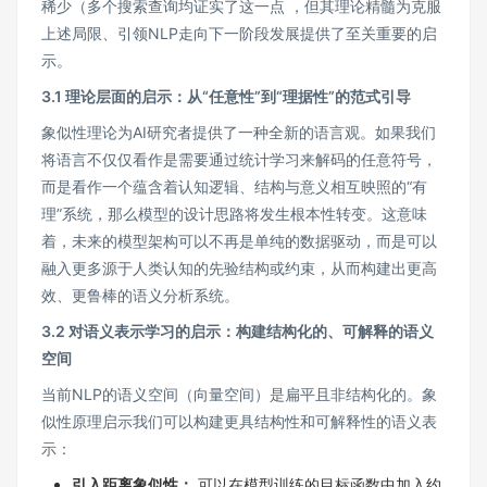
稀少（多个搜索查询均证实了这一点 ，但其理论精髓为克服
上述局限、引领NLP走向下一阶段发展提供了至关重要的启
示。
3.1 理论层面的启示：从“任意性”到“理据性”的范式引导
象似性理论为AI研究者提供了一种全新的语言观。如果我们
将语言不仅仅看作是需要通过统计学习来解码的任意符号，
而是看作一个蕴含着认知逻辑、结构与意义相互映照的“有
理”系统，那么模型的设计思路将发生根本性转变。这意味
着，未来的模型架构可以不再是单纯的数据驱动，而是可以
融入更多源于人类认知的先验结构或约束，从而构建出更高
效、更鲁棒的语义分析系统。
3.2 对语义表示学习的启示：构建结构化的、可解释的语义
空间
当前NLP的语义空间（向量空间）是扁平且非结构化的。象
似性原理启示我们可以构建更具结构性和可解释性的语义表
示：
引入距离象似性：
可以在模型训练的目标函数中加入约