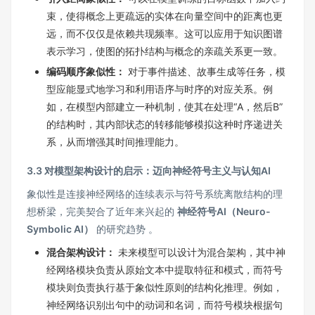
束，使得概念上更疏远的实体在向量空间中的距离也更
远，而不仅仅是依赖共现频率。这可以应用于知识图谱
表示学习，使图的拓扑结构与概念的亲疏关系更一致。
编码顺序象似性：
对于事件描述、故事生成等任务，模
型应能显式地学习和利用语序与时序的对应关系。例
如，在模型内部建立一种机制，使其在处理“A，然后B”
的结构时，其内部状态的转移能够模拟这种时序递进关
系，从而增强其时间推理能力。
3.3 对模型架构设计的启示：迈向神经符号主义与认知AI
象似性是连接神经网络的连续表示与符号系统离散结构的理
想桥梁，完美契合了近年来兴起的
神经符号AI（Neuro-
Symbolic AI）
的研究趋势 。
混合架构设计：
未来模型可以设计为混合架构，其中神
经网络模块负责从原始文本中提取特征和模式，而符号
模块则负责执行基于象似性原则的结构化推理。例如，
神经网络识别出句中的动词和名词，而符号模块根据句