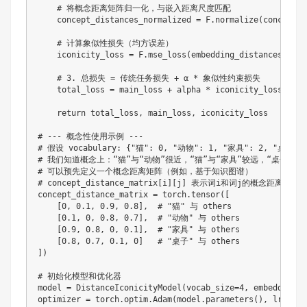
    # 将概念距离矩阵归一化，与嵌入距离尺度匹配

    concept_distances_normalized = F.normalize(concept_d
    # 计算象似性损失（均方误差）

    iconicity_loss = F.mse_loss(embedding_distances, con
    # 3. 总损失 = 传统任务损失 + α * 象似性约束损失

    total_loss = main_loss + alpha * iconicity_loss

    return total_loss, main_loss, iconicity_loss

# --- 概念性使用示例 ---

# 假设 vocabulary: {"猫": 0, "动物": 1, "家具": 2, "桌子": 
# 我们知道概念上：“猫”与“动物”很近，“猫”与“家具”较远，“桌子”与“
# 可以预先定义一个概念距离矩阵（例如，基于知识图谱）

# concept_distance_matrix[i][j] 表示词i和词j的概念距离

concept_distance_matrix = torch.tensor([

    [0, 0.1, 0.9, 0.8],  # "猫" 与 others

    [0.1, 0, 0.8, 0.7],  # "动物" 与 others

    [0.9, 0.8, 0, 0.1],  # "家具" 与 others

    [0.8, 0.7, 0.1, 0]   # "桌子" 与 others

])

# 初始化模型和优化器

model = DistanceIconicityModel(vocab_size=4, embedding_di
optimizer = torch.optim.Adam(model.parameters(), lr=0.001