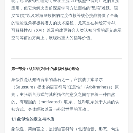
现，尽管象似性理论尚未在主流NLP模型中得到广泛的直接
应用，但它为解决当前深度学习方法面临的“黑箱”难题、语
义“幻觉”以及对海量数据的过度依赖等核心挑战提供了全新
的理论视角和极具潜力的技术路径，尤其是在神经符号AI、
可解释性AI（XAI）以及构建更符合人类认知习惯的语义表示
空间等前沿方向上，展现出重大的指导价值。
第一部分：认知语义学中的象似性核心理论
象似性是认知语言学的基石之一，它挑战了索绪尔
（Saussure）提出的语言符号“任意性”（Arbitrariness）原
则，主张语言形式与其所指代的意义之间存在着一种自然
的、有理据的（motivated）联系 。这种联系源于人类的认
知方式、身体经验以及与外部世界的互动 。
1.1 象似性的定义与本质
象似性，简而言之，是指语言符号（包括语音、形态、句法