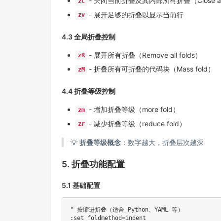
- 关闭当前折叠及其内部所有折叠（Close al
zC
- 展开足够的折叠以显示当前行
zv
4.3 全局折叠控制
- 展开所有折叠（Remove all folds）
zR
- 折叠所有可折叠的代码块（Mass fold）
zM
4.4 折叠等级控制
- 增加折叠等级（more fold）
zm
- 减少折叠等级（reduce fold）
zr
💡
折叠等级概念
：数字越大，折叠层次越深
5. 折叠功能配置
5.1 基础配置
" 按缩进折叠（适合 Python、YAML 等）

:set foldmethod=indent
