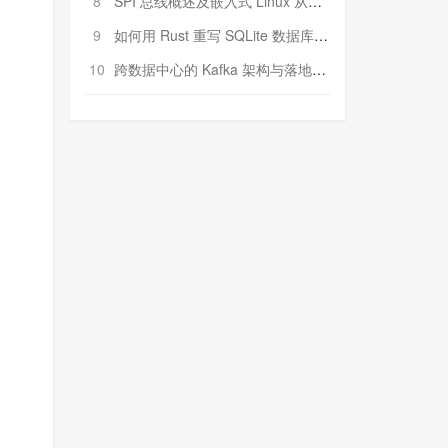
8
SPI 总线概述及嵌入式 Linux 从属 SPI 设备驱动程序开发（第二部分，实践）
9
如何用 Rust 重写 SQLite 数据库（二）:是否有市场空间？
10
跨数据中心的 Kafka 架构与落地实战