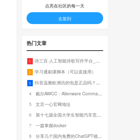
点亮在社区的每一天
去签到
热门文章
诗三百·人工智能诗歌写作平台_在线作诗机_藏头诗生成器_电脑对联_姓名作诗
1
学习通刷课脚本（可以直接用）
2
抖音温雅欧洲坊的包是正品吗？温雅卖的包为啥那么便宜？
3
4
戴尔AWCC：Alienware Command Center 故障排除方法，里面附有超全详解呦，快来快来，欢迎观看~
5
文言一心官网地址
6
第十七届全国大学生智能汽车竞赛全国总决赛参赛队伍奖项公告
7
一篇掌握docker
8
分享几个国内免费的ChatGPT镜像网址(亲测有效-4月25日更新)