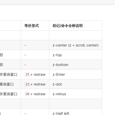
等价形式
助记/命令全称说明
-
z-center (z = scroll, center)
部
-
z-top
部
-
z-bottom
并重画窗口
+ redraw
z-Enter
zt
重画窗口
+ redraw
z-dot
zz
并重画窗口
+ redraw
z-minus
zb
）
-
z-Half left