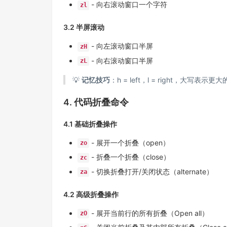
- 向右滚动窗口一个字符
zl
3.2 半屏滚动
- 向左滚动窗口半屏
zH
- 向右滚动窗口半屏
zL
💡
记忆技巧
：h = left，l = right，大写表示
4. 代码折叠命令
4.1 基础折叠操作
- 展开一个折叠（open）
zo
- 折叠一个折叠（close）
zc
- 切换折叠打开/关闭状态（alternate）
za
4.2 高级折叠操作
- 展开当前行的所有折叠（Open all）
zO