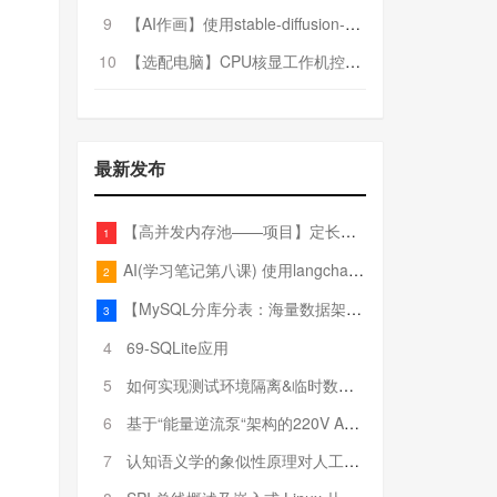
9
【AI作画】使用stable-diffusion-webui搭建AI作画平台
10
【选配电脑】CPU核显工作机控制预算5000
最新发布
【高并发内存池——项目】定长内存池——开胃小菜
1
AI(学习笔记第八课) 使用langchain的embedding models
2
【MySQL分库分表：海量数据架构的终极解决方案】
3
4
69-SQLite应用
5
如何实现测试环境隔离&临时数据库（pytest+SQLite）
6
基于“能量逆流泵“架构的220V AC至20V DC 300W高效电源设计
7
认知语义学的象似性原理对人工智能自然语言处理深层语义分析的影响与启示