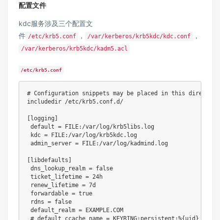
配置文件
kdc服务涉及三个配置文
件
，
，
/etc/krb5.conf
/var/kerberos/krb5kdc/kdc.conf
/var/kerberos/krb5kdc/kadm5.acl
/etc/krb5.conf
# Configuration snippets may be placed in this directory 
includedir /etc/krb5.conf.d/

[logging]

 default = FILE:/var/log/krb5libs.log

 kdc = FILE:/var/log/krb5kdc.log

 admin_server = FILE:/var/log/kadmind.log

[libdefaults]

 dns_lookup_realm = false

 ticket_lifetime = 24h

 renew_lifetime = 7d

 forwardable = true

 rdns = false

 default_realm = EXAMPLE.COM

 # default_ccache_name = KEYRING:persistent:%{uid}
