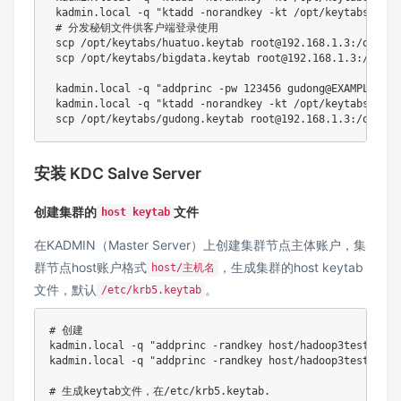
 kadmin.local 
-q
"ktadd -norandkey -kt /opt/keytabs/huat
# 分发秘钥文件供客户端登录使用
scp
 /opt/keytabs/huatuo.keytab root@192.168.1.3:/opt/ke
scp
 /opt/keytabs/bigdata.keytab root@192.168.1.3:/opt/k
 kadmin.local 
-q
"addprinc -pw 123456 gudong@EXAMPLE.COM
 kadmin.local 
-q
"ktadd -norandkey -kt /opt/keytabs/gudo
scp
安装 KDC Salve Server
创建集群的
文件
host keytab
在KADMIN（Master Server）上创建集群节点主体账户，集
群节点host账户格式
，生成集群的host keytab
host/主机名
文件，默认
。
/etc/krb5.keytab
# 创建
kadmin.local 
-q
"addprinc -randkey host/hadoop3test1-06.
kadmin.local 
-q
"addprinc -randkey host/hadoop3test1-07.
# 生成keytab文件，在/etc/krb5.keytab.