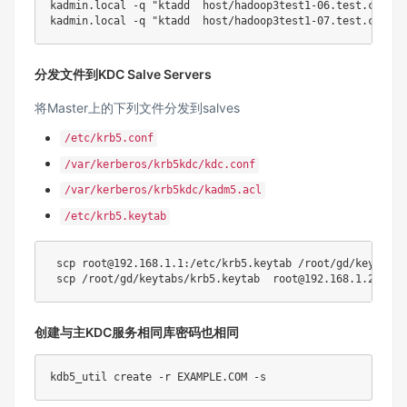
kadmin.local 
-q
"ktadd  host/hadoop3test1-06.test.com"
;
kadmin.local 
-q
"ktadd  host/hadoop3test1-07.test.com"
;
分发文件到KDC Salve Servers
将Master上的下列文件分发到salves
/etc/krb5.conf
/var/kerberos/krb5kdc/kdc.conf
/var/kerberos/krb5kdc/kadm5.acl
/etc/krb5.keytab
scp
 root@192.168.1.1:/etc/krb5.keytab /root/gd/keytabs

scp
创建与主KDC服务相同库密码也相同
kdb5_util create 
-r
 EXAMPLE.COM 
-s