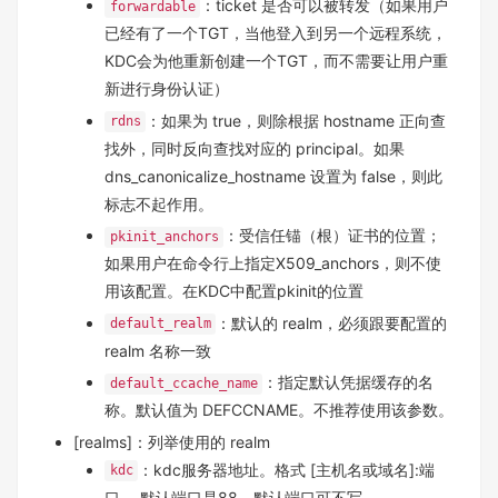
：ticket 是否可以被转发（如果用户
forwardable
已经有了一个TGT，当他登入到另一个远程系统，
KDC会为他重新创建一个TGT，而不需要让用户重
新进行身份认证）
：如果为 true，则除根据 hostname 正向查
rdns
找外，同时反向查找对应的 principal。如果
dns_canonicalize_hostname 设置为 false，则此
标志不起作用。
：受信任锚（根）证书的位置；
pkinit_anchors
如果用户在命令行上指定X509_anchors，则不使
用该配置。在KDC中配置pkinit的位置
：默认的 realm，必须跟要配置的
default_realm
realm 名称一致
：指定默认凭据缓存的名
default_ccache_name
称。默认值为 DEFCCNAME。不推荐使用该参数。
[realms]：列举使用的 realm
：kdc服务器地址。格式 [主机名或域名]:端
kdc
口， 默认端口是88，默认端口可不写