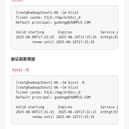
klist
[
root@hadoop3test1-06 ~
]
# klist
Ticket cache: FILE:/tmp/krb5cc_0

Default principal: gudong@EXAMPLE.COM

2025
-06-09T17:25:35  
2025
-06-10T17:25:35  krbtgt/EXAMPLE
        renew 
until
2025
验证刷新票据
kinit -R
[
root@hadoop3test1-06 ~
]
# kinit -R
[
root@hadoop3test1-06 ~
]
# klist
Ticket cache: FILE:/tmp/krb5cc_0

Default principal: gudong@EXAMPLE.COM

2025
-06-09T17:31:21  
2025
-06-10T17:31:21  krbtgt/EXAMPLE
        renew 
until
2025