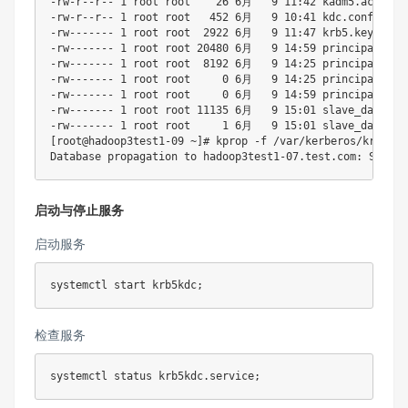
-rw-r--r-- 
1
 root root    
26
6
月   
9
11
:42 kadm5.acl

-rw-r--r-- 
1
 root root   
452
6
月   
9
10
:41 kdc.conf

-rw------- 
1
 root root  
2922
6
月   
9
11
:47 krb5.keytab

-rw------- 
1
 root root 
20480
6
月   
9
14
:59 principal

-rw------- 
1
 root root  
8192
6
月   
9
14
:25 principal.kadm
-rw------- 
1
 root root     
0
6
月   
9
14
:25 principal.kadm
-rw------- 
1
 root root     
0
6
月   
9
14
:59 principal.ok

-rw------- 
1
 root root 
11135
6
月   
9
15
:01 slave_datatran
-rw------- 
1
 root root     
1
6
月   
9
15
[
root@hadoop3test1-09 ~
]
# kprop -f /var/kerberos/krb5kdc
启动与停止服务
启动服务
systemctl start krb5kdc
;
检查服务
systemctl status krb5kdc.service
;