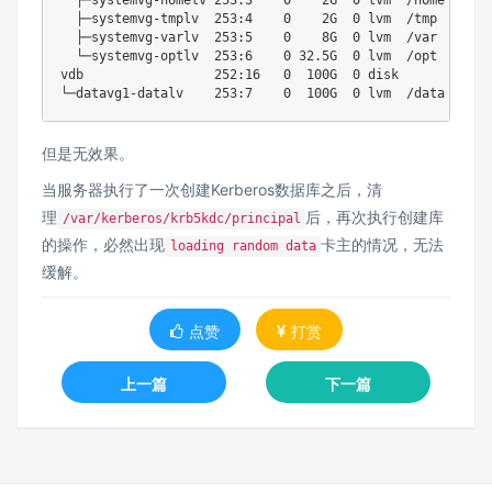
  ├─systemvg-homelv 
253
:3    
0
    2G  
0
 lvm  /home

  ├─systemvg-tmplv  
253
:4    
0
    2G  
0
 lvm  /tmp

  ├─systemvg-varlv  
253
:5    
0
    8G  
0
 lvm  /var

  └─systemvg-optlv  
253
:6    
0
32
.5G  
0
 lvm  /opt

vdb                 
252
:16   
0
  100G  
0
 disk 

└─datavg1-datalv    
253
:7    
0
  100G  
0
但是无效果。
当服务器执行了一次创建Kerberos数据库之后，清
理
后，再次执行创建库
/var/kerberos/krb5kdc/principal
的操作，必然出现
卡主的情况，无法
loading random data
缓解。
点赞
打赏
上一篇
下一篇