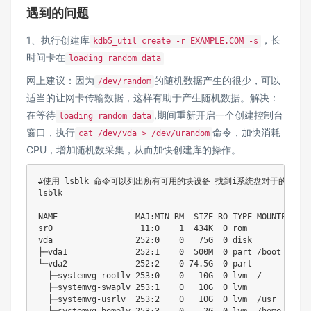
遇到的问题
1、执行创建库
，长
kdb5_util create -r EXAMPLE.COM -s
时间卡在
loading random data
网上建议：因为
的随机数据产生的很少，可以
/dev/random
适当的让网卡传输数据，这样有助于产生随机数据。解决：
在等待
,期间重新开启一个创建控制台
loading random data
窗口，执行
命令，加快消耗
cat /dev/vda > /dev/urandom
CPU，增加随机数采集，从而加快创建库的操作。
#使用 lsblk 命令可以列出所有可用的块设备 找到i系统盘对于的块名
lsblk

NAME                MAJ:MIN RM  SIZE RO TYPE MOUNTPOINT

sr0                  
11
:0    
1
  434K  
0
 rom  

vda                 
252
:0    
0
   75G  
0
 disk 

├─vda1              
252
:1    
0
  500M  
0
 part /boot

└─vda2              
252
:2    
0
74
.5G  
0
 part 

  ├─systemvg-rootlv 
253
:0    
0
   10G  
0
 lvm  /

  ├─systemvg-swaplv 
253
:1    
0
   10G  
0
 lvm  

  ├─systemvg-usrlv  
253
:2    
0
   10G  
0
 lvm  /usr
