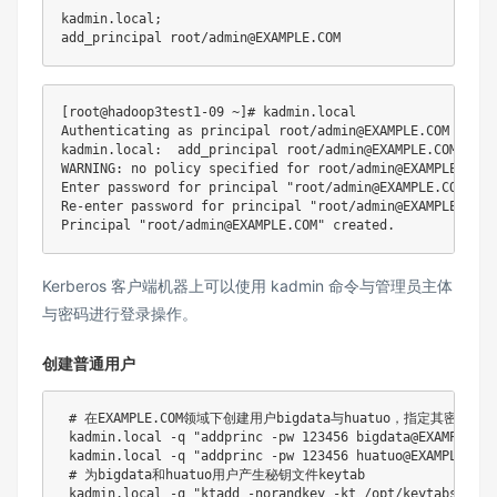
kadmin.local
;
[
root@hadoop3test1-09 ~
]
# kadmin.local
Authenticating as principal root/admin@EXAMPLE.COM with p
kadmin.local:  add_principal root/admin@EXAMPLE.COM

WARNING: no policy specified 
for
 root/admin@EXAMPLE.COM
;
Enter password 
for
 principal 
"root/admin@EXAMPLE.COM"
:
Re-enter password 
for
 principal 
"root/admin@EXAMPLE.COM"
Principal 
"root/admin@EXAMPLE.COM"
Kerberos 客户端机器上可以使用 kadmin 命令与管理员主体
与密码进行登录操作。
创建普通用户
# 在EXAMPLE.COM领域下创建用户bigdata与huatuo，指定其密码为12
 kadmin.local 
-q
"addprinc -pw 123456 bigdata@EXAMPLE.CO
 kadmin.local 
-q
"addprinc -pw 123456 huatuo@EXAMPLE.COM
# 为bigdata和huatuo用户产生秘钥文件keytab
 kadmin.local 
-q
"ktadd -norandkey -kt /opt/keytabs/bigd