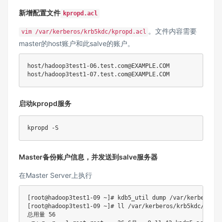
新增配置文件
kpropd.acl
。文件内容需要
vim /var/kerberos/krb5kdc/kpropd.acl
master的host账户和此salve的账户。
host/hadoop3test1-06.test.com@EXAMPLE.COM

启动kpropd服务
kpropd 
-S
Master备份账户信息，并发送到salve服务器
在Master Server上执行
[
root@hadoop3test1-09 ~
]
# kdb5_util dump /var/kerberos/k
[
root@hadoop3test1-09 ~
]
# ll /var/kerberos/krb5kdc/
总用量 
56