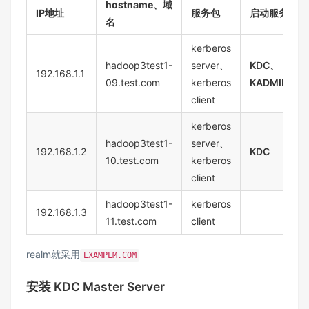
hostname、域
IP地址
服务包
启动服务
名
kerberos
hadoop3test1-
server、
KDC、
192.168.1.1
09.test.com
kerberos
KADMIN
client
kerberos
hadoop3test1-
server、
192.168.1.2
KDC
10.test.com
kerberos
client
hadoop3test1-
kerberos
192.168.1.3
11.test.com
client
realm就采用
EXAMPLM.COM
安装 KDC Master Server