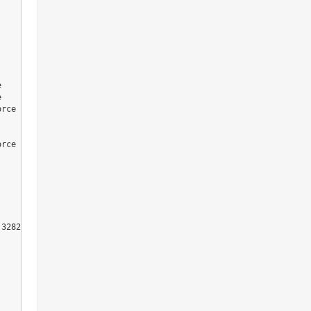




rce

rce

32822/x64/Microsoft.VC143.CRT"'
