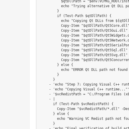
          $qtDllPath = "$env:VCPKG_ROOT/inst
          echo "Trying alternative Qt DLL pa
        }

        if (Test-Path $qtDllPath) {

          echo "Copying Qt DLLs from ${qtDll
          Copy-Item "$qtDllPath/Qt5Core.dll"
          Copy-Item "$qtDllPath/Qt5Gui.dll" 
          Copy-Item "$qtDllPath/Qt5Widgets.d
          Copy-Item "$qtDllPath/Qt5Network.d
          Copy-Item "$qtDllPath/Qt5SerialPor
          Copy-Item "$qtDllPath/Qt5Sql.dll" 
          Copy-Item "$qtDllPath/Qt5Svg.dll" 
          Copy-Item "$qtDllPath/Qt5Concurren
        } else {

          echo "ERROR Qt DLL path not found 
        }

      }

    - 'echo "Step 7: Copying Visual C++ runt
    - 'echo "Copying Visual C++ runtime..."'
    - '$vcRedistPath = "C:/Program Files (x8
    - |

      if (Test-Path $vcRedistPath) {

        Copy-Item "$vcRedistPath/*.dll" -Des
      } else {

        echo "Warning VC Redist path not fou
      }

    - 'echo "Final verification of build art