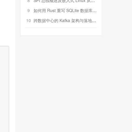
8
SPI 总线概述及嵌入式 Linux 从属 SPI 设备驱动程序开发（第二部分，实践）
9
如何用 Rust 重写 SQLite 数据库（二）:是否有市场空间？
10
跨数据中心的 Kafka 架构与落地实战