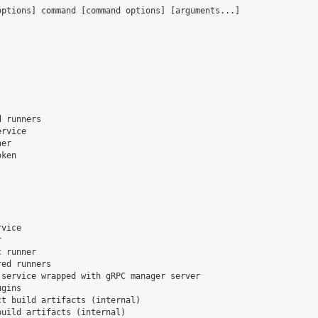
ptions] command [command options] [arguments...]

 runners

rvice

er

ken

vice



 runner

ed runners

service wrapped with gRPC manager server

gins

t build artifacts (internal)

uild artifacts (internal)
