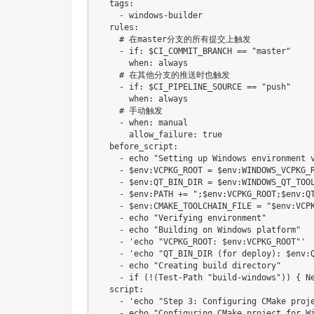
  tags:

    - windows-builder

  rules:

    # 在master分支的所有提交上触发

    - if: $CI_COMMIT_BRANCH == "master"

      when: always

    # 在其他分支的推送时也触发

    - if: $CI_PIPELINE_SOURCE == "push"

      when: always

    # 手动触发

    - when: manual

      allow_failure: true

  before_script:

    - echo "Setting up Windows environment v
    - $env:VCPKG_ROOT = $env:WINDOWS_VCPKG_R
    - $env:QT_BIN_DIR = $env:WINDOWS_QT_TOOL
    - $env:PATH += ";$env:VCPKG_ROOT;$env:QT
    - $env:CMAKE_TOOLCHAIN_FILE = "$env:VCPK
    - echo "Verifying environment"

    - echo "Building on Windows platform"

    - 'echo "VCPKG_ROOT: $env:VCPKG_ROOT"'

    - 'echo "QT_BIN_DIR (for deploy): $env:Q
    - echo "Creating build directory"

    - if (!(Test-Path "build-windows")) { Ne
  script:

    - 'echo "Step 3: Configuring CMake proje
    - echo "Configuring CMake project for Wi