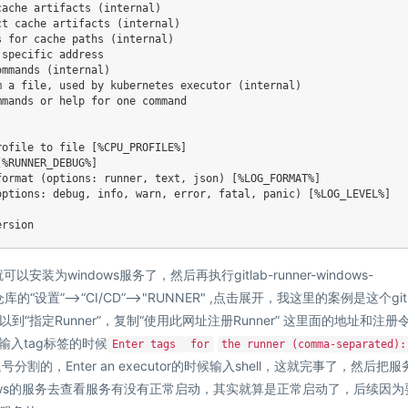
ache artifacts (internal)

t cache artifacts (internal)

 for cache paths (internal)

specific address

mmands (internal)

 a file, used by kubernetes executor (internal)

mands or help for one command

ofile to file [%CPU_PROFILE%]

%RUNNER_DEBUG%]

ormat (options: runner, text, json) [%LOG_FORMAT%]

ptions: debug, info, warn, error, fatal, panic) [%LOG_LEVEL%]

ersion
tall 就可以安装为windows服务了，然后再执行gitlab-runner-windows-
到仓库的“设置”-->“CI/CD”-->"RUNNER" ,点击展开，我这里的案例是这个git
到“指定Runner”，复制“使用此网址注册Runner” 这里面的地址和注册
在输入tag标签的时候
Enter tags
for
the runner (comma-separated):
用逗号分割的，Enter an executor的时候输入shell，这就完事了，然后把
可以打开windows的服务去查看服务有没有正常启动，其实就算是正常启动了，后续因