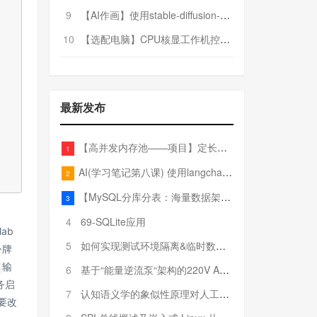
9
【AI作画】使用stable-diffusion-webui搭建AI作画平台
10
【选配电脑】CPU核显工作机控制预算5000
最新发布
【高并发内存池——项目】定长内存池——开胃小菜
1
AI(学习笔记第八课) 使用langchain的embedding models
2
【MySQL分库分表：海量数据架构的终极解决方案】
3
4
69-SQLite应用
lab
5
如何实现测试环境隔离&临时数据库（pytest+SQLite）
令牌
输
6
基于“能量逆流泵“架构的220V AC至20V DC 300W高效电源设计
服务启
7
认知语义学的象似性原理对人工智能自然语言处理深层语义分析的影响与启示
为要改