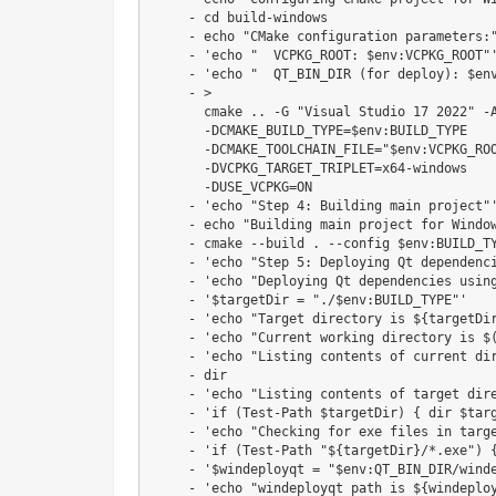
    - cd build-windows

    - echo "CMake configuration parameters:"
    - 'echo "  VCPKG_ROOT: $env:VCPKG_ROOT"'
    - 'echo "  QT_BIN_DIR (for deploy): $env
    - >

      cmake .. -G "Visual Studio 17 2022" -A
      -DCMAKE_BUILD_TYPE=$env:BUILD_TYPE

      -DCMAKE_TOOLCHAIN_FILE="$env:VCPKG_ROO
      -DVCPKG_TARGET_TRIPLET=x64-windows

      -DUSE_VCPKG=ON

    - 'echo "Step 4: Building main project"'
    - echo "Building main project for Window
    - cmake --build . --config $env:BUILD_TY
    - 'echo "Step 5: Deploying Qt dependenci
    - 'echo "Deploying Qt dependencies using
    - '$targetDir = "./$env:BUILD_TYPE"'

    - 'echo "Target directory is ${targetDir
    - 'echo "Current working directory is $(
    - 'echo "Listing contents of current dir
    - dir

    - 'echo "Listing contents of target dire
    - 'if (Test-Path $targetDir) { dir $targ
    - 'echo "Checking for exe files in targe
    - 'if (Test-Path "${targetDir}/*.exe") {
    - '$windeployqt = "$env:QT_BIN_DIR/winde
    - 'echo "windeployqt path is ${windeploy