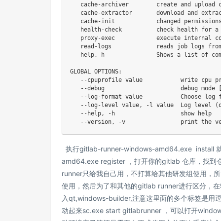
   cache-archiver        create and upload c
   cache-extractor       download and extrac
   cache-init            changed permissions
   health-check          check health for a 
   proxy-exec            execute internal co
   read-logs             reads job logs from
   help, h               Shows a list of com
GLOBAL OPTIONS:

   --cpuprofile value           write cpu pr
   --debug                      debug mode [
   --log-format value           Choose log f
   --log-level value, -l value  Log level (o
   --help, -h                   show help

   --version, -v                print the v
执行gitlab-runner-windows-amd64.exe ins
amd64.exe register ，打开你的gitlab 仓库，找
runner只给我自己用，不打算给其他研发组使用，所以
使用，然后为了和其他的gitlab runner进行区分，
入qt,windows-builder,注意这里面的多个标签是
动起来sc.exe start gitlabrunner ，