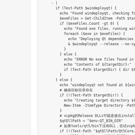
    - |

      if (Test-Path $windeployqt) {

        echo "Found windeployqt, checking fo
        $exeFiles = Get-ChildItem -Path $tar
        if ($exeFiles.Count -gt 0) {

          echo "Found exe files, running win
          foreach ($exe in $exeFiles) {

            echo "Deploying Qt dependencies 
            & $windeployqt --release --no-sy
          }

        } else {

          echo "ERROR No exe files found in 
          echo "Contents of ${targetDir}:"

          if (Test-Path $targetDir) { dir $t
        }

      } else {

        echo "windeployqt not found at ${win
        # 确保目标目录存在

        if (!(Test-Path $targetDir)) {

          echo "Creating target directory ${
          New-Item -ItemType Directory -Path
        }

        # vcpkg的Release DLLs可能直接在install
        $qtDllPath = "$env:QT_BIN_DIR"

        # 如果tools/qt5/bin下没有DLL，尝试vcpk
        if (!(Test-Path "$qtDllPath/Qt5Core.