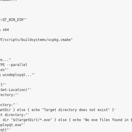




:QT_BIN_DIR"'

 x64

T/scripts/buildsystems/vcpkg.cmake"



s..."

PE --parallel

es"'

 windeployqt..."'

}"'

Get-Location)"'

ectory:"'

ctory:"'

etDir } else { echo "Target directory does not exist" }'

t directory:"'

 dir "${targetDir}/*.exe" } else { echo "No exe files found in $
ployqt.exe"'

qt}"'
