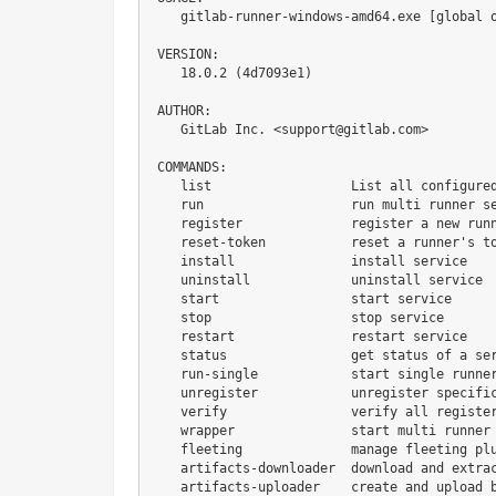
   gitlab-runner-windows-amd64.exe [global o
VERSION:

   18.0.2 (4d7093e1)

AUTHOR:

   GitLab Inc. <support@gitlab.com>

COMMANDS:

   list                  List all configured
   run                   run multi runner se
   register              register a new runn
   reset-token           reset a runner's to
   install               install service

   uninstall             uninstall service

   start                 start service

   stop                  stop service

   restart               restart service

   status                get status of a ser
   run-single            start single runner
   unregister            unregister specific
   verify                verify all register
   wrapper               start multi runner 
   fleeting              manage fleeting plu
   artifacts-downloader  download and extrac
   artifacts-uploader    create and upload b