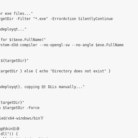
r exe files..."

getDir -Filter "*.exe" -ErrorAction SilentlyContinue

deployqt..."

for $($exe.FullName)"

stem-d3d-compiler --no-opengl-sw --no-angle $exe.FullName

${targetDir}"

argetDir } else { echo "Directory does not exist" }

deployqt}, copying Qt DLLs manually..."

targetDir}"

 $targetDir -Force

ed/x64-windows/bin下

g的bin目录

dll")) {
