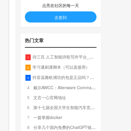
点亮在社区的每一天
去签到
热门文章
诗三百·人工智能诗歌写作平台_在线作诗机_藏头诗生成器_电脑对联_姓名作诗
1
学习通刷课脚本（可以直接用）
2
抖音温雅欧洲坊的包是正品吗？温雅卖的包为啥那么便宜？
3
4
戴尔AWCC：Alienware Command Center 故障排除方法，里面附有超全详解呦，快来快来，欢迎观看~
5
文言一心官网地址
6
第十七届全国大学生智能汽车竞赛全国总决赛参赛队伍奖项公告
7
一篇掌握docker
8
分享几个国内免费的ChatGPT镜像网址(亲测有效-4月25日更新)