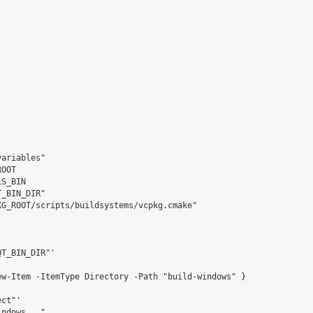
ariables"

OOT

S_BIN

_BIN_DIR"

G_ROOT/scripts/buildsystems/vcpkg.cmake"

T_BIN_DIR"'

w-Item -ItemType Directory -Path "build-windows" }

ct"'

ndows..."
