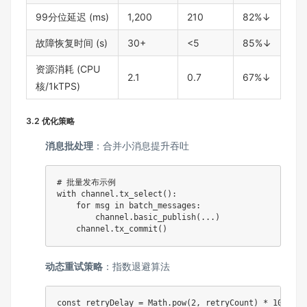
99分位延迟 (ms)
1,200
210
82%↓
故障恢复时间 (s)
30+
<5
85%↓
资源消耗 (CPU
2.1
0.7
67%↓
核/1kTPS)
3.2 优化策略
消息批处理
：合并小消息提升吞吐
# 批量发布示例
with
 channel
.
tx_select
(
)
:
for
 msg 
in
 batch_messages
:
        channel
.
basic_publish
(
.
.
.
)
    channel
.
tx_commit
(
)
动态重试策略
：指数退避算法
const
 retryDelay 
=
 Math
.
pow
(
2
,
 retryCount
)
*
1000
;