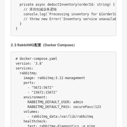
private
async
deductInventory
(
orderId
:
string
)
{
// 库存扣减业务逻辑
console
.
log
(
`
Processing inventory for 
${
orderId
}
`
)
;
// throw new Error('Inventory service unavailable
}
}
2.3 RabbitMQ配置（Docker Compose）
# docker-compose.yaml
version
:
'3.8'
services
:
rabbitmq
:
image
:
 rabbitmq
:
3.12
-
management

ports
:
-
"5672:5672"
-
"15672:15672"
environment
:
RABBITMQ_DEFAULT_USER
:
 admin

RABBITMQ_DEFAULT_PASS
:
 securePass
!123
volumes
:
-
 rabbitmq_data
:
/var/lib/rabbitmq

healthcheck
:
test
:
 rabbitmq
-
diagnostics 
-
q ping
