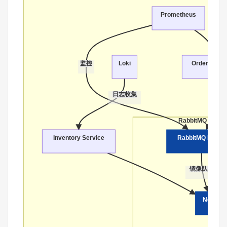
Prometheus
监控
Loki
Order Servi
日志收集
RabbitMQ Cluste
Inventory Service
RabbitMQ Node1
镜像队列
Node2