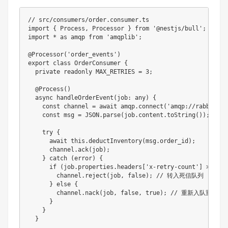
// src/consumers/order.consumer.ts
import
{
 Process
,
 Processor 
}
from
'@nestjs/bull'
;
import
*
as
 amqp 
from
'amqplib'
;
@
Processor
(
'order_events'
)
export
class
OrderConsumer
{
private
readonly
MAX_RETRIES
=
3
;
  @
Process
(
)
async
handleOrderEvent
(
job
:
any
)
{
const
 channel 
=
await
 amqp
.
connect
(
'amqp://rabbitmq'
const
 msg 
=
JSON
.
parse
(
job
.
content
.
toString
(
)
)
;
try
{
await
this
.
deductInventory
(
msg
.
order_id
)
;
      channel
.
ack
(
job
)
;
}
catch
(
error
)
{
if
(
job
.
properties
.
headers
[
'x-retry-count'
]
>=
thi
        channel
.
reject
(
job
,
false
)
;
// 转入死信队列
}
else
{
        channel
.
nack
(
job
,
false
,
true
)
;
// 重新入队重试
}
}
}