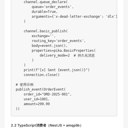
    channel
.
queue_declare
(
        queue
=
'order_events'
,
        durable
=
True
,
        arguments
=
{
'x-dead-letter-exchange'
:
'dlx'
}
)
    channel
.
basic_publish
(
        exchange
=
''
,
        routing_key
=
'order_events'
,
        body
=
event
.
json
(
)
,
        properties
=
pika
.
BasicProperties
(
            delivery_mode
=
2
# 持久化消息
)
)
print
(
f"[x] Sent 
{
event
.
json
(
)
}
"
)
    connection
.
close
(
)
# 使用示例
publish_event
(
OrderEvent
(
    order_id
=
"ORD-2025-001"
,
    user_id
=
1001
,
    amount
=
299.99
)
)
2.2 TypeScript消费者（NestJS + amqplib）