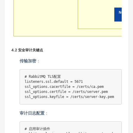
Node3
4.2 安全审计关键点
传输加密
：
# RabbitMQ TLS配置
listeners.ssl.default = 5671

ssl_options.cacertfile = /certs/ca.pem

ssl_options.certfile = /certs/server.pem

ssl_options.keyfile = /certs/server
-
审计日志配置
：
# 启用审计插件