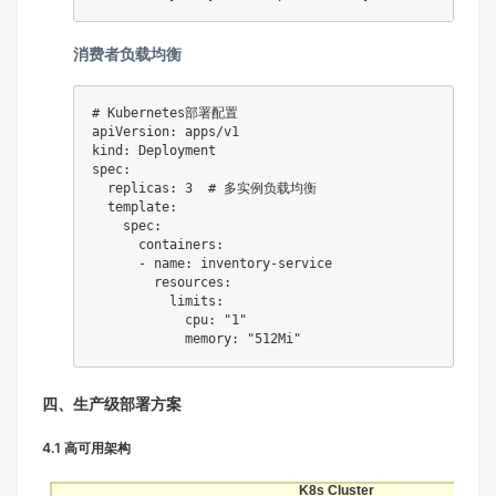
消费者负载均衡
# Kubernetes部署配置
apiVersion
:
kind
:
spec
:
replicas
:
3
# 多实例负载均衡
template
:
spec
:
containers
:
-
name
:
 inventory
-
service

resources
:
limits
:
cpu
:
"1"
memory
:
"512Mi"
四、生产级部署方案
4.1 高可用架构
K8s Cluster