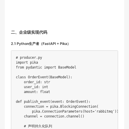
二、企业级实现代码
2.1 Python生产者（FastAPI + Pika）
# producer.py
import
from
 pydantic 
import
 BaseModel

class
OrderEvent
(
BaseModel
)
:
    order_id
:
str
    user_id
:
int
    amount
:
float
def
publish_event
(
event
:
 OrderEvent
)
:
    connection 
=
 pika
.
BlockingConnection
(
        pika
.
ConnectionParameters
(
host
=
'rabbitmq'
)
)
    channel 
=
 connection
.
channel
(
)
# 声明持久化队列