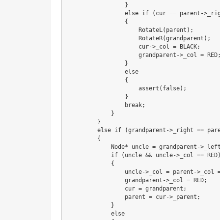
                }

                else if (cur == parent->_rig
                {

                    RotateL(parent);

                    RotateR(grandparent);

                    cur->_col = BLACK;

                    grandparent->_col = RED;
                }

                else

                {

                    assert(false);

                }

                break;

            }

        }

        else if (grandparent->_right == pare
        {

            Node* uncle = grandparent->_left
            if (uncle && uncle->_col == RED)
            {

                uncle->_col = parent->_col =
                grandparent->_col = RED;

                cur = grandparent;

                parent = cur->_parent;

            }

            else
