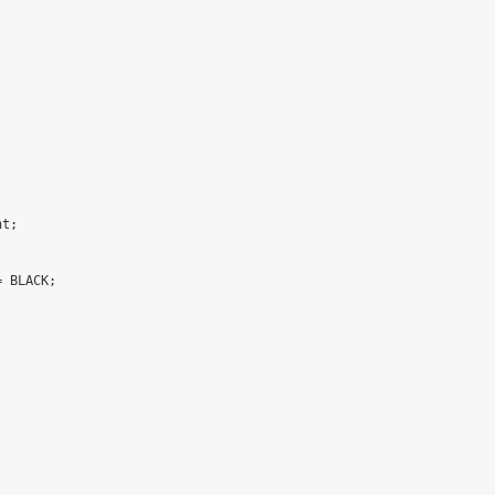


t;



 BLACK;


