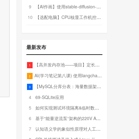
9
【AI作画】使用stable-diffusion-webui搭建AI作画平台
10
【选配电脑】CPU核显工作机控制预算5000
最新发布
【高并发内存池——项目】定长内存池——开胃小菜
1
AI(学习笔记第八课) 使用langchain的embedding models
2
【MySQL分库分表：海量数据架构的终极解决方案】
3
4
69-SQLite应用
5
如何实现测试环境隔离&临时数据库（pytest+SQLite）
6
基于“能量逆流泵“架构的220V AC至20V DC 300W高效电源设计
7
认知语义学的象似性原理对人工智能自然语言处理深层语义分析的影响与启示