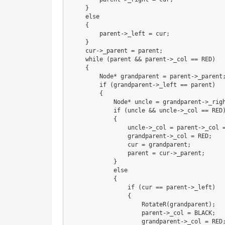
    }

    else

    {

        parent->_left = cur;

    }

    cur->_parent = parent;

    while (parent && parent->_col == RED)

    {

        Node* grandparent = parent->_parent;
        if (grandparent->_left == parent)

        {

            Node* uncle = grandparent->_righ
            if (uncle && uncle->_col == RED)
            {

                uncle->_col = parent->_col =
                grandparent->_col = RED;

                cur = grandparent;

                parent = cur->_parent;

            }

            else

            {

                if (cur == parent->_left)

                {

                    RotateR(grandparent);

                    parent->_col = BLACK;

                    grandparent->_col = RED;