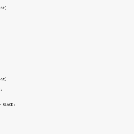
ht)



nt)

;



 BLACK;
