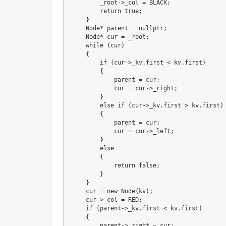
        _root->_col = BLACK;

        return true;

    }

    Node* parent = nullptr;

    Node* cur = _root;

    while (cur)

    {

        if (cur->_kv.first < kv.first)

        {

            parent = cur;

            cur = cur->_right;

        }

        else if (cur->_kv.first > kv.first)

        {

            parent = cur;

            cur = cur->_left;

        }

        else

        {

            return false;

        }

    }

    cur = new Node(kv);

    cur->_col = RED;

    if (parent->_kv.first < kv.first)

    {

        parent->_right = cur;
