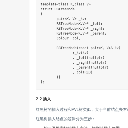
template<class K,class V>

struct RBTreeNode

{

	pair<K, V> _kv;

	RBTreeNode<K,V>* _left;

	RBTreeNode<K,V>* _right;

	RBTreeNode<K,V>* _parent;

	Colour _col;

	RBTreeNode(const pair<K, V>& kv)

		:_kv(kv)

		, _left(nullptr)

		, _right(nullptr)

		, _parent(nullptr)

		,_col(RED)

	{}

2.2 插入
红黑树的插入过程和AVL树类似，大于当前结点去
红黑树插入结点的逻辑分为
三步：