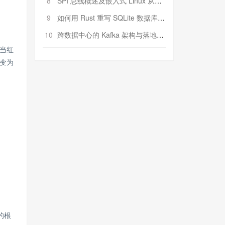
8
SPI 总线概述及嵌入式 Linux 从属 SPI 设备驱动程序开发（第二部分，实践）
9
如何用 Rust 重写 SQLite 数据库（二）:是否有市场空间？
10
跨数据中心的 Kafka 架构与落地实战
当红
变为
的根