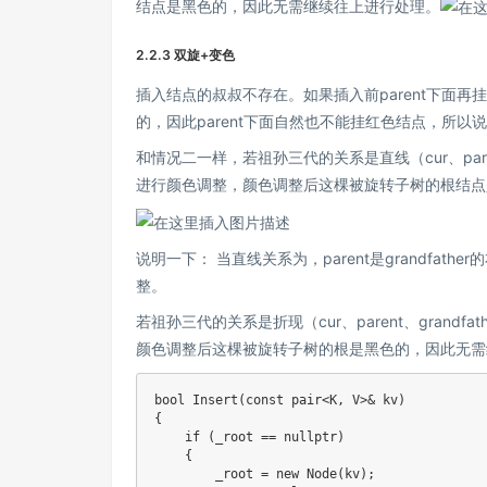
结点是黑色的，因此无需继续往上进行处理。
2.2.3 双旋+变色
插入结点的叔叔不存在。如果插入前parent下面再
的，因此parent下面自然也不能挂红色结点，所以
和情况二一样，若祖孙三代的关系是直线（cur、pare
进行颜色调整，颜色调整后这棵被旋转子树的根结点
说明一下： 当直线关系为，parent是grandfat
整。
若祖孙三代的关系是折现（cur、parent、gran
颜色调整后这棵被旋转子树的根是黑色的，因此无需
bool Insert(const pair<K, V>& kv)

{

    if (_root == nullptr)

    {

        _root = new Node(kv);
