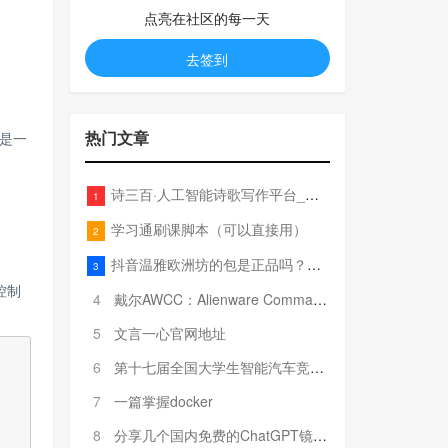
点亮在社区的每一天
去签到
热门文章
是一
诗三百·人工智能诗歌写作平台_在线作诗机_藏头诗生成器_电脑对联_姓名作诗
1
学习通刷课脚本（可以直接用）
2
抖音温雅欧洲坊的包是正品吗？温雅卖的包为啥那么便宜？
3
控制
4
戴尔AWCC：Alienware Command Center 故障排除方法，里面附有超全详解呦，快来快来，欢迎观看~
5
文言一心官网地址
6
第十七届全国大学生智能汽车竞赛全国总决赛参赛队伍奖项公告
7
一篇掌握docker
8
分享几个国内免费的ChatGPT镜像网址(亲测有效-4月25日更新)