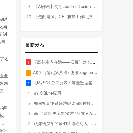
9
【AI作画】使用stable-diffusion-webui搭建AI作画平台
10
【选配电脑】CPU核显工作机控制预算5000
制造
化与
了制
达国
最新发布
。
字化
【高并发内存池——项目】定长内存池——开胃小菜
1
AI(学习笔记第八课) 使用langchain的embedding models
2
企业
【MySQL分库分表：海量数据架构的终极解决方案】
发内
3
优
4
69-SQLite应用
5
如何实现测试环境隔离&临时数据库（pytest+SQLite）
的重
6
基于“能量逆流泵“架构的220V AC至20V DC 300W高效电源设计
模
力。
7
认知语义学的象似性原理对人工智能自然语言处理深层语义分析的影响与启示
在细