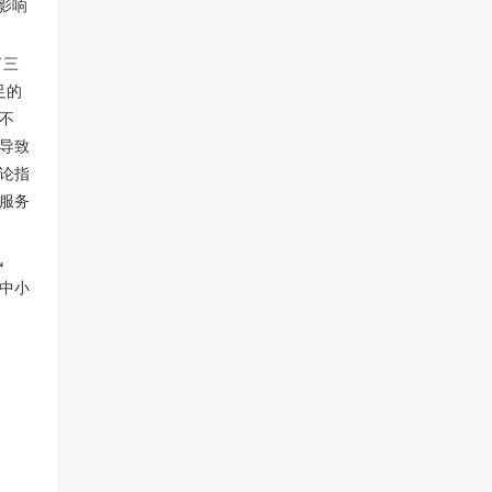
影响
了三
足的
不
导致
论指
服务
风
中小