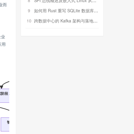
8
SPI 总线概述及嵌入式 Linux 从属 SPI 设备驱动程序开发（第二部分，实践）
业而
9
如何用 Rust 重写 SQLite 数据库（二）:是否有市场空间？
10
跨数据中心的 Kafka 架构与落地实战
企业
应用
大型企业数字化转型现状
阶段 25%
应用践行阶段 30%
深度应用阶段 45
智能化运营