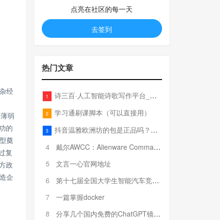
点亮在社区的每一天
去签到
热门文章
杂经
诗三百·人工智能诗歌写作平台_在线作诗机_藏头诗生成器_电脑对联_姓名作诗
1
学习通刷课脚本（可以直接用）
2
础薄弱
功的
抖音温雅欧洲坊的包是正品吗？温雅卖的包为啥那么便宜？
3
型奠
4
戴尔AWCC：Alienware Command Center 故障排除方法，里面附有超全详解呦，快来快来，欢迎观看~
过复
5
文言一心官网地址
方政
造企
6
第十七届全国大学生智能汽车竞赛全国总决赛参赛队伍奖项公告
7
一篇掌握docker
8
分享几个国内免费的ChatGPT镜像网址(亲测有效-4月25日更新)