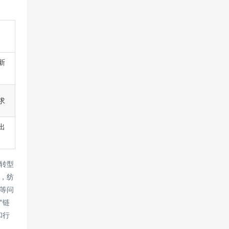
新
求
出
转型
，纺
等问
"链
和行