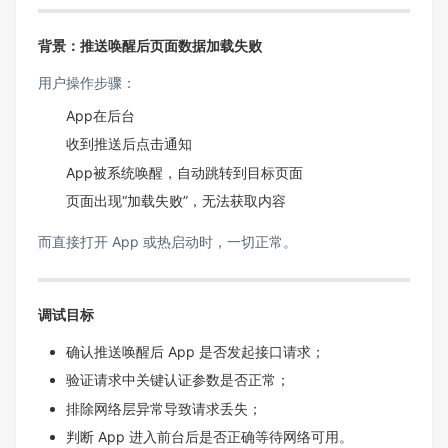
背景：推送唤醒后页面数据加载失败
用户操作步骤：
App在后台
收到推送后点击通知
App被系统唤醒，自动跳转到目标页面
页面出现“加载失败”，无法获取内容
而直接打开 App 或热启动时，一切正常。
调试目标
确认推送唤醒后 App 是否发起接口请求；
验证请求中关键认证参数是否正常；
排除网络层异常导致请求丢失；
判断 App 进入前台后是否正确等待网络可用。